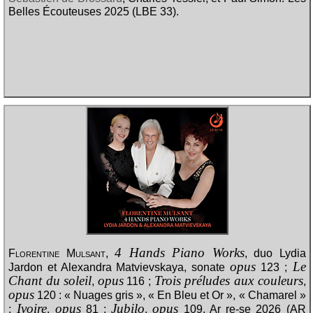
Belles Écouteuses 2025 (LBE 33).
4 Hands Piano Works
Florentine Mulsant
,
, duo Lydia
opus
Le
Jardon et Alexandra Matvievskaya, sonate
123 ;
Chant du soleil
opus
Trois préludes aux couleurs
,
116 ;
,
opus
120 : « Nuages gris », « En Bleu et Or », « Chamarel »
Ivoire
opus
Jubilo
opus
;
,
81 ;
,
109. Ar re-se 2026 (AR