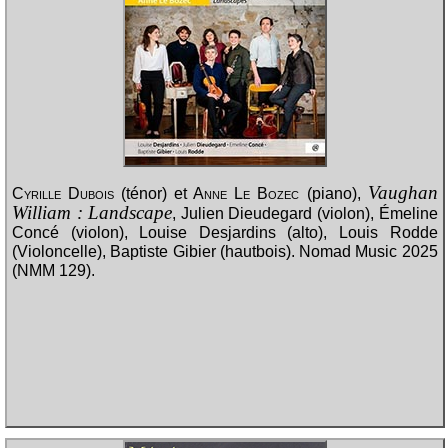
Vaughan
Cyrille Dubois
(ténor) et
Anne Le Bozec
(piano),
William : Landscape
, Julien Dieudegard (violon), Émeline
Concé (violon), Louise Desjardins (alto), Louis Rodde
(Violoncelle), Baptiste Gibier (hautbois). Nomad Music 2025
(NMM 129).