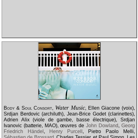
Water Music
Body & Soul Consort
,
, Ellen Giacone (voix),
Srdjan Berdovic (archiluth), Jean-Brice Godet (clarinettes),
Adrien Alix (viole de gambe, basse électrique), Srdjan
Ivanovic (batterie, MAO), œuvres de
John Dowland
,
Georg
Friedrich Händel
,
Henry Purcell
, Pietro Paolo Melli,
Sébastien de Brossard
, Charles Tessier, et Paul Simon. Les