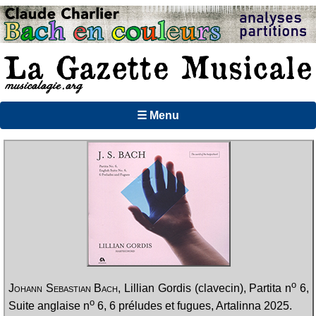
☰ Menu
o
Johann Sebastian Bach
, Lillian Gordis (clavecin), Partita n
6,
o
Suite anglaise n
6, 6 préludes et fugues, Artalinna 2025.