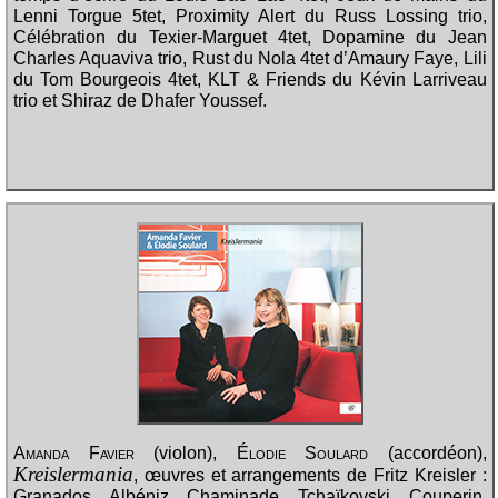
Lenni Torgue 5tet, Proximity Alert du Russ Lossing trio,
Célébration du Texier-Marguet 4tet, Dopamine du Jean
Charles Aquaviva trio, Rust du Nola 4tet d’Amaury Faye, Lili
du Tom Bourgeois 4tet, KLT & Friends du Kévin Larriveau
trio et Shiraz de Dhafer Youssef.
Amanda Favier
(violon),
Élodie Soulard
(accordéon),
Kreislermania
, œuvres et arrangements de Fritz Kreisler :
Granados, Albéniz, Chaminade, Tchaïkovski, Couperin,