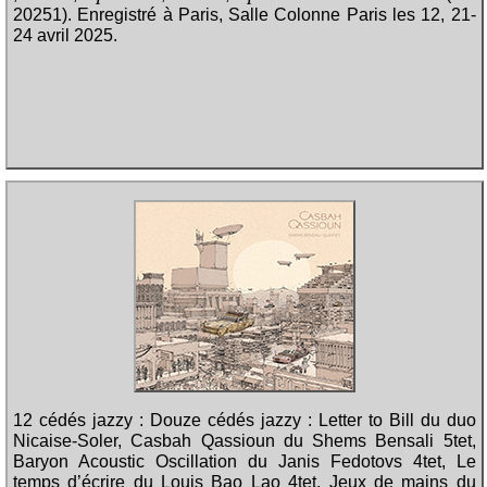
20251). Enregistré à Paris, Salle Colonne Paris les 12, 21-
24 avril 2025.
12 cédés jazzy : Douze cédés jazzy : Letter to Bill du duo
Nicaise-Soler, Casbah Qassioun du Shems Bensali 5tet,
Baryon Acoustic Oscillation du Janis Fedotovs 4tet, Le
temps d’écrire du Louis Bao Lao 4tet, Jeux de mains du