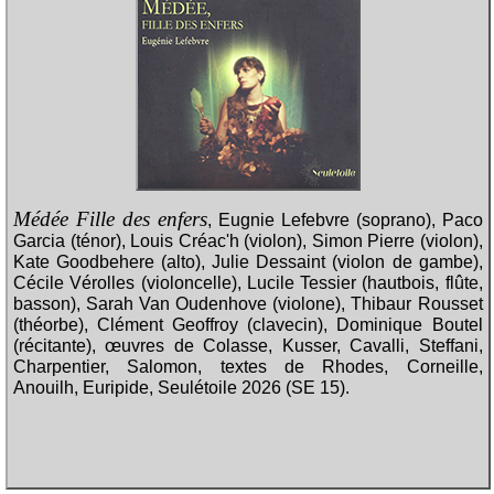
Médée Fille des enfers
, Eugnie Lefebvre (soprano), Paco
Garcia (ténor), Louis Créac'h (violon), Simon Pierre (violon),
Kate Goodbehere (alto), Julie Dessaint (violon de gambe),
Cécile Vérolles (violoncelle), Lucile Tessier (hautbois, flûte,
basson), Sarah Van Oudenhove (violone), Thibaur Rousset
(théorbe), Clément Geoffroy (clavecin), Dominique Boutel
(récitante), œuvres de Colasse, Kusser, Cavalli, Steffani,
Charpentier, Salomon, textes de Rhodes, Corneille,
Anouilh, Euripide, Seulétoile 2026 (SE 15).