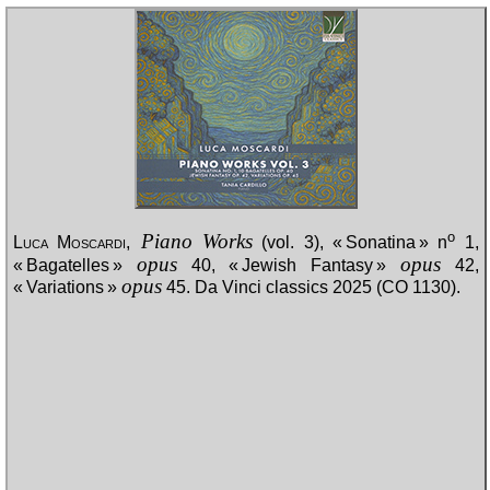
o
Piano Works
Luca Moscardi
,
(vol. 3), « Sonatina » n
1,
opus
opus
« Bagatelles »
40, « Jewish Fantasy »
42,
opus
« Variations »
45. Da Vinci classics 2025 (CO 1130).