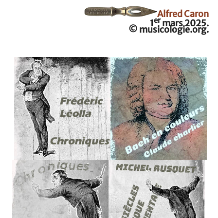
Alfred Caron
er
1
mars 2025.
© musicologie.org.