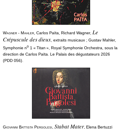
arrière-petite-fille de Gengis Khan, ce n’est cependant
que le 27 février/10 mars 1799 qu’Alexandre
Mikhaïlovitch Belosselski, le père de Zinaïda, est
er
autorisé par oukase impérial de Paul 1
à porter le
Le
Wagner - Mahler
, Carlos Païta, Richard Wagner,
double nom Belosselski Belozerski en reconnaissance
Crépuscule des dieux
, extraits musicaux ; Gustav Mahler,
de son origine des anciens princes de Beloozero ; il est
o
Symphonie n
1 « Titan », Royal Symphonie Orchestra, sous la
inscrit à cette occasion avec le titre de
direction de Carlos Païta. Le Palais des dégustateurs 2026
(PDD 056).
Stabat Mater
Giovanni Battista Pergolesi
,
, Elena Bertuzzi