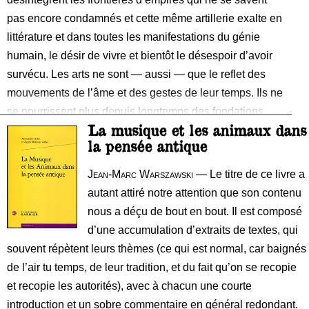
pas encore condamnés et cette même artillerie exalte en
littérature et dans toutes les manifestations du génie
humain, le désir de vivre et bientôt le désespoir d’avoir
survécu. Les arts ne sont — aussi — que le reflet des
mouvements de l’âme et des gestes de leur temps. Ils ne
se nourrissent plus depuis longtemps des fondations
La musique et les animaux dans
chrétiennes qui les ont baptisés dans l’Europe
la pensée antique
médiévale. Ils jouent à se faire peur
Jean-Marc Warszawski
— Le titre de ce livre a
autant attiré notre attention que son contenu
nous a déçu de bout en bout. Il est composé
d’une accumulation d’extraits de textes, qui
souvent répètent leurs thèmes (ce qui est normal, car baignés
de l’air tu temps, de leur tradition, et du fait qu’on se recopie
et recopie les autorités), avec à chacun une courte
introduction et un sobre commentaire en général redondant.