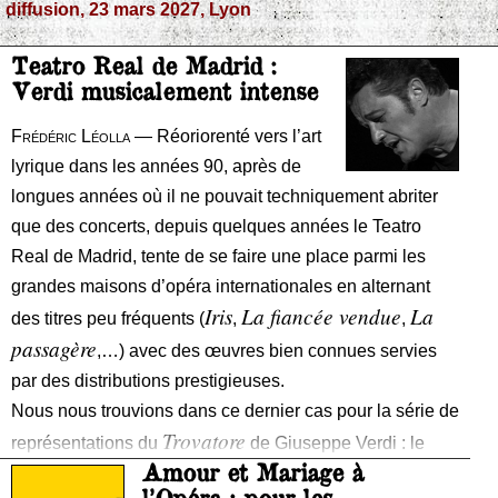
diffusion, 23 mars 2027, Lyon
Teatro Real de Madrid :
Verdi musicalement intense
Frédéric Léolla
— Réoriorenté vers l’art
lyrique dans les années 90, après de
longues années où il ne pouvait techniquement abriter
que des concerts, depuis quelques années le Teatro
Real de Madrid, tente de se faire une place parmi les
grandes maisons d’opéra internationales en alternant
Iris
La fiancée vendue
La
des titres peu fréquents (
,
,
passagère
,…) avec des œuvres bien connues servies
par des distributions prestigieuses.
Nous nous trouvions dans ce dernier cas pour la série de
Trovatore
représentations du
de Giuseppe Verdi : le
Amour et Mariage à
Real avait réuni dans plusieurs distributions Anna
Ro
l’Opéra : pour les