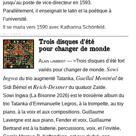
jusqu’au poste de vice-directeur en 1593.
Parallèlement, il enseignait le latin et la poétique à
l’université.
Il se maria vers 1590 avec Katharina Schönfeld.
En 1614, il se retira de ses fonctions.
Trois disques d’été
Son fils, Johannes Olthoff (1595-1662), fut également
pour changer de monde
magister l’université de Rostock, il étudia aussi aux
universités de Wittenberg et de Leipzig, occupa un poste
Alain lambert
— >Trois disques d’été fort
Sowi
d’assistant à l’université d’Iéna et devint vice-recteur
variés pour changer de monde.
Ingwa
Guellal Montréal
du trio augmenté Tatanka,
de
Reich-Dessner
Sidi Bémol et
du quatuor Zaïde.
Sowi Ingwa (La Bisonne 2026) est le troisième album du
trio Tatanka d’Emmanuelle Legros, à la trompette, au toy
piano, à la voix et aux compositions. Guillaume
Lavergne est aux piano, Fender et voix, Guillaume
Bertrand est à la batterie, percussions, voix, et l’invitée,