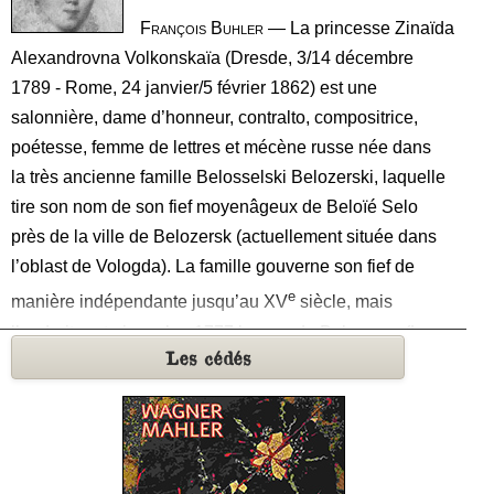
tour poétiques, descriptives et méditatives, les très
François Buhler
— La princesse Zinaïda
nombreuses pérégrinations de ces deux êtres habités
Alexandrovna Volkonskaïa (Dresde, 3/14 décembre
par la même soif que Théodore Monod naguère, celle
1789 - Rome, 24 janvier/5 février 1862) est une
de : « Chercheur d’absolu ».
salonnière, dame d’honneur, contralto, compositrice,
poétesse, femme de lettres et mécène russe née dans
la très ancienne famille Belosselski Belozerski, laquelle
tire son nom de son fief moyenâgeux de Beloïé Selo
près de la ville de Belozersk (actuellement située dans
l’oblast de Vologda). La famille gouverne son fief de
e
manière indépendante jusqu’au XV
siècle, mais
l’endroit porte jusqu’en 1777 le nom de Beloozero (Lac
Les cédés
blanc) puisqu’il est situé sur la rive méridionale du lac
Beloïé, une étymologie qui explique du même coup le
nom de Beloïé Selo (Village blanc). Même si le premier
prince connu de cette lignée à gouverner Belozersk est
Gleb Vassilkovitch (1238-1278) qui épouse une arrière-