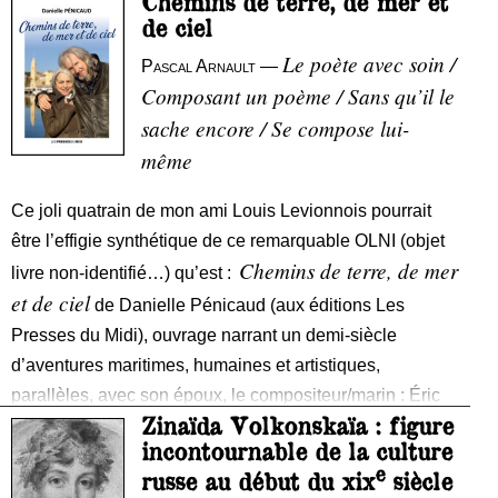
Chemins de terre, de mer et
de ciel
Le poète avec soin /
Pascal Arnault
—
Composant un poème / Sans qu’il le
sache encore / Se compose lui-
même
Ce joli quatrain de mon ami Louis Levionnois pourrait
être l’effigie synthétique de ce remarquable OLNI (objet
Chemins de terre, de mer
livre non-identifié…) qu’est :
et de ciel
de Danielle Pénicaud (aux éditions Les
Presses du Midi), ouvrage narrant un demi-siècle
d’aventures maritimes, humaines et artistiques,
parallèles, avec son époux, le compositeur/marin : Éric
Zinaïda Volkonskaïa : figure
Pénicaud.
incontournable de la culture
e
Livre monde dans lequel défilent sur 400 pages tour à
russe au début du xix
siècle