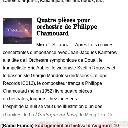
Carole Marque-B, Kaftandjian, est aux duduk, saz,
Quatre pièces pour
orchestre de Philippe
Chamouard
Michaël Sebaoun
— Après trois œuvres
concertantes d’importance avec Jean-Jacques Kantorow
à la tête de l’Orchestre symphonique de Douai, le
trompettiste Eric Aubier, le violoniste Svetlin Roussev et
le bassoniste Giorgio Mandolesi (Indesens Calliope
Records IC013), le compositeur français Philippe
Chamouard (né en 1952) livre quatre pièces
orchestrales, toujours chez Indesens.
L’esprit de la nuit se veut une illustration d’un des
Montagne au bœuf
chapitres de La
de Meng Tzu. Ce
chapitre énonce la doctrine du philosophe : « La nature
(Radio France)
Soulagement au festival d'Avignon : 10