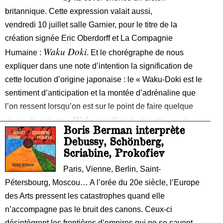
britannique. Cette expression valait aussi,
vendredi 10 juillet salle Garnier, pour le titre de la
création signée Eric Oberdorff et La Compagnie
Waku Doki
Humaine :
. Et le chorégraphe de nous
expliquer dans une note d’intention la signification de
cette locution d’origine japonaise : le « Waku-Doki est le
sentiment d’anticipation et la montée d’adrénaline que
l’on ressent lorsqu’on est sur le point de faire quelque
Waku
chose d’excitant ».
signifierait « trembler » et
Boris Berman interprète
Doki
traduirait le son des battements rapides du cœur.
Debussy, Schönberg,
Sur des images de cadres psychédéliques dynamiques
Scriabine, Prokofiev
et projetées sur un rideau transparent de scène (vidéo
Paris, Vienne, Berlin, Saint-
Etienne Guiol, lumières Jean-Pierre Michel), quatre
Pétersbourg, Moscou… A l’orée du 20e siècle, l’Europe
danseurs (Valérie Igolnikov, Jeanne
des Arts pressent les catastrophes quand elle
n’accompagne pas le bruit des canons. Ceux-ci
désintègrent les frontières d’empires qui ne se savent