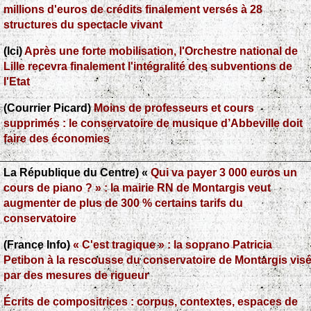
humaine est foncièrement bonne, mais elle est souvent
millions d'euros de crédits finalement versés à 28
détruite par ses actions négatives. Par l’éducation
structures du spectacle vivant
(Ici)
Après une forte mobilisation, l'Orchestre national de
Lille recevra finalement l'intégralité des subventions de
l'Etat
(Courrier Picard)
Moins de professeurs et cours
supprimés : le conservatoire de musique d’Abbeville doit
faire des économies
La République du Centre) «
Qui va payer 3 000 euros un
cours de piano ? » : la mairie RN de Montargis veut
augmenter de plus de 300 % certains tarifs du
conservatoire
(France Info)
« C'est tragique » : la soprano Patricia
Petibon à la rescousse du conservatoire de Montargis vis
par des mesures de rigueur
Écrits de compositrices : corpus, contextes, espaces de