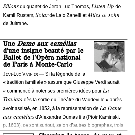
Sillons
Listen Up
du quartet de Jeran Luc Thomas,
de
Solar
Miles & John
Kamil Rustam,
de Lalo Zanelli et
de Jultrane.
Une
Dame aux camélias
él
d’une insigne beauté par le
son histoire
Ballet de l’Opéra national
compo
de Paris à Monte-Carlo
ap
Jean-Luc Vannier
— Si la légende de la
ma
« tradition familiale » assure que
Giuseppe Verdi
aurait
de son a
La
« commencé à noter ses premières idées pour
n’
Traviata
dès la sortie du Théâtre du Vaudeville » après
gé
La Dame
avoir assisté, en 1852, à la représentation de
aux camélias
d’Alexandre Dumas fils (Piotr Kaminski,
p. 1603), ce sont surtout, selon d’autres biographes, trois