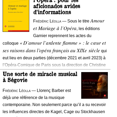
Netrebko, Saioa Hernández, Marina Rebeka, Anita
Ce
aficionados avides
Rachvelishvili, Clémentine Margaine,
in
d’informations
ch
Amour
Frédéric Léolla
— Sous le titre
Le
et Mariage à l’Opéra
, les éditions
ac
Garnier reprennent les actes du
« D’amour l’ardente flamme » : le cœur et
colloque
ses raisons dans l’opéra français au XIXe siècle
qui
eut lieu en deux parties (décembre 2021 et avril 2023) à
l’Opéra-Comique de Paris sous la direction de Christine
Une sorte de miracle musical
à Ségovie
Frédéric Léolla
— Llorenç Barber est
déjà une référence de la musique
contemporaine. Non seulement parce qu’il a su recevoir
les influences directes de Kagel, Cage ou Stockhausen