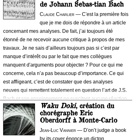
de Johann Sebas-tian Bach
Claude Charlier
— C'est la première fois
que je me dois de répondre à un article
concernant mes analyses. De fait, j’ai toujours été
étonné de ne recevoir aucune critique à propos de mes
travaux. Je ne sais d’ailleurs toujours pas si c’est par
manque d’intérêt ou par le fait que mes collègues
manquent d'arguments pour objecter ? Pour ce qui me
concerne, cela n’a pas beaucoup d’importance. Ce qui
est affligeant, c’est de constater que des analyses
neuves qui remettent totalement en question l’art de J.S.
Bach et son enseignement ne suscitent aucune réaction
Waku Doki
, création du
des spécialistes.
chorégraphe Eric
Oberdorff à Monte-Carlo
Jean-Luc Vannier
— D'on’t judge a book
by its cover énonce un dicton