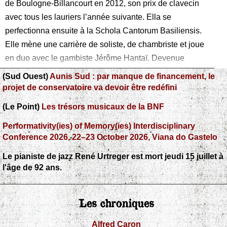
de Boulogne-Billancourt en 2012, son prix de clavecin
avec tous les lauriers l’année suivante. Ella se
perfectionna ensuite à la Schola Cantorum Basiliensis.
Elle mène une carrière de soliste, de chambriste et joue
en duo avec le gambiste Jérôme Hantaï. Devenue
française et habitant à Paris, elle occupe toutefois la
(Sud Ouest)
Aunis Sud : par manque de financement, le
chaire Eaton de musique baroque à l’Université du
projet de conservatoire va devoir être redéfini
Colorado, à Boulder, où elle est également Maître de
(Le Point)
Les trésors musicaux de la BNF
conférences chargée de
Performativity(ies) of Memory(ies) Interdisciplinary
Conference 2026, 22–23 October 2026, Viana do Castelo
Le pianiste de jazz René Urtreger est mort jeudi 15 juillet à
l'âge de 92 ans.
Les chroniques
Alfred Caron