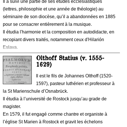
Il a suivi une partie de ses études ecclésiastiques
(lettres, philosophie et une année de théologie) au
séminaire de son diocèse, qu’il a abandonnées en 1885
pour se consacrer entièrement à la musique.
Il étudia l'harmonie et la composition en autodidacte, en
recopiant divers traités, notamment ceux d'Hilarión
Eslava.
En 1887, alors qu'il était organiste à la cathédrale de
Olthoff Statius (v. 1555-
Tudela, il remporta le concours pour le poste d'organiste
1629)
principal de la cathédrale de Burgos, l'année suivante,
Il est le fils de Johannes Olthoff (1520-
bénéficiant d'une dérogation d'âge, il fut ordonné prêtre.
1597), pasteur luthérien et professeur à
Il devint directeur de l’Académie municipale de musique
la St Marienschule d’Osnabrück.
en 1893 et directeur artistique de la chorale « Orfeón
Il étudia à l’université de Rostock jusqu’au grade de
Burgales » en 1894.
magister.
En 1579, il fut engagé comme chantre et organiste à
l’église St Marien à Rostock et gravit les échelons