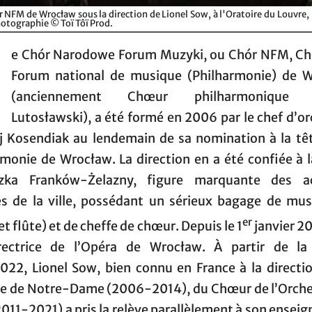
 NFM de Wrocław sous la direction de Lionel Sow, à l'Oratoire du Louvre, l
otographie © Toï Tôï Prod.
e Chór Narodowe Forum Muzyki, ou Chór NFM, C
Forum national de musique (Philharmonie) de 
(anciennement Chœur philharmonique 
Lutosławski), a été formé en 2006 par le chef d’o
j Kosendiak au lendemain de sa nomination à la têt
rmonie de Wrocław. La direction en a été confiée à l
zka Franków-Żelazny, figure marquante des ac
es de la ville, possédant un sérieux bagage de mus
er
et flûte) et de cheffe de chœur. Depuis le 1
janvier 20
rectrice de l’Opéra de Wrocław. À partir de la
022, Lionel Sow, bien connu en France à la directio
se de Notre-Dame (2006-2014), du Chœur de l’Orche
2011-2021) a pris la relève parallèlement à son ense