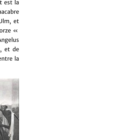
 est la
macabre
Ulm, et
torze «
Angelus
, et de
ntre la