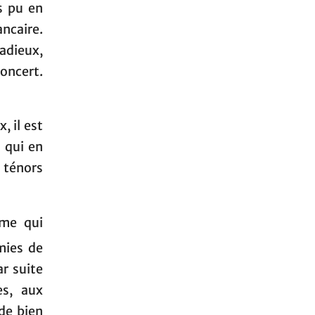
s pu en
ancaire.
radieux,
concert.
, il est
 qui en
ténors
ème qui
mies de
r suite
es, aux
de bien