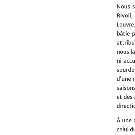
Nous s
Rivoli,
Louvre
bâtie 
attribu
nous la
ni accu
sourde
d’une 
saison
et des
directi
À une 
celui d