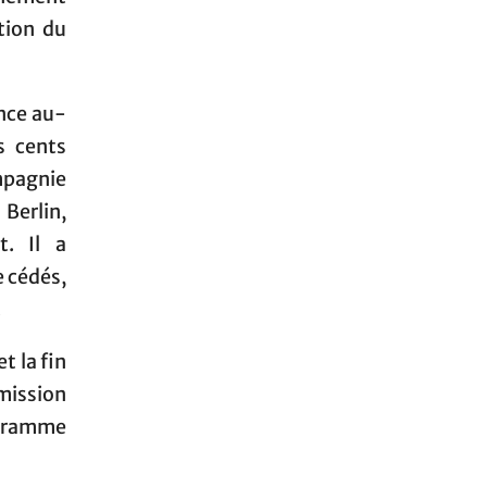
tion du
ence au-
s cents
mpagnie
Berlin,
t. Il a
e cédés,
.
et la fin
mission
gramme