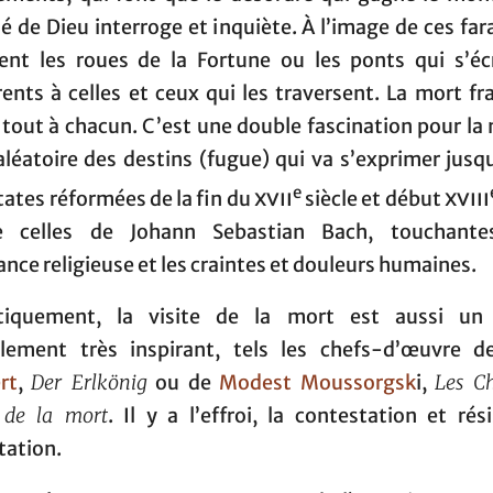
 de Dieu interroge et inquiète. À l’image de ces fa
tent les roues de la Fortune ou les ponts qui s’éc
rents à celles et ceux qui les traversent. La mort f
tout à chacun. C’est une double fascination pour la
aléatoire des destins (fugue) qui va s’exprimer jus
e
tates réformées de la fin du
xvii
siècle et début
xviii
 celles de Johann Sebastian Bach, touchante
ance religieuse et les craintes et douleurs humaines.
tiquement, la visite de la mort est aussi un
lement très inspirant, tels les chefs-d’œuvre 
rt
,
Der Erlkönig
ou de
Modest Moussorgsk
i,
Les Ch
 de la mort
. Il y a l’effroi, la contestation et rés
tation.