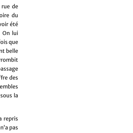
 rue de
toire du
oir été
 On lui
fois que
nt belle
 vrombit
passage
fre des
sembles
sous la
 repris
 n’a pas