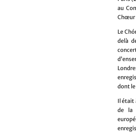
au Con
Chœur 
Le Chór
delà d
concer
d’ense
Londre
enregis
dont le
Il était
de la 
europ
enregis