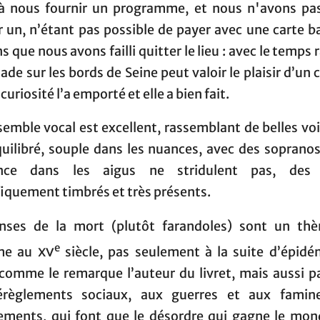
à nous fournir un programme, et nous n'avons pa
 un, n’étant pas possible de payer avec une carte b
 que nous avons failli quitter le lieu : avec le temps 
ade sur les bords de Seine peut valoir le plaisir d’un 
 curiosité l’a emporté et elle a bien fait.
emble vocal est excellent, rassemblant de belles voix
quilibré, souple dans les nuances, avec des sopranos
ance dans les aigus ne stridulent pas, des 
iquement timbrés et très présents.
nses de la mort (plutôt farandoles) sont un th
e
rme au
xv
siècle, pas seulement à la suite d’épidé
 comme le remarque l’auteur du livret, mais aussi pa
règlements sociaux, aux guerres et aux famin
ements, qui font que le désordre qui gagne le mon