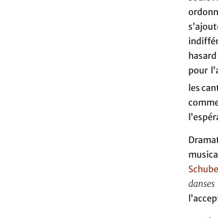
ordonné
s’ajou
indiffé
hasard 
pour l’
les can
comme
l’espér
Drama
musica
Schube
danses
l’accep