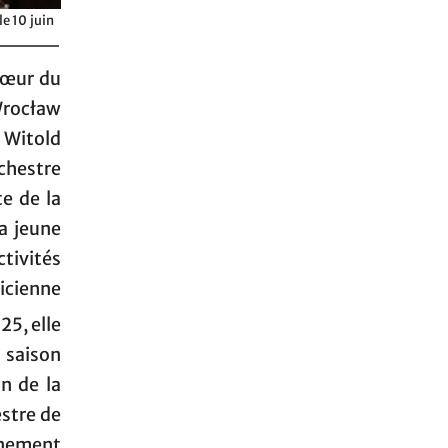
e 10 juin
hœur du
Wrocław
Witold
rchestre
e de la
a jeune
tivités
icienne
25, elle
 saison
n de la
stre de
ignement