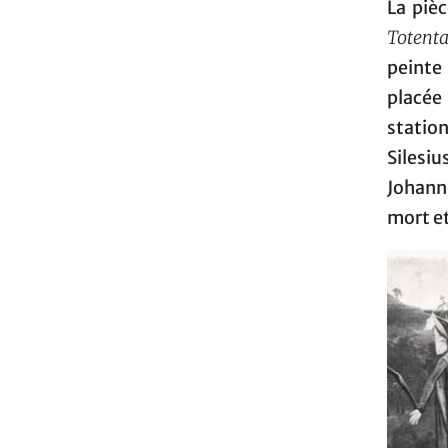
La piè
Totent
peinte
placée
statio
Silesi
Johann
mort et