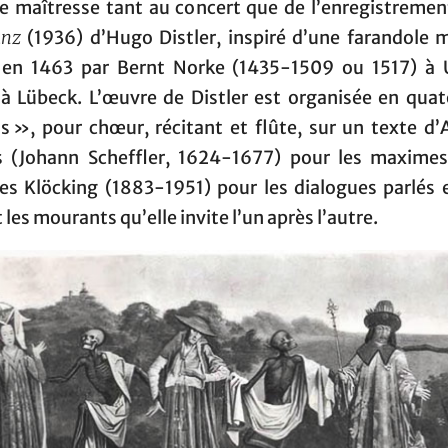
ce maîtresse tant au concert que de l’enregistrement
anz
(1936) d’Hugo Distler, inspiré d’une farandole 
 en 1463 par Bernt Norke (1435-1509 ou 1517) à 
 à Lübeck. L’œuvre de Distler est organisée en qua
ns », pour chœur, récitant et flûte, sur un texte d’
us (Johann Scheffler, 1624-1677) pour les maximes
es Klöcking (1883-1951) pour les dialogues parlés e
 les mourants qu’elle invite l’un après l’autre.