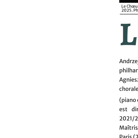
Le Chœur
2025. Ph
L
Andrze
philha
Agnies
choral
(piano 
est di
2021/2
Maîtri
Paris (