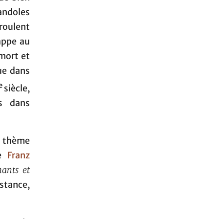
randoles
roulent
rappe au
 mort et
que dans
e
siècle,
s dans
 thème
de
Franz
ants et
istance,