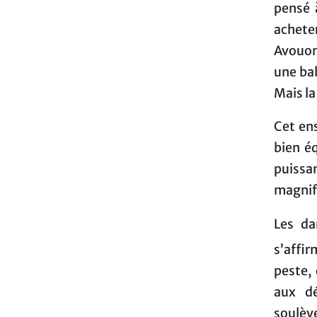
pensé 
acheter
Avouons
une bal
Mais la
Cet ens
bien é
puiss
magnif
Les da
s’affi
peste,
aux dé
soulèv