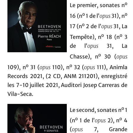
o
Le premier, sonates n
o
o
16 (n
1 de l’
opus
31), n
o
17 (n
2 de l’
opus
31, La
o
o
Tempête), n
18 (n
3
de l’
opus
31, La
o
Chasse), n
30 (
opus
o
o
109), n
31 (
opus
110), n
32 (
opus
111), Animla
Records 2021, (2 CD, ANM 211201), enregistré
les 7-10 juillet 2021, Auditori Josep Carreras de
Vila-Seca.
o
Le second, sonates n
1
o
o
(n
1 de l’
opus
2), n
4
(
opus
7, Grande