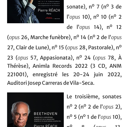
o
o
sonate), n
7 (n
3 de
o
o
l’
opus
10), n
10 (n
2
o
de l’
opus
14), n
12
o
o
(
opus
26, Marche funèbre), n
14 (n
2 de l’
opus
o
o
27, Clair de Lune), n
15 (
opus
28, Pastorale), n
o
23 (
opus
57, Appasionata), n
24 (
opus
78, À
Thérèse), Animla Records 2022 (3 CD, ANM
221001), enregistré les 20-24 juin 2022,
Auditori Josep Carreras de Vila-Seca.
Le troisième, sonates
o
o
n
2 (n
2 de l’
opus
2),
o
o
n
5 (n
1 de l’
opus
10),
o