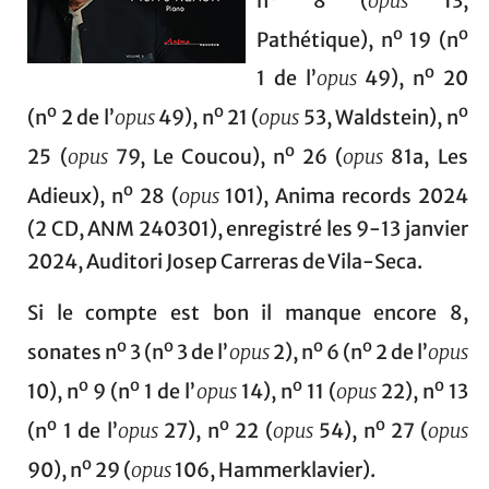
n
8 (
opus
13,
o
o
Pathétique), n
19 (n
o
1 de l’
opus
49), n
20
o
o
o
(n
2 de l’
opus
49), n
21 (
opus
53, Waldstein), n
o
25 (
opus
79, Le Coucou), n
26 (
opus
81a, Les
o
Adieux), n
28 (
opus
101), Anima records 2024
(2 CD, ANM 240301), enregistré les 9-13 janvier
2024, Auditori Josep Carreras de Vila-Seca.
Si le compte est bon il manque encore 8,
o
o
o
o
sonates n
3 (n
3 de l’
opus
2), n
6 (n
2 de l’
opus
o
o
o
o
10), n
9 (n
1 de l’
opus
14), n
11 (
opus
22), n
13
o
o
o
(n
1 de l’
opus
27), n
22 (
opus
54), n
27 (
opus
o
90), n
29 (
opus
106, Hammerklavier).