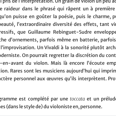
i pris de l’interprétation. Un grain de violon un peu â
ne raideur dans le phrasé qui râpent un à première o
qu’on puisse en goûter la poésie, puis le charme, p
beauté, l’extraordinaire diversité des effets, tant v
ressifs, que Guillaume Rebinguet-Sudre envelopp
che d’ornements, parfois même en batterie, parfo
 l’improvisation. Un Vivaldi à la sonorité plutôt arc
erniste. On pourrait regretter la discrétion du con
p-en-avant du violon. Mais là encore l’écoute emp
tion. Rares sont les musiciens aujourd’hui qui impri
actère personnel aux œuvres qu’ils interprètent. Pr
gramme est complété par une
toccata
et un prélud
es (dans le style de) du violoniste en, personne.