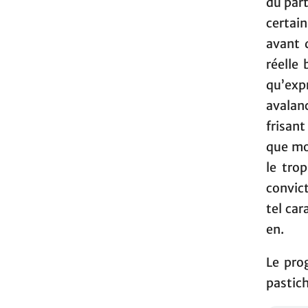
du part
certai
avant 
réelle 
qu’exp
avalan
frisant
que mod
le tro
convic
tel car
en.
Le pro
pastich