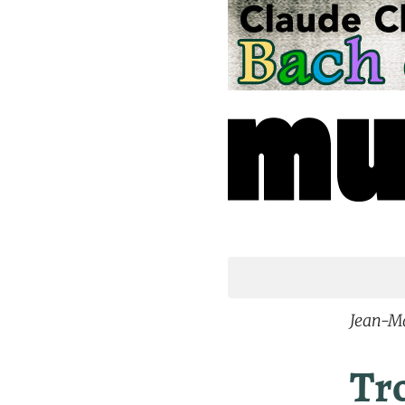
Jean-M
Tro