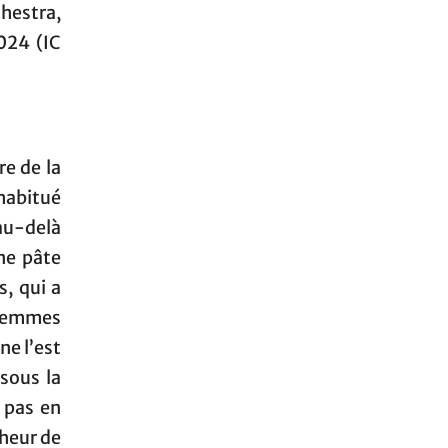
hestra,
024 (IC
re de la
 habitué
au-delà
ne pâte
, qui a
s femmes
ne l’est
sous la
a pas en
nheur de