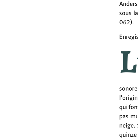
Anders
sous l
062).
Enregis
L
sonore
l’origi
qui fon
pas mu
neige. 
quinze 