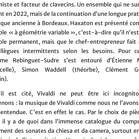
niste et facteur de clavecins. Un ensemble qui ne su
t en 2022, mais de la continuation d’une longue pra
ique ancienne à Bordeaux. Haxaton est présenté c
e « à géométrie variable », c’est-à-dire qu’il n’es
le permanent, mais que le chef-entrepreneur fait 
llègues intermittents selon les besoins. Pour c
aume Rebinguet-Sudre s’est entouré d’Étienne 
oncelle), Simon Waddell (théorbe), Clément Ge
in).
’il est cité, Vivaldi ne peut être ici incognit
nons : la musique de Vivaldi comme nous ne l’avons
entendue. C’est en effet le cas. Par le choix de pi
, il y a de quoi dans l’immense catalogue du compo
ent des sonates da chiesa et da camera, surtout en