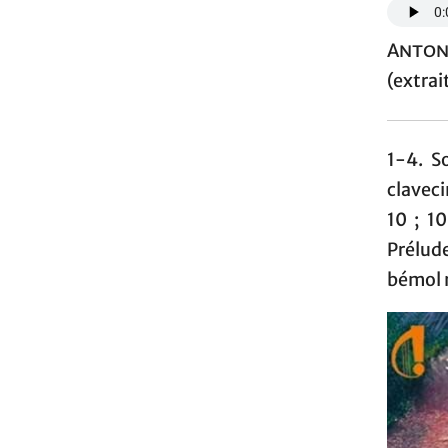
Anton
(extrait
1-4. S
claveci
10 ; 1
Prélud
bémol 