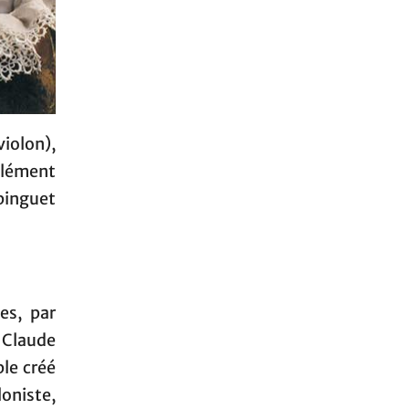
iolon),
Clément
binguet
es, par
Claude
le créé
oniste,