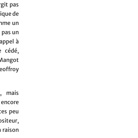
rgit pas
tique de
omme un
t pas un
appel à
e cédé,
Mangot
offroy
o, mais
 encore
èces peu
siteur,
 raison