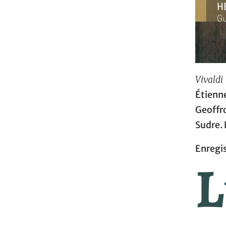
Vivaldi
Étienn
Geoffr
Sudre.
Enregis
L