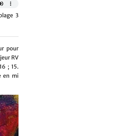
plage 3
ur pour
ajeur RV
6 ; 15.
e en mi