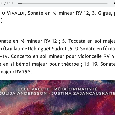
io Vivaldi
, Sonate en
ré
mineur RV 12, 3. Gigue, 
).
onate en ré mineur RV 12 ; 5. Toccata en sol maje
n (Guillaume Rebinguet Sudre) ; 5-9. Sonate en fé m
0-14. Concerto en sol mineur pour violoncelle RV 41
e en si bémol majeur pour théorbe ; 16-19. Sonat
majeur RV 756.