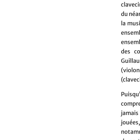
claveci
du néan
la mus
ensembl
ensemb
des co
Guill
(viol
(clavec
Puisqu
compre
jamais 
jouées
notamm