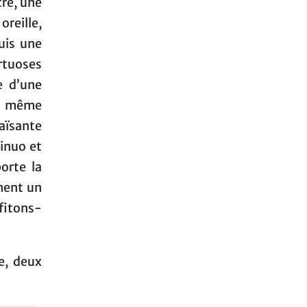
cre, une
reille,
uis une
irtuoses
e d’une
is même
haïsante
tinuo et
orte la
ment un
ofitons-
e, deux