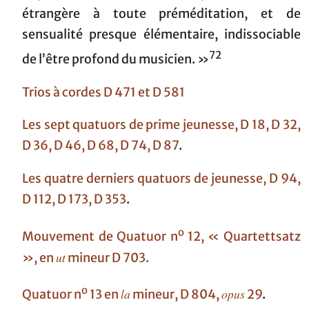
étrangère à toute préméditation, et de
sensualité presque élémentaire, indissociable
72
de l’être profond du musicien. »
Trios à cordes D 471 et D 581
Les sept quatuors de prime jeunesse, D 18, D 32,
D 36, D 46, D 68, D 74, D 87
.
Les quatre derniers quatuors de jeunesse, D 94,
D 112, D 173, D 353
.
o
Mouvement de Quatuor n
12, « Quartettsatz
ut
», en
mineur D 703.
o
la
opus
Quatuor n
13 en
mineur, D 804,
29
.