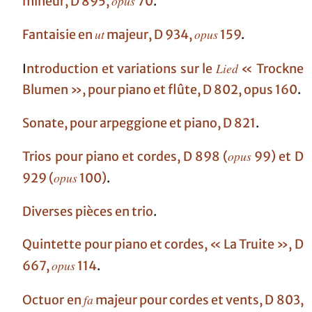
opus
mineur, D 895,
70
.
ut
opus
Fantaisie en
majeur, D 934,
159
.
Lied
I
ntroduction et variations sur le
« Trockne
Blumen », pour piano et flûte, D 802, opus 160
.
Sonate, pour arpeggione et piano, D 821
.
opus
Trios pour piano et cordes, D 898 (
99) et D
opus
929 (
100)
.
Diverses pièces en trio
.
Quintette pour piano et cordes, « La Truite », D
opus
667,
114
.
fa
Octuor en
majeur pour cordes et vents, D 803,