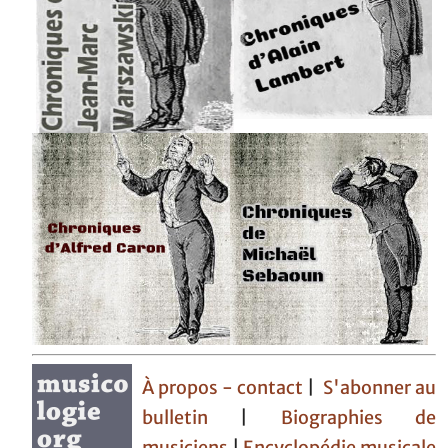
À propos - contact
|
S'abonner au
bulletin
|
Biographies de