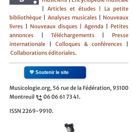
musiciens
|
Encyclopédie musicale
|
Articles et études
| La petite
bibliothèque
|
Analyses musicales
|
Nouveaux
livres
|
Nouveaux disques |
Agenda
|
Petites
annonces
|
Téléchargements
|
Presse
internationale
|
Colloques & conférences
|
Collaborations éditoriales
.
💛 Soutenir le site
Musicologie.org, 56 rue de la Fédération, 93100
Montreuil
06 06 61 73 41.
ISSN 2269-9910.