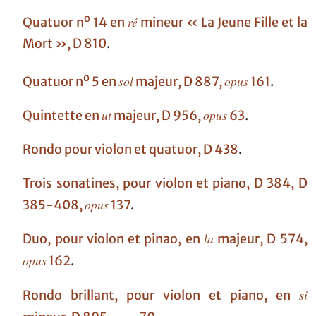
o
ré
Quatuor n
14 en
mineur « La Jeune Fille et la
Mort », D 810
.
o
sol
opus
Quatuor n
5 en
majeur, D 887,
161
.
ut
opus
Quintette en
majeur, D 956,
63
.
Rondo pour violon et quatuor, D 438
.
Trois sonatines, pour violon et piano, D 384, D
opus
385-408,
137
.
la
Duo, pour violon et pinao, en
majeur, D 574,
opus
162
.
si
Rondo brillant, pour violon et piano, en