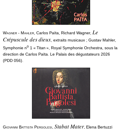
arrière-petite-fille de Gengis Khan, ce n’est cependant
que le 27 février/10 mars 1799 qu’Alexandre
Mikhaïlovitch Belosselski, le père de Zinaïda, est
er
autorisé par oukase impérial de Paul 1
à porter le
Le
Wagner - Mahler
, Carlos Païta, Richard Wagner,
double nom Belosselski Belozerski en reconnaissance
Crépuscule des dieux
, extraits musicaux ; Gustav Mahler,
de son origine des anciens princes de Beloozero ; il est
o
Symphonie n
1 « Titan », Royal Symphonie Orchestra, sous la
inscrit à cette occasion avec le titre de
direction de Carlos Païta. Le Palais des dégustateurs 2026
(PDD 056).
Stabat Mater
Giovanni Battista Pergolesi
,
, Elena Bertuzzi