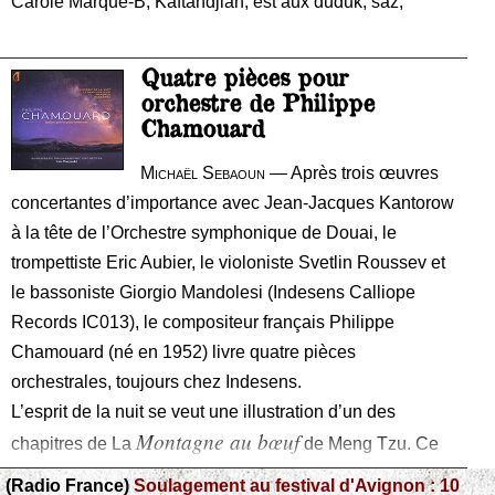
Carole Marque-B, Kaftandjian, est aux duduk, saz,
Quatre pièces pour
orchestre de Philippe
Chamouard
Michaël Sebaoun
— Après trois œuvres
concertantes d’importance avec Jean-Jacques Kantorow
à la tête de l’Orchestre symphonique de Douai, le
trompettiste Eric Aubier, le violoniste Svetlin Roussev et
le bassoniste Giorgio Mandolesi (Indesens Calliope
Records IC013), le compositeur français Philippe
Chamouard (né en 1952) livre quatre pièces
orchestrales, toujours chez Indesens.
L’esprit de la nuit se veut une illustration d’un des
Montagne au bœuf
chapitres de La
de Meng Tzu. Ce
chapitre énonce la doctrine du philosophe : « La nature
(Radio France)
Soulagement au festival d'Avignon : 10