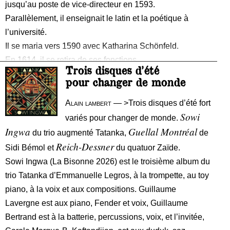
jusqu’au poste de vice-directeur en 1593.
Parallèlement, il enseignait le latin et la poétique à
l’université.
Il se maria vers 1590 avec Katharina Schönfeld.
En 1614, il se retira de ses fonctions.
Trois disques d’été
Son fils, Johannes Olthoff (1595-1662), fut également
pour changer de monde
magister l’université de Rostock, il étudia aussi aux
universités de Wittenberg et de Leipzig, occupa un poste
Alain lambert
— >Trois disques d’été fort
Sowi
d’assistant à l’université d’Iéna et devint vice-recteur
variés pour changer de monde.
Ingwa
Guellal Montréal
du trio augmenté Tatanka,
de
Reich-Dessner
Sidi Bémol et
du quatuor Zaïde.
Sowi Ingwa (La Bisonne 2026) est le troisième album du
trio Tatanka d’Emmanuelle Legros, à la trompette, au toy
piano, à la voix et aux compositions. Guillaume
Lavergne est aux piano, Fender et voix, Guillaume
Bertrand est à la batterie, percussions, voix, et l’invitée,