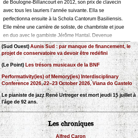
de Boulogne-Billancourt en 2012, son prix de clavecin
avec tous les lauriers l’année suivante. Ella se
perfectionna ensuite à la Schola Cantorum Basiliensis.
Elle mène une carrière de soliste, de chambriste et joue
en duo avec le gambiste Jérôme Hantaï. Devenue
française et habitant à Paris, elle occupe toutefois la
(Sud Ouest)
Aunis Sud : par manque de financement, le
chaire Eaton de musique baroque à l’Université du
projet de conservatoire va devoir être redéfini
Colorado, à Boulder, où elle est également Maître de
(Le Point)
Les trésors musicaux de la BNF
conférences chargée de
Performativity(ies) of Memory(ies) Interdisciplinary
Conference 2026, 22–23 October 2026, Viana do Castelo
Le pianiste de jazz René Urtreger est mort jeudi 15 juillet à
l'âge de 92 ans.
Les chroniques
Alfred Caron