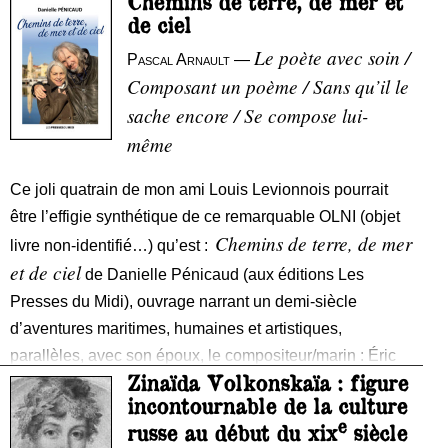
Chemins de terre, de mer et
de ciel
Le poète avec soin /
Pascal Arnault
—
Composant un poème / Sans qu’il le
sache encore / Se compose lui-
même
Ce joli quatrain de mon ami Louis Levionnois pourrait
être l’effigie synthétique de ce remarquable OLNI (objet
Chemins de terre, de mer
livre non-identifié…) qu’est :
et de ciel
de Danielle Pénicaud (aux éditions Les
Presses du Midi), ouvrage narrant un demi-siècle
d’aventures maritimes, humaines et artistiques,
parallèles, avec son époux, le compositeur/marin : Éric
Zinaïda Volkonskaïa : figure
Pénicaud.
incontournable de la culture
e
Livre monde dans lequel défilent sur 400 pages tour à
russe au début du xix
siècle