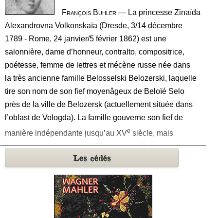
tour poétiques, descriptives et méditatives, les très
François Buhler
— La princesse Zinaïda
nombreuses pérégrinations de ces deux êtres habités
Alexandrovna Volkonskaïa (Dresde, 3/14 décembre
par la même soif que Théodore Monod naguère, celle
1789 - Rome, 24 janvier/5 février 1862) est une
de : « Chercheur d’absolu ».
salonnière, dame d’honneur, contralto, compositrice,
poétesse, femme de lettres et mécène russe née dans
la très ancienne famille Belosselski Belozerski, laquelle
tire son nom de son fief moyenâgeux de Beloïé Selo
près de la ville de Belozersk (actuellement située dans
l’oblast de Vologda). La famille gouverne son fief de
e
manière indépendante jusqu’au XV
siècle, mais
l’endroit porte jusqu’en 1777 le nom de Beloozero (Lac
Les cédés
blanc) puisqu’il est situé sur la rive méridionale du lac
Beloïé, une étymologie qui explique du même coup le
nom de Beloïé Selo (Village blanc). Même si le premier
prince connu de cette lignée à gouverner Belozersk est
Gleb Vassilkovitch (1238-1278) qui épouse une arrière-