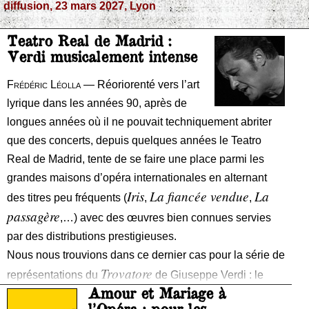
diffusion, 23 mars 2027, Lyon
Teatro Real de Madrid :
Verdi musicalement intense
Frédéric Léolla
— Réoriorenté vers l’art
lyrique dans les années 90, après de
longues années où il ne pouvait techniquement abriter
que des concerts, depuis quelques années le Teatro
Real de Madrid, tente de se faire une place parmi les
grandes maisons d’opéra internationales en alternant
Iris
La fiancée vendue
La
des titres peu fréquents (
,
,
passagère
,…) avec des œuvres bien connues servies
par des distributions prestigieuses.
Nous nous trouvions dans ce dernier cas pour la série de
Trovatore
représentations du
de Giuseppe Verdi : le
Amour et Mariage à
Real avait réuni dans plusieurs distributions Anna
Ro
l’Opéra : pour les