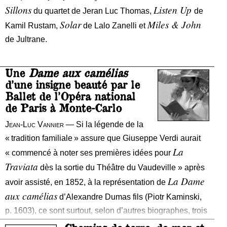
Sillons
Listen Up
du quartet de Jeran Luc Thomas,
de
Solar
Miles & John
Kamil Rustam,
de Lalo Zanelli et
de Jultrane.
Une
Dame aux camélias
él
d’une insigne beauté par le
son histoire
Ballet de l’Opéra national
compo
de Paris à Monte-Carlo
ap
Jean-Luc Vannier
— Si la légende de la
ma
« tradition familiale » assure que
Giuseppe Verdi
aurait
de son a
La
« commencé à noter ses premières idées pour
n’
Traviata
dès la sortie du Théâtre du Vaudeville » après
gé
La Dame
avoir assisté, en 1852, à la représentation de
aux camélias
d’Alexandre Dumas fils (Piotr Kaminski,
p. 1603), ce sont surtout, selon d’autres biographes, trois