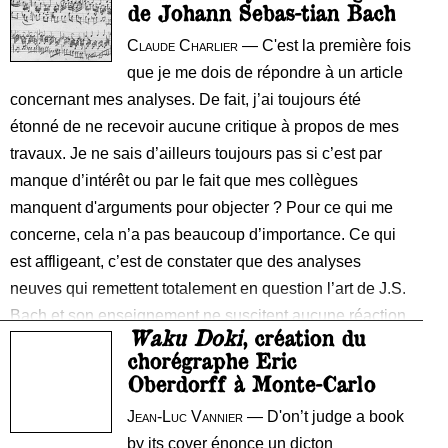
de Johann Sebas-tian Bach
Claude Charlier
— C'est la première fois
que je me dois de répondre à un article
concernant mes analyses. De fait, j’ai toujours été
étonné de ne recevoir aucune critique à propos de mes
travaux. Je ne sais d’ailleurs toujours pas si c’est par
manque d’intérêt ou par le fait que mes collègues
manquent d'arguments pour objecter ? Pour ce qui me
concerne, cela n’a pas beaucoup d’importance. Ce qui
est affligeant, c’est de constater que des analyses
neuves qui remettent totalement en question l’art de J.S.
Bach et son enseignement ne suscitent aucune réaction
Waku Doki
, création du
des spécialistes.
chorégraphe Eric
Oberdorff à Monte-Carlo
Jean-Luc Vannier
— D'on’t judge a book
by its cover énonce un dicton