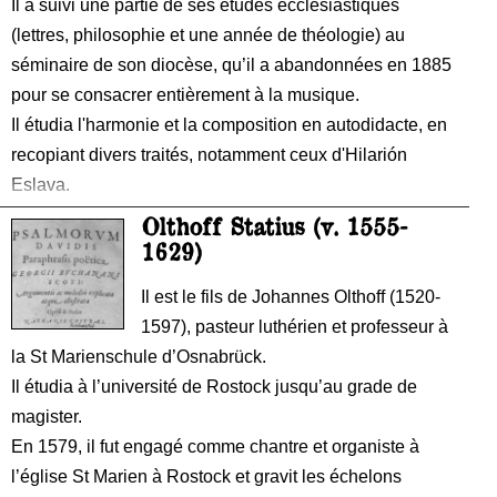
Il a suivi une partie de ses études ecclésiastiques
(lettres, philosophie et une année de théologie) au
séminaire de son diocèse, qu’il a abandonnées en 1885
pour se consacrer entièrement à la musique.
Il étudia l'harmonie et la composition en autodidacte, en
recopiant divers traités, notamment ceux d'Hilarión
Eslava.
En 1887, alors qu'il était organiste à la cathédrale de
Olthoff Statius (v. 1555-
Tudela, il remporta le concours pour le poste d'organiste
1629)
principal de la cathédrale de Burgos, l'année suivante,
Il est le fils de Johannes Olthoff (1520-
bénéficiant d'une dérogation d'âge, il fut ordonné prêtre.
1597), pasteur luthérien et professeur à
Il devint directeur de l’Académie municipale de musique
la St Marienschule d’Osnabrück.
en 1893 et directeur artistique de la chorale « Orfeón
Il étudia à l’université de Rostock jusqu’au grade de
Burgales » en 1894.
magister.
En 1579, il fut engagé comme chantre et organiste à
l’église St Marien à Rostock et gravit les échelons