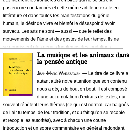
pas encore condamnés et cette même artillerie exalte en
littérature et dans toutes les manifestations du génie
humain, le désir de vivre et bientôt le désespoir d’avoir
survécu. Les arts ne sont — aussi — que le reflet des
mouvements de l’âme et des gestes de leur temps. Ils ne
se nourrissent plus depuis longtemps des fondations
La musique et les animaux dans
chrétiennes qui les ont baptisés dans l’Europe
la pensée antique
médiévale. Ils jouent à se faire peur
Jean-Marc Warszawski
— Le titre de ce livre a
autant attiré notre attention que son contenu
nous a déçu de bout en bout. Il est composé
d’une accumulation d’extraits de textes, qui
souvent répètent leurs thèmes (ce qui est normal, car baignés
de l’air tu temps, de leur tradition, et du fait qu’on se recopie
et recopie les autorités), avec à chacun une courte
introduction et un sobre commentaire en général redondant.