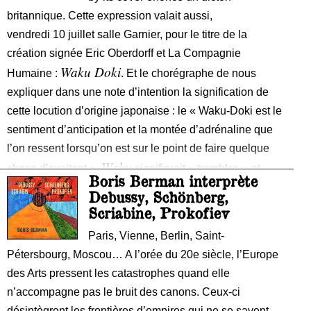
britannique. Cette expression valait aussi,
vendredi 10 juillet salle Garnier, pour le titre de la
création signée Eric Oberdorff et La Compagnie
Waku Doki
Humaine :
. Et le chorégraphe de nous
expliquer dans une note d’intention la signification de
cette locution d’origine japonaise : le « Waku-Doki est le
sentiment d’anticipation et la montée d’adrénaline que
l’on ressent lorsqu’on est sur le point de faire quelque
Waku
chose d’excitant ».
signifierait « trembler » et
Boris Berman interprète
Doki
traduirait le son des battements rapides du cœur.
Debussy, Schönberg,
Sur des images de cadres psychédéliques dynamiques
Scriabine, Prokofiev
et projetées sur un rideau transparent de scène (vidéo
Paris, Vienne, Berlin, Saint-
Etienne Guiol, lumières Jean-Pierre Michel), quatre
Pétersbourg, Moscou… A l’orée du 20e siècle, l’Europe
danseurs (Valérie Igolnikov, Jeanne
des Arts pressent les catastrophes quand elle
n’accompagne pas le bruit des canons. Ceux-ci
désintègrent les frontières d’empires qui ne se savent