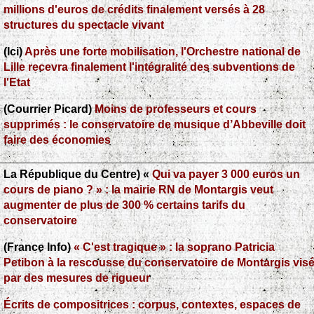
humaine est foncièrement bonne, mais elle est souvent
millions d'euros de crédits finalement versés à 28
détruite par ses actions négatives. Par l’éducation
structures du spectacle vivant
(Ici)
Après une forte mobilisation, l'Orchestre national de
Lille recevra finalement l'intégralité des subventions de
l'Etat
(Courrier Picard)
Moins de professeurs et cours
supprimés : le conservatoire de musique d’Abbeville doit
faire des économies
La République du Centre) «
Qui va payer 3 000 euros un
cours de piano ? » : la mairie RN de Montargis veut
augmenter de plus de 300 % certains tarifs du
conservatoire
(France Info)
« C'est tragique » : la soprano Patricia
Petibon à la rescousse du conservatoire de Montargis vis
par des mesures de rigueur
Écrits de compositrices : corpus, contextes, espaces de