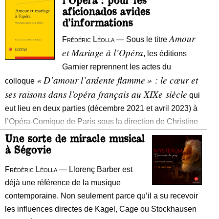
Netrebko, Saioa Hernández, Marina Rebeka, Anita
Ce
aficionados avides
Rachvelishvili, Clémentine Margaine,
in
d’informations
ch
Amour
Frédéric Léolla
— Sous le titre
Le
et Mariage à l’Opéra
, les éditions
ac
Garnier reprennent les actes du
« D’amour l’ardente flamme » : le cœur et
colloque
ses raisons dans l’opéra français au XIXe siècle
qui
eut lieu en deux parties (décembre 2021 et avril 2023) à
l’Opéra-Comique de Paris sous la direction de Christine
Une sorte de miracle musical
à Ségovie
Frédéric Léolla
— Llorenç Barber est
déjà une référence de la musique
contemporaine. Non seulement parce qu’il a su recevoir
les influences directes de Kagel, Cage ou Stockhausen