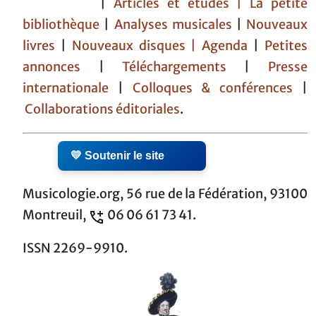
|
Articles et études
| La petite
bibliothèque
|
Analyses musicales
|
Nouveaux
livres
|
Nouveaux disques |
Agenda
|
Petites
annonces
|
Téléchargements
|
Presse
internationale
|
Colloques & conférences
|
Collaborations éditoriales
.
💛 Soutenir le site
Musicologie.org, 56 rue de la Fédération, 93100
Montreuil,
06 06 61 73 41.
ISSN 2269-9910.