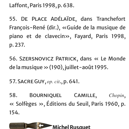
Laffont, Paris 1998, p. 638.
55.
De Place Adélaïde
,
dans
Tranchefort
François-René (dir.), «Guide de la musique de
piano et de clavecin», Fayard, Paris 1998,
p. 237
.
56.
Szersnovicz Patrick
, dans « Le Monde
de la musique » (190), juillet-août 1995.
op. cit
57.
Sacre Guy
,
., p. 641.
Chopin
58.
Bourniquel Camille
,
,
« Solfèges », Éditions du Seuil, Paris 1960, p.
154.
Michel Rusquet