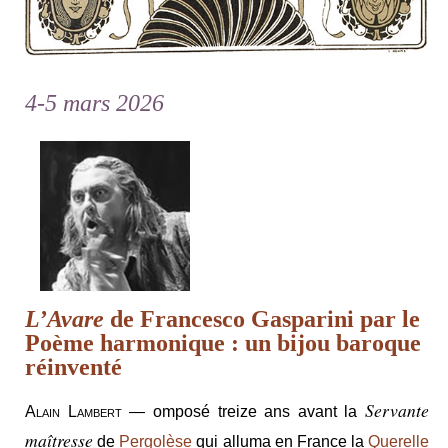
4-5 mars 2026
L’Avare
de Francesco Gasparini par le
Poème harmonique : un bijou baroque
réinventé
Servante
Alain Lambert
— omposé treize ans avant la
maîtresse
de
Pergolèse
qui alluma en France la
Querelle