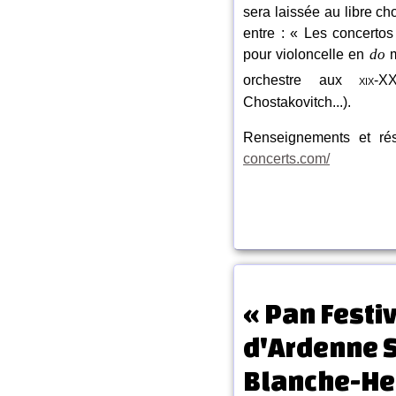
sera laissée au libre ch
entre : « Les concerto
do
pour violoncelle en
m
orchestre aux
xix
-X
Chostakovitch...).
Renseignements et rés
concerts.com/
« Pan Festi
d'Ardenne 
Blanche-He