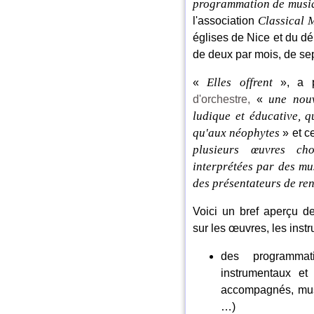
programmation de musiq
Classical 
l'association
églises de Nice et du d
de deux par mois, de se
Elles offrent
«
», a p
une nouv
d'orchestre,
«
ludique et éducative, q
qu'aux néophytes
» et c
plusieurs œuvres cho
interprétées par des mu
des présentateurs de re
Voici un bref aperçu d
sur les œuvres, les inst
des programmati
instrumentaux et 
accompagnés, musi
…)