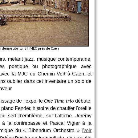
rdenne abritant l'IMEC près de Caen
urs, mêlant jazz, musique contemporaine,
nces poétique ou photographique avec
p avec la MJC du Chemin Vert à Caen, et
ans oublier dans cet inventaire un solo de
aveur.
One Time trio
issage de l'expo, le
débute,
 piano Fender, histoire de chauffer l'oreille
qui sert d'emblème, sur l'affiche. Jeremy
 à la contrebasse et Pascal Vigier à la
ythmique du « Bibendum Orchestra » [
voir
l'idée d'inviter un trompettiste, un sax alto