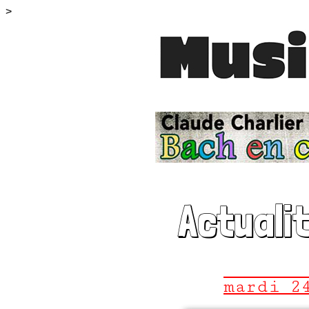
>
Actuali
mardi 2