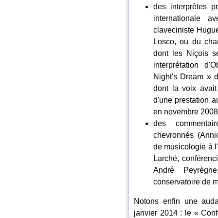
des interprètes p
internationale a
claveciniste Hugue
Losco, ou du chan
dont les Niçois 
interprétation 
Night's Dream » d
dont la voix avai
d'une prestation a
en novembre 2008
des commentair
chevronnés (Annic
de musicologie à l
Larché, conférenci
André Peyrègne
conservatoire de 
Notons enfin une auda
janvier 2014 : le « Con