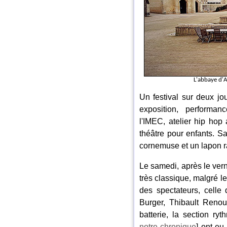
L'abbaye d'A
Un festival sur deux jo
exposition, performa
l'IMEC, atelier hip ho
théâtre pour enfants. S
cornemuse et un lapon r
Le samedi, après le vern
très classique, malgré le
des spectateurs, celle 
Burger, Thibault Renou
batterie, la section r
notre chronique
] ont eu 