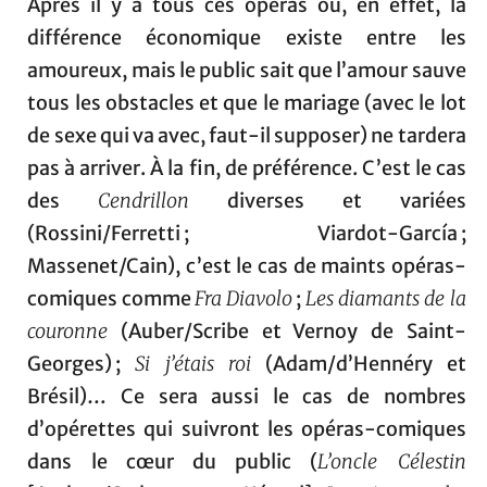
Après il y a tous ces opéras où, en effet, la
différence économique existe entre les
amoureux, mais le public sait que l’amour sauve
tous les obstacles et que le mariage (avec le lot
de sexe qui va avec, faut-il supposer) ne tardera
pas à arriver. À la fin, de préférence. C’est le cas
des
Cendrillon
diverses et variées
(Rossini/Ferretti ; Viardot-García ;
Massenet/Cain), c’est le cas de maints opéras-
comiques comme
Fra Diavolo
;
Les diamants de la
couronne
(Auber/Scribe et Vernoy de Saint-
Georges) ;
Si j’étais roi
(Adam/d’Hennéry et
Brésil)… Ce sera aussi le cas de nombres
d’opérettes qui suivront les opéras-comiques
dans le cœur du public (
L’oncle Célestin