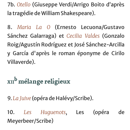
7b.
Otello
(Giuseppe Verdi/Arrigo Boito d’après
la tragédie de William Shakespeare).
8.
Maria La O
(Ernesto Lecuona/Gustavo
Sánchez Galarraga) et
Cecilia Valdes
(Gonzalo
Roig/Agustín Rodríguez et José Sánchez-Arcilla
y García d'après le roman éponyme de Cirilo
Villaverde).
b
xii
mélange religieux
9.
La Juive
(opéra de Halévy/Scribe).
10.
Les Huguenots
, Les (opéra de
Meyerbeer/Scribe)