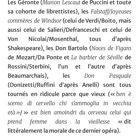
Les Géronte (
Manon Lescaut
de Puccini et toute
sa cohorte de librettistes), les
Falstaff/Joyeuses
commères de Windsor
(celui de Verdi/Boito, mais
aussi celui de Salieri/Defranceschi et celui de
Von Nicolai/Mosenthal, tous d’après
Shakespeare), les Don Bartolo (
Noces de Figaro
de Mozart/Da Ponte et
Le barbier de Séville
de
Rossini/Sterbini, l’un et l’autre d’après
Beaumarchais), les
Don Pasquale
(Donizetti/Ruffini d’après Anelli) sont tous
tournés en ridicule parce que vieux («
ben è
scemo di cervello chi s’ammoglia in vecchia
età »
/ »
est bien amoindri du cerveau celui qui
prend femme dans la vieillesse
« dit
littéralement la morale de ce dernier opéra).