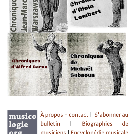
À propos - contact
|
S'abonner au
bulletin
|
Biographies de
musiciens
|
Encyclopédie musicale