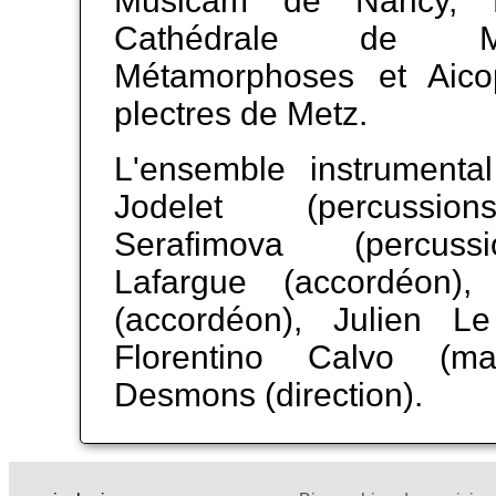
Musicam de Nancy, M
Cathédrale de M
Métamorphoses et Aico
plectres de Metz.
L'ensemble instrumenta
Jodelet (percussion
Serafimova (percuss
Lafargue (accordéon),
(accordéon), Julien L
Florentino Calvo (ma
Desmons (direction).