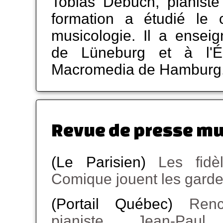
Tobias Debuch, pianiste
formation a étudié le
musicologie. Il a enseig
de Lüneburg et à l'Éc
Macromedia de Hamburg
Revue de presse mu
(Le Parisien)
Les fidè
Comique jouent les gard
(Portail Québec)
Ren
pianiste Jean-Pau