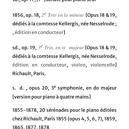
e
2
Trio en la mineur
1856, op. 18,
[Opus 18 & 19,
dédiés à la comtesse Kellergis, née Nesselrode ;
,
édition en conducteur
]
e
3
Trio, en si
majeur
sd., op. 19,
[Opus 18 & 19,
dédiés à la comtesse Kellergis, née Nesselrode,
édition en conducteur
,
violon
,
violoncelle
]
Richault, Paris.
e
s. d. , opus 20, 3
symphonie, en do majeur
[version pour piano à quatre mains]
1855-1878, 20 sérénades pour le piano éditées
chez Richault, Paris 1855 (opus 4, 5, 6, 7), 1859,
1865, 1877, 1878