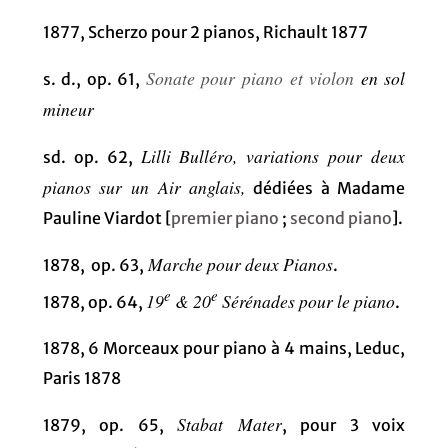
1877, Scherzo pour 2 pianos, Richault 1877
Sonate pour piano et violon
en sol
s. d., op. 61,
mineur
Lilli Bulléro, variations pour deux
sd. op. 62,
pianos sur un Air anglais,
dédiées à Madame
Pauline Viardot [
premier piano
;
second piano
].
Marche pour deux Pianos
1878, op. 63,
.
e
e
19
& 20
Sérénades pour le piano
1878, op. 64,
.
1878, 6 Morceaux pour piano à 4 mains, Leduc,
Paris 1878
Stabat Mater
1879, op. 65,
, pour 3 voix