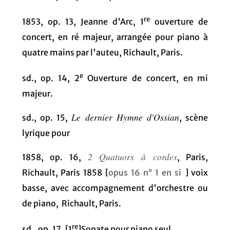
re
1853, op. 13, Jeanne d'Arc, 1
ouverture de
concert, en ré majeur, arrangée pour piano à
quatre mains par l'auteu, Richault, Paris.
e
sd., op. 14, 2
Ouverture de concert, en mi
majeur.
Le dernier Hymne d'Ossian
sd., op. 15,
, scène
lyrique pour
2 Quatuors à cordes
1858, op. 16,
, Paris,
Richault, Paris 1858 [
opus 16 n° 1 en si
] voix
basse, avec accompagnement d'orchestre ou
de piano, Richault, Paris.
re
sd., op. 17, [1
]Sonate pour piano seul