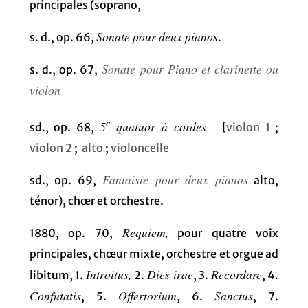
principales (soprano,
Sonate pour deux pianos
s. d., op. 66,
.
Sonate pour Piano et clarinette ou
s. d., op. 67,
violon
e
5
quatuor à cordes
sd., op. 68,
[
violon 1
;
violon 2
;
alto
;
violoncelle
Fantaisie pour deux pianos
sd., op. 69,
alto,
ténor), chœr et orchestre.
Requiem,
1880, op. 70,
pour quatre voix
principales, chœur mixte, orchestre et orgue ad
Introitus,
Dies irae
Recordare
libitum, 1.
2.
, 3.
, 4.
Confutatis
Offertorium
Sanctus
, 5.
, 6.
, 7.