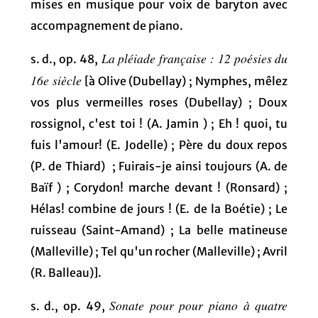
mises en musique pour voix de baryton avec
accompagnement de piano.
La pléiade française : 12 poésies du
s. d., op. 48,
16e siècle
[à Olive (Dubellay) ; Nymphes, mêlez
vos plus vermeilles roses (Dubellay) ; Doux
rossignol, c'est toi ! (A. Jamin ) ; Eh ! quoi, tu
fuis l'amour! (E. Jodelle) ; Père du doux repos
(P. de Thiard) ; Fuirais-je ainsi toujours (A. de
Baïf ) ; Corydon! marche devant ! (Ronsard) ;
Hélas! combine de jours ! (E. de la Boétie) ; Le
ruisseau (Saint-Amand) ; La belle matineuse
(Malleville) ; Tel qu'un rocher (Malleville) ; Avril
(R. Balleau)].
Sonate pour pour piano à quatre
s. d., op. 49,