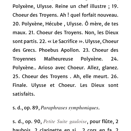
Polyxène, Ulysse. Reine un chef illustre ; 19.
Choeur des Troyens. Ah ! quel forfait nouveau.
20. Polyxène, Hécube , Ulysse. Ô mère, de tes
maux. 21. Choeur des Troyens. Non, les Dieux
sont partis. 22. « Le Sacrifice ». Ulysse, Choeur
des Grecs. Phoebus Apollon. 23. Choeur des
Troyennes Malheureuse Polyxène. 24.
Polyxène.. Arioso avec Choeur. Allez, glanez.
25. Choeur des Troyens . Ah, elle meurt. 26.
Finale. Ulysse et Choeur. Les Dieux sont
satisfaits.
Paraphrases symphoniques
s. d., op. 89,
.
Petite Suite gauloise
s. d., op. 90,
, pour flûte, 2
haubois, 2 clarinette en si
, 2 cors en fa, 2