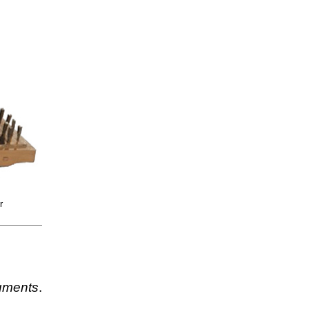
r
cuments
.