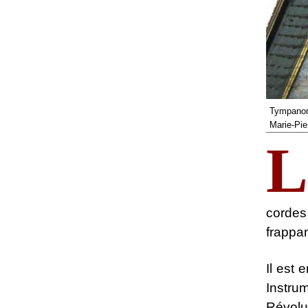
Tympanon
Marie-Pie
L
cordes 
frappan
Il est 
Instrum
Révolu