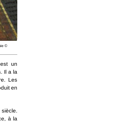
hie ©
 est un
 Il a la
re. Les
oduit en
e
siècle.
ce, à la