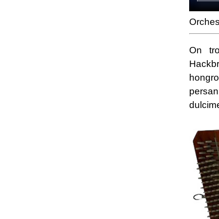
Orches
On tr
Hackb
hongro
persan
dulcim