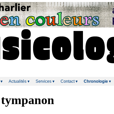
 ▾
Actualités ▾
Services ▾
Contact ▾
Chronologie
▾
 tympanon