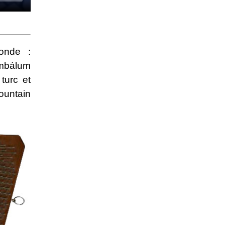
onde :
mbálum
turc et
ountain