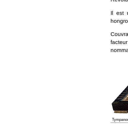
Il est
hongroi
Couvra
facteu
nomma «
Tympanon 