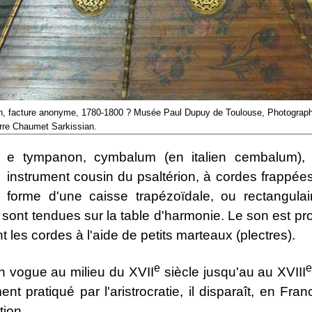
, facture anonyme, 1780-1800 ? Musée Paul Dupuy de Toulouse, Photograp
rre Chaumet Sarkissian.
e tympanon, cymbalum (en italien cembalum),
instrument cousin du psaltérion, à cordes frappées.
forme d'une caisse trapézoïdale, ou rectangulai
sont tendues sur la table d'harmonie. Le son est pr
t les cordes à l'aide de petits marteaux (plectres).
e
en vogue au milieu du XVII
siècle jusqu'au au XVIII
ent pratiqué par l'aristrocratie, il disparaît, en Fran
tion.