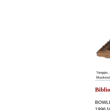
Yangqin,
Musikinst
Bibli
BOWLE
1996 [4