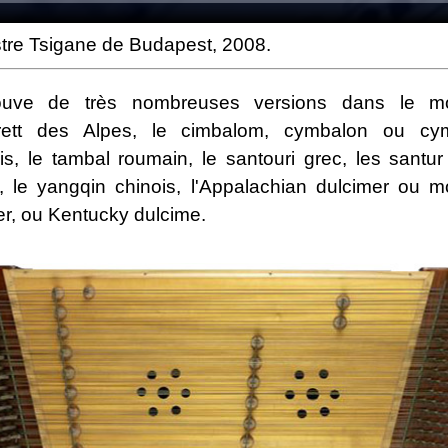
tre Tsigane de Budapest, 2008.
ouve de très nombreuses versions dans le m
rett des Alpes, le cimbalom, cymbalon ou cy
is, le tambal roumain, le santouri grec, les santur 
, le yangqin chinois, l'Appalachian dulcimer ou m
er, ou Kentucky dulcime.