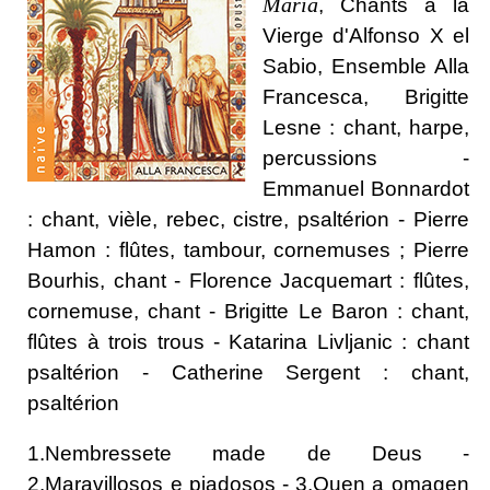
Maria
, Chants à la
Vierge d'Alfonso X el
Sabio, Ensemble Alla
Francesca, Brigitte
Lesne : chant, harpe,
percussions -
Emmanuel Bonnardot
: chant, vièle, rebec, cistre, psaltérion - Pierre
Hamon : flûtes, tambour, cornemuses ; Pierre
Bourhis, chant - Florence Jacquemart : flûtes,
cornemuse, chant - Brigitte Le Baron : chant,
flûtes à trois trous - Katarina Livljanic : chant
psaltérion - Catherine Sergent : chant,
psaltérion
1.Nembressete made de Deus -
2.Maravillosos e piadosos - 3.Quen a omagen