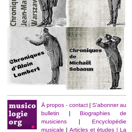
À propos - contact
|
S'abonner au
bulletin
|
Biographies de
musiciens
|
Encyclopédie
musicale
|
Articles et études
| La