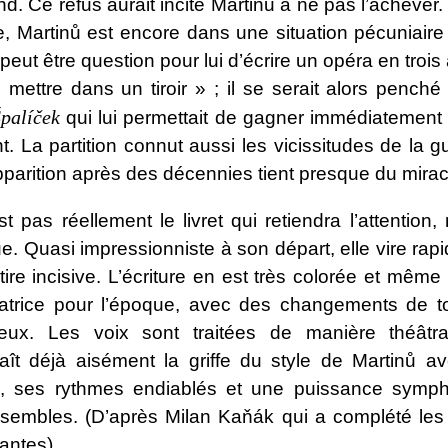
d. Ce refus aurait incité Martinů à ne pas l’achever.
 Martinů est encore dans une situation pécuniaire d
e peut être question pour lui d’écrire un opéra en trois
 mettre dans un tiroir » ; il se serait alors penché
Špalíček
qui lui permettait de gagner immédiatement
t. La partition connut aussi les vicissitudes de la g
parition après des décennies tient presque du mirac
t pas réellement le livret qui retiendra l’attention,
e. Quasi impressionniste à son départ, elle vire rap
tire incisive. L’écriture en est très colorée et mêm
atrice pour l’époque, avec des changements de to
eux. Les voix sont traitées de manière théâtr
aît déjà aisément la griffe du style de Martinů a
e, ses rythmes endiablés et une puissance symp
sembles. (D’après Milan Kaňák qui a complété les 
ntes).