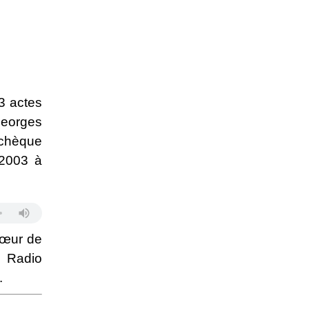
3 actes
Georges
tchèque
 2003 à
hœur de
, Radio
.