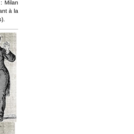
: Milan
nt à la
).