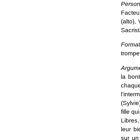
Person
Facte
(alto),
Sacrist
Format
trompet
Argume
la bon
chaqu
l’inte
(Sylvie
fille 
Libres,
leur bi
sur un