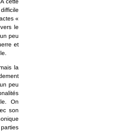
 À cette
ifficile
 actes «
 vers le
 un peu
uerre et
le.
 mais la
idement
e un peu
nalités
ale. On
vec son
honique
parties