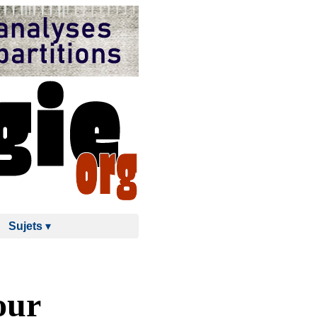
Sujets
▾
our