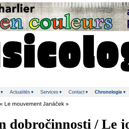
 ▾
Actualités ▾
Services ▾
Contact ▾
Chronologie
▾
« Le mouvement Janáček »
n dobročinnosti / Le j