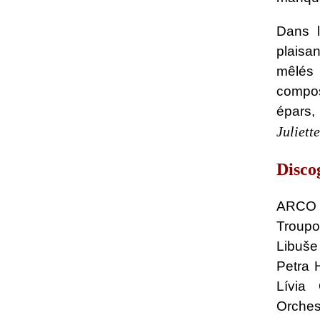
Dans l
plaisa
mêlés 
compos
épars,
Juliett
Disco
ARCO 
Troupo
Libuše
Petra 
Lívia
Orche