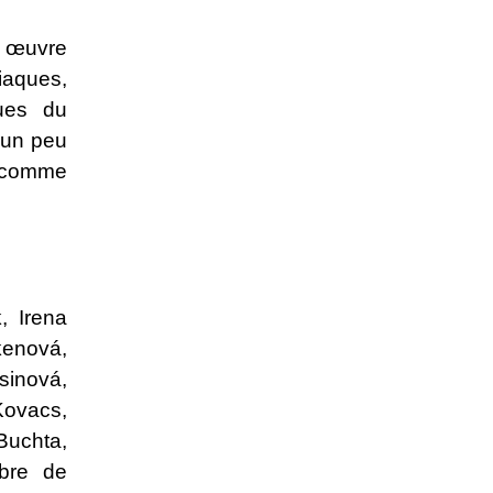
e œuvre
iaques,
ques du
 un peu
, comme
 Irena
kenová,
sinová,
Kovacs,
uchta,
bre de