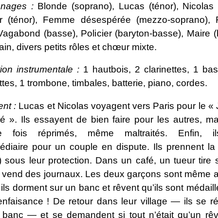
nages :
Blonde (soprano), Lucas (ténor), Nicolas (
ur (ténor), Femme désespérée (mezzo-soprano),
 Vagabond (basse), Policier (baryton-basse), Maire 
ain, divers petits rôles et chœur mixte.
ion instrumentale :
1 hautbois, 2 clarinettes, 1 bas
tes, 1 trombone, timbales, batterie, piano, cordes.
nt :
Lucas et Nicolas voyagent vers Paris pour le « 
té ». Ils essayent de bien faire pour les autres, ma
e fois réprimés, même maltraités. Enfin, il
rmédiaire pour un couple en dispute. Ils prennent l
) sous leur protection. Dans un café, un tueur tire
qui vend des journaux. Les deux garçons sont même ar
 ils dorment sur un banc et rêvent qu’ils sont médail
enfaisance ! De retour dans leur village — ils se ré
 banc — et se demandent si tout n’était qu’un rê