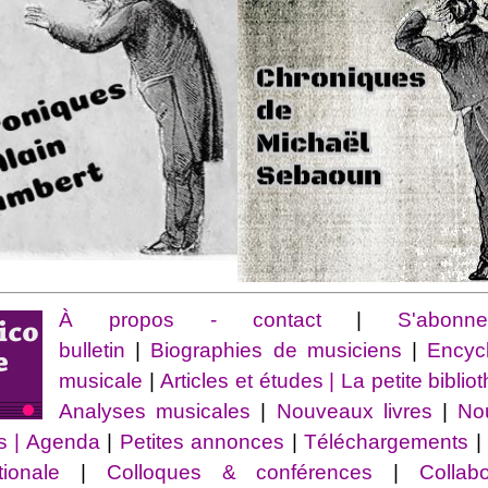
À propos - contact
|
S'abon
bulletin
|
Biographies de musiciens
|
Encyc
musicale
|
Articles et études
| La petite bibli
Analyses musicales
|
Nouveaux livres
|
No
s |
Agenda
|
Petites annonces
|
Téléchargements
tionale
|
Colloques & conférences
|
Collabor