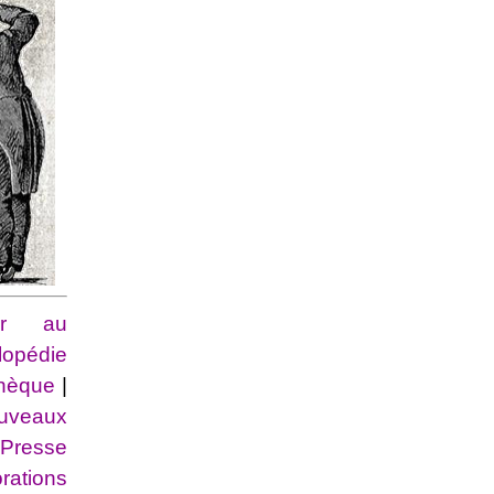
ner au
lopédie
othèque
|
uveaux
|
Presse
ations