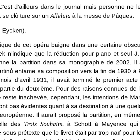
’est d’ailleurs dans le journal mais personne ne le
Alleluja
 se clô ture sur un
à la messe de Pâques.
n Eycken).
orique de cet opéra baigne dans une certaine obscur
ek n’indique que la réduction pour piano et seul J.
nne la partition dans sa monographie de 2002. Il
rtinů entame sa composition vers la fin de 1930 à P
mois d’avril 1931, il avait terminé le premier acte
partie du deuxième. Pour des raisons connues de lu
e reste inachevée, cependant, les intentions de Mar
ont pas évidentes quant à sa destination à une que
européenne. Il aurait proposé la partition, en mêm
Trois Souhaits
elle des
, à Schott à Mayence qui l
 sous prétexte que le livret était par trop naïf pour l