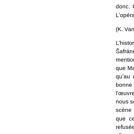
donc. C
L’opéra
(K. Va
L’hist
Šafrán
mentio
que Ma
qu’au 
bonne 
l’œuvr
nous s
scène 
que c
refusée