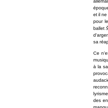
alleman
époque,
et il n
pour le
ballet
d’argen
sa réap
Ce n’es
musiqu
à la sa
provoc
audaci
reconn
lyrism
des en
manqua