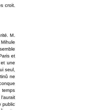
s croit.
ité. M.
 Mihule
 semble
aris et
 et une
i seul,
tinů ne
lconque
e temps
’aurait
e public