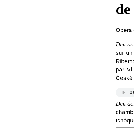
de
Opéra 
Den do
sur un
Ribemo
par Vl
České 
Den do
chambr
tchèque