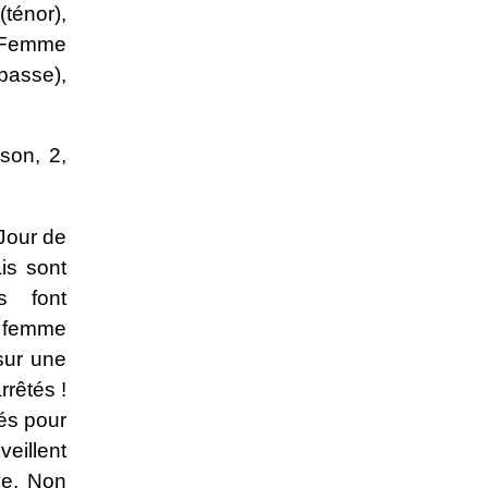
ténor),
 Femme
(basse),
son, 2,
Jour de
is sont
s font
a femme
 sur une
rêtés !
lés pour
veillent
ve. Non