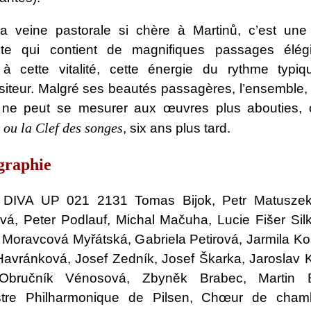
a veine pastorale si chère à Martinů, c’est un
nte qui contient de magnifiques passages élég
à cette vitalité, cette énergie du rythme typi
iteur. Malgré ses beautés passagères, l’ensemble,
 ne peut se mesurer aux œuvres plus abouties
e ou la Clef des songes
, six ans plus tard.
graphie
DIVA UP 021 2131 Tomas Bijok, Petr Matuszek,
vá, Peter Podlauf, Michal Mačuha, Lucie Fišer Sil
 Moravcová Myřátská, Gabriela Petirová, Jarmila Ko
Havránková, Josef Zedník, Josef Škarka, Jaroslav 
 Obručník Vénosová, Zbyněk Brabec, Martin B
stre Philharmonique de Pilsen, Chœur de cham