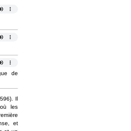
rgue de
96). Il
 où les
remière
nse, et