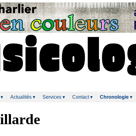
 ▾
Actualités ▾
Services ▾
Contact ▾
Chronologie
▾
illarde