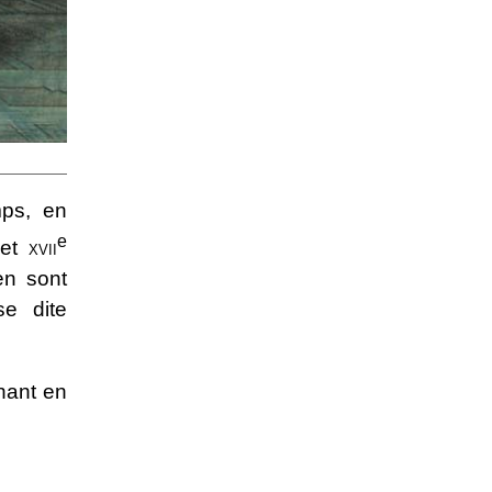
mps, en
e
et
xvii
 en sont
se dite
gnant en