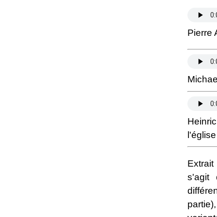
Pierre 
Michael
Heinri
l'églis
Extrait
s'agit
différ
partie