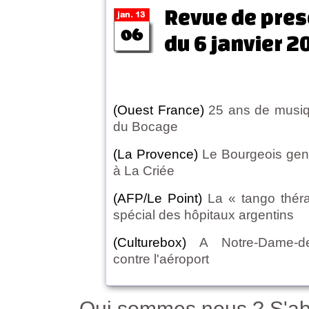
Revue de pres
du 6 janvier 2
(Ouest France)
25 ans de musiq
du Bocage
(La Provence)
Le Bourgeois gen
à La Criée
(AFP/Le Point)
La « tango théra
spécial des hôpitaux argentins
(Culturebox)
A Notre-Dame-d
contre l'aéroport
Qui sommes nous ?
S'ab