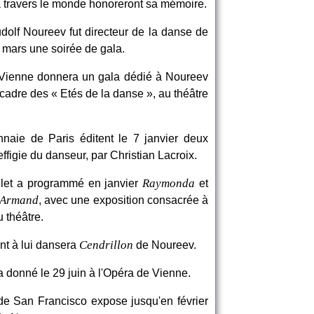
 travers le monde honoreront sa mémoire.
dolf Noureev fut directeur de la danse de
 mars une soirée de gala.
e Vienne donnera un gala dédié à Noureev
e cadre des « Etés de la danse », au théâtre
naie de Paris éditent le 7 janvier deux
'effigie du danseur, par Christian Lacroix.
Raymonda
llet a programmé en janvier
et
 Armand
, avec une exposition consacrée à
 théâtre.
Cendrillon
nt à lui dansera
de Noureev.
a donné le 29 juin à l'Opéra de Vienne.
 San Francisco expose jusqu'en février