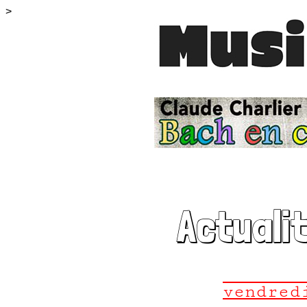
>
Actuali
vendred