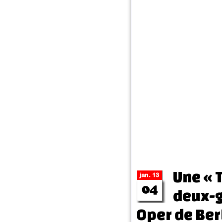
Une « T
deux-g
Oper de Ber