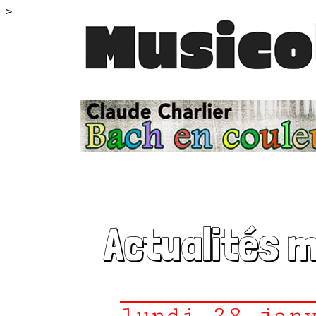
>
Actualités 
lundi 28 jan