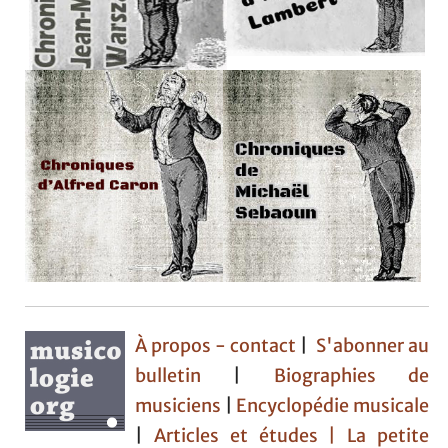
À propos - contact
|
S'abonner au
bulletin
|
Biographies de
musiciens
|
Encyclopédie musicale
|
Articles et études
| La petite