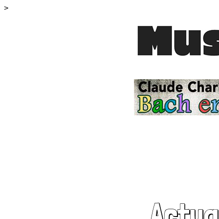
>
Actua