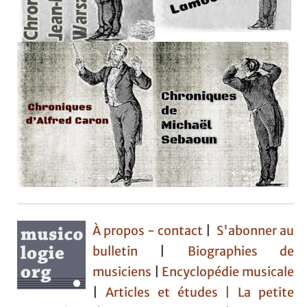
À propos - contact
|
S'abonner au
bulletin
|
Biographies de
musiciens
|
Encyclopédie musicale
|
Articles et études
| La petite