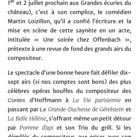
er
1
et 2 juillet prochain aux Grandes écuries du
château), c’est à son complice, le comédien
Martin Loizillon, qu’il a confié l’écriture et la
mise en scène de cette saynète en un acte,
intitulée « Une soirée chez Offenbach »,
prétexte à une revue de fond des grands airs du
compositeur.
Le spectacle d’une bonne heure fait défiler dix-
sept airs (si nos comptes sont bons) des plus
célèbres opéras bouffes du compositeur des
d’Hoffmann à
La Vie parisienne
en
Contes
passant par
Grande-Duchesse de Gérolstein
et
La
La Belle Hélène
, s’offrant même un petit détour
par
Pomme d’api
et son Trio du grill. Si les
démêlés du compositeur, aux prises avec son