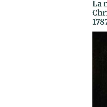
La 
Chr
178