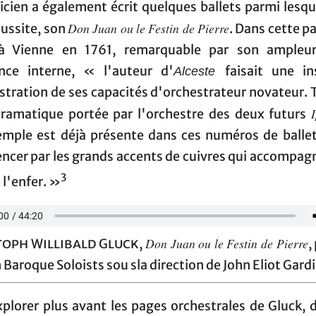
icien a également écrit quelques ballets parmi lesqu
Don Juan ou le Festin de Pierre
éussite, son
. Dans cette pa
à Vienne en 1761, remarquable par son ampleu
nce interne, « l'auteur d'
faisait une in
Alceste
tration de ses capacités d'orchestrateur novateur. T
dramatique portée par l'orchestre des deux futurs
emple est déjà présente dans ces numéros de ballet
cer par les grands accents de cuivres qui accompagn
3
 l'enfer. »
Don Juan ou le Festin de Pierre
toph Willibald Gluck,
,
 Baroque Soloists sou sla direction de John Eliot Gardi
plorer plus avant les pages orchestrales de Gluck, 