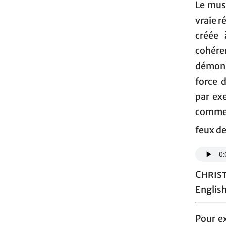
Le mus
vraie r
créée 
cohére
démons
force 
par ex
commen
feux de
Chris
English
Pour ex