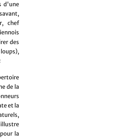
s d'une
 savant,
r, chef
iennois
irer des
 loups),
2
ertoire
ne de la
onneurs
te et la
turels,
illustre
pour la