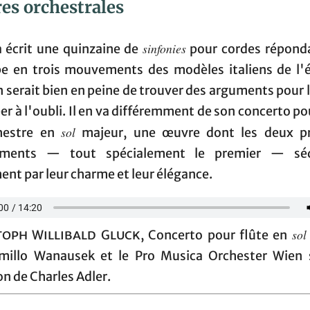
es orchestrales
sinfonies
a écrit une quinzaine de
pour cordes réponda
e en trois mouvements des modèles italiens de l'
 serait bien en peine de trouver des arguments pour l
r à l'oubli. Il en va différemment de son concerto po
sol
hestre en
majeur, une œuvre dont les deux p
ments — tout spécialement le premier — séd
ent par leur charme et leur élégance.
sol
toph Willibald Gluck,
Concerto pour flûte en
millo Wanausek et le Pro Musica Orchester Wien 
on de Charles Adler.