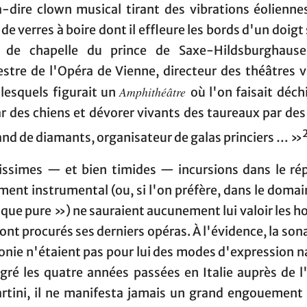
à-dire clown musical tirant des vibrations éolienne
de verres à boire dont il effleure les bords d'un doigt
 de chapelle du prince de Saxe-Hildsburghause
estre de l'Opéra de Vienne, directeur des théâtres v
Amphithéâtre
 lesquels figurait un
où l'on faisait déch
r des chiens et dévorer vivants des taureaux par des
nd de diamants, organisateur de galas princiers … »
rissimes — et bien timides — incursions dans le rép
ent instrumental (ou, si l'on préfère, dans le domai
que pure ») ne sauraient aucunement lui valoir les h
 ont procurés ses derniers opéras. À l'évidence, la sona
nie n'étaient pas pour lui des modes d'expression na
gré les quatre années passées en Italie auprès de l'
tini, il ne manifesta jamais un grand engouement 