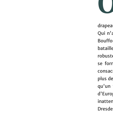
drapea
Qui n'
Bouffon
batail
robust
se for
consacr
plus d
qu'un 
d'Euro
inatte
Dresde