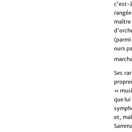
c'est-
rangée 
maître
d'orch
(parmi
ours pa
marcha
Ses ra
proprem
« musi
que lui
sympho
et, mal
Sammar