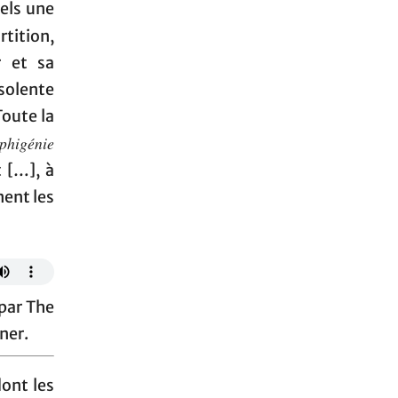
els une
rtition,
r et sa
solente
oute la
Iphigénie
 […], à
ent les
 par The
ner.
dont les