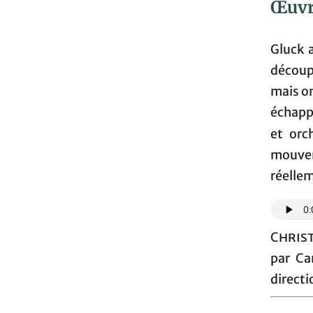
Œuvr
Gluck 
découp
mais on
échappe
et orc
mouve
réellem
Chris
par Ca
directi