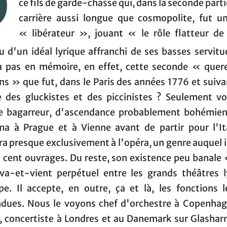
O
ce fils de garde-chasse qui, dans la seconde part
carrière aussi longue que cosmopolite, fut u
« libérateur », jouant « le rôle flatteur de
u d'un idéal lyrique affranchi de ses basses servit
a pas en mémoire, en effet, cette seconde « quere
s » que fut, dans le Paris des années 1776 et suiva
le des gluckistes et des piccinistes ? Seulement voi
e bagarreur, d'ascendance probablement bohémien
ma à Prague et à Vienne avant de partir pour l'Ita
a presque exclusivement à l'opéra, un genre auquel 
e cent ouvrages. Du reste, son existence peu banale 
va-et-vient perpétuel entre les grands théâtres l
pe. Il accepte, en outre, ça et là, les fonctions l
ndues. Nous le voyons chef d'orchestre à Copenhag
, concertiste à Londres et au Danemark sur Glashar