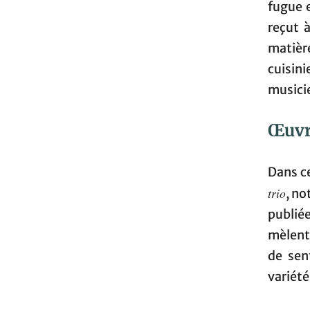
fugue e
reçut 
matièr
cuisin
musici
Œuvr
Dans c
trio
, no
publié
mèlent 
de sen
variété