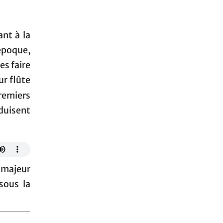
nt à la
époque,
es faire
ur flûte
remiers
uisent
majeur
sous la