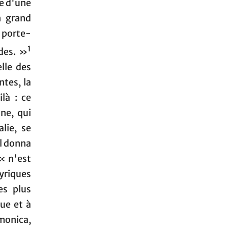
ie d'une
n grand
 porte-
1
udes. »
lle des
ntes, la
là : ce
ne, qui
lie, se
il donna
« n'est
yriques
es plus
ue et à
monica,