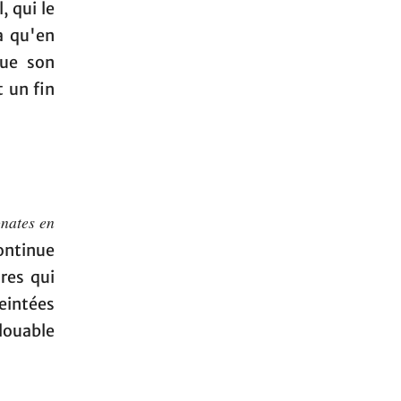
, qui le
a qu'en
que son
 un fin
nates en
continue
res qui
teintées
louable