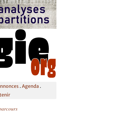
annonces
.
Agenda
.
tenir
parcours