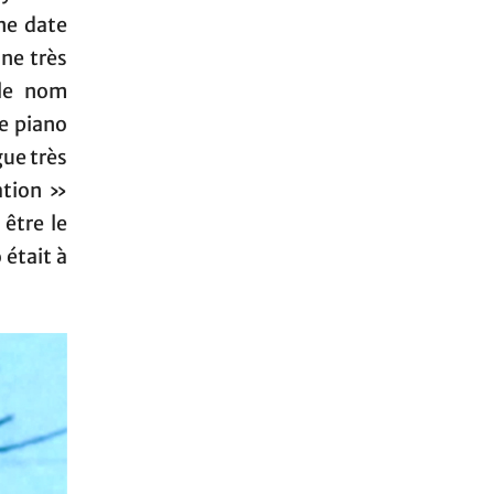
ne date
une très
 le nom
le piano
gue très
ation »
être le
 était à