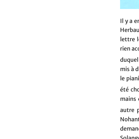
Il y a 
Herbaul
lettre
rien ac
duquel
mis à 
le pian
été ch
mains d
autre 
Nohant.
demand
Solange