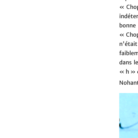
« Chop
indéter
bonne 
« Chopi
n'était
faible
dans l
« h » d
Nohant 