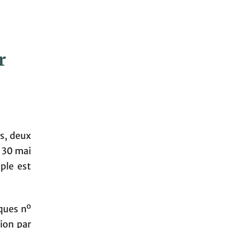
r
is, deux
u 30 mai
ple est
o
ques n
ion par