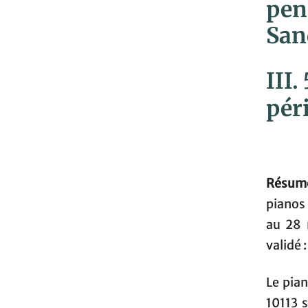
pen
San
III.
pér
Résumé
pianos 
au 28 
validé :
Le pia
10113 