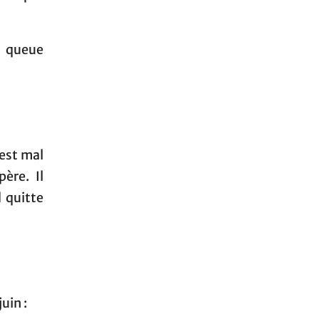
à queue
est mal
ère. Il
 quitte
uin :