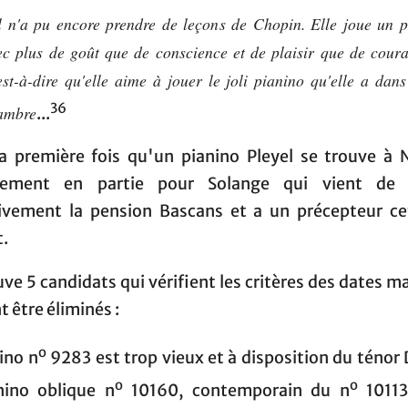
l n'a pu encore prendre de leçons de Chopin. Elle joue un p
ec plus de goût que de conscience et de plaisir que de coura
est-à-dire qu'elle aime à jouer le joli pianino qu'elle a dans
36
ambre
...
la première fois qu'un pianino Pleyel se trouve à 
inement en partie pour Solange qui vient de q
tivement la pension Bascans et a un précepteur ce
.
ve 5 candidats qui vérifient les critères des dates ma
 être éliminés :
o
ino n
9283 est trop vieux et à disposition du ténor
o
o
nino oblique n
10160, contemporain du n
10113