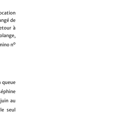
location
hangé de
etour à
olange,
o
anino n
à queue
séphine
juin au
le seul