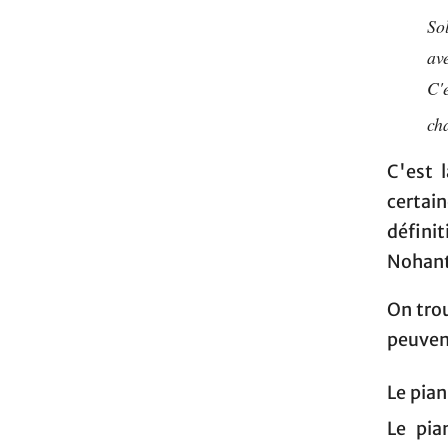
So
av
C'
ch
C'est 
certa
défini
Nohant
On trou
peuvent
Le pian
Le pia