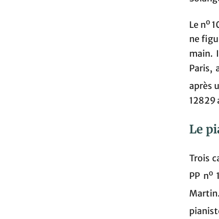
o
Le n
10
ne figu
main. 
Paris,
après u
12829 a
Le pi
Trois 
o
PP n
1
Martin
pianis