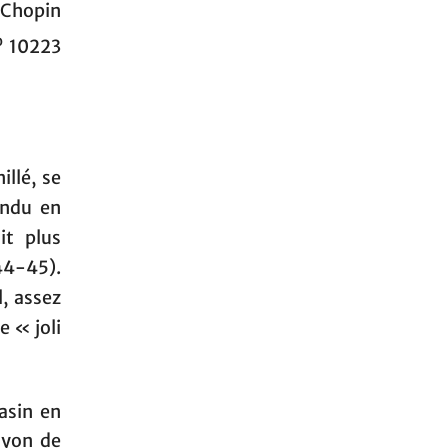
 Chopin
o
10223
llé, se
endu en
it plus
44-45).
l, assez
e « joli
asin en
ayon de