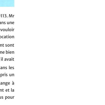
113. Mr
dans une
vouloir
location
nt sont
ne bien
il avait
ans les
 pris un
lange à
nt et la
us pour