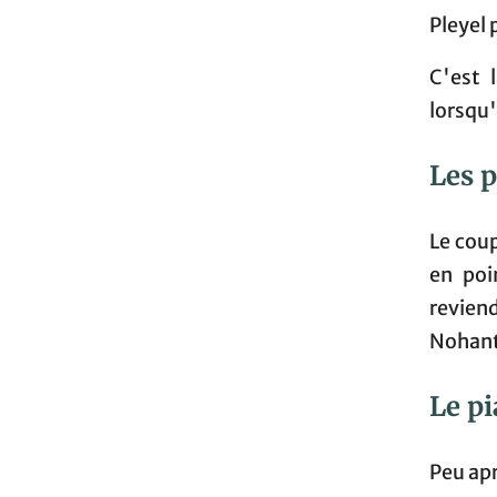
Pleyel 
C'est 
lorsqu'
Les p
Le cou
en poi
revien
Nohant
Le pi
Peu apr