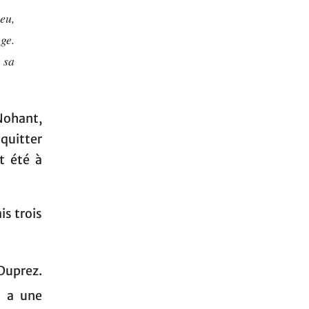
eu,
ge.
 sa
Nohant,
uitter
t été à
is trois
 Duprez.
 a une