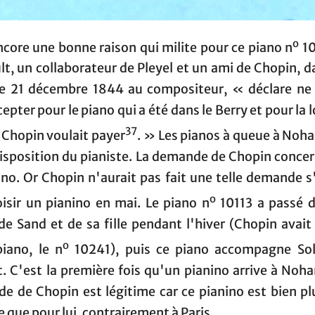
o
encore une bonne raison qui milite pour ce piano n
10
t, un collaborateur de Pleyel et un ami de Chopin, 
 le 21 décembre 1844 au compositeur, « déclare ne 
cepter pour le piano qui a été dans le Berry et pour la 
37
 Chopin voulait payer
. » Les pianos à queue à Noha
disposition du pianiste. La demande de Chopin concer
ino. Or Chopin n'aurait pas fait une telle demande s'
o
oisir un pianino en mai. Le piano n
10113 a passé d
e Sand et de sa fille pendant l'hiver (Chopin avait
o
piano, le n
10241), puis ce piano accompagne So
 C'est la première fois qu'un pianino arrive à Noha
e de Chopin est légitime car ce pianino est bien pl
 que pour lui, contrairement à Paris.