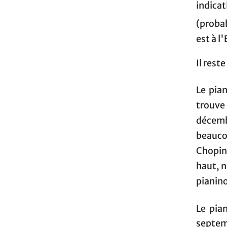
indica
(probab
est à l
Il reste
Le pian
trouve
décemb
beauco
Chopin 
haut, n
pianin
Le pia
septem