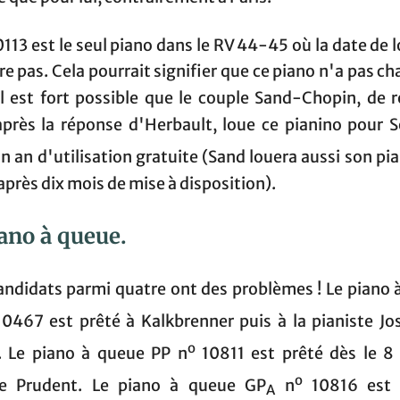
113 est le seul piano dans le RV 44-45 où la date de 
re pas. Cela pourrait signifier que ce piano n'a pas c
Il est fort possible que le couple Sand-Chopin, de r
 après la réponse d'Herbault, loue ce pianino pour S
n an d'utilisation gratuite (Sand louera aussi son pi
près dix mois de mise à disposition).
ano à queue.
candidats parmi quatre ont des problèmes ! Le piano 
0467 est prêté à Kalkbrenner puis à la pianiste Jo
o
. Le piano à queue PP n
10811 est prêté dès le 8 
o
te Prudent. Le piano à queue GP
n
10816 est 
A