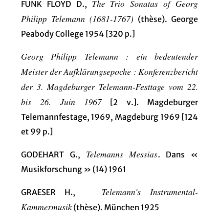
The Trio Sonatas of Georg
FUNK FLOYD D.,
Philipp Telemann (1681-1767)
(thèse). George
Peabody College 1954 [320 p.]
Georg Philipp Telemann : ein bedeutender
Meister der Aufklärungsepoche : Konferenzbericht
der 3. Magdeburger Telemann-Festtage vom 22.
bis 26. Juin 1967
[2 v.]. Magdeburger
Telemannfestage, 1969, Magdeburg 1969 [124
et 99 p.]
Telemanns Messias
GODEHART G.,
. Dans «
Musikforschung » (14) 1961
Telemann's Instrumental-
GRAESER H.,
Kammermusik
(thèse). München 1925