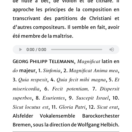
de flûte à bec, de violon et de cithare. Il
approche les principes de la composition en
transcrivant des partitions de Christiani et
d'autres compositeurs. Il semble en fait, avoir
été membre de la maîtrise.
Magnificat
Georg Philipp Telemann
,
latin en
do
Sinfonia
Magnificat Anima mea
majeur, 1.
, 2.
,
Quia respexit
Quia fecit mihi magna
Et
3.
, 4.
, 5.
misericordia
Fecit potentiam,
Dispersit
, 6.
7.
superbos
Esurientes
Suscepit Israel
, 8.
, 9.
, 10.
Sicut locutus est
Gloria Patri
Sicut erat
, 11.
, 12.
,
Alsfelder Vokalensemble Barockorchester
Bremen, sous la direction de Wolfgang Helbich.