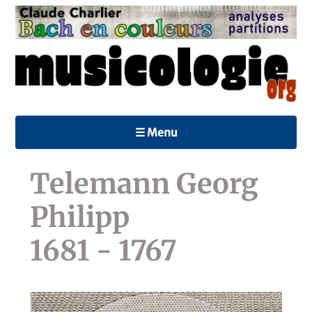
☰ Menu
Telemann Georg
Philipp
1681 - 1767