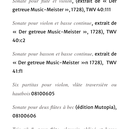
Sonate pour flûte et violon
, (extrait de « Der
getreue Music-Meister », 1728), TWV 40:111
Sonate pour violon et basse continue
, extrait de
« Der getreue Music-Meister », 1728), TWV
40:c2
Sonate pour basson et basse continue
,
extrait de
« Der getreue Music-Meister »n 1728), TWV
41:f1
Six partitas pour violon, vlûte traversière ou
hautbois
08100605
Sonate pour deux flûtes à bec
(édition Mutopia),
08100606
Trio n° 8, pour flûte, clavecin obligé et basse