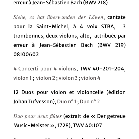
erreur à Jean-Sébastien Bach (BWV 218)
Siehe, es hat überwunden der Löwen
, cantate
pour la Saint-Michel, à 4 voix STBA, 3
trombonnes, deux violons, alto, attribuée par
erreur à Jean-Sébastien Bach (BWV 219)
08100602
4 Concerti pour 4 violons
, TWV 40-201-204,
violon 1
;
violon 2
;
violon 3
;
violon 4
12 Duos pour violon et violoncelle (édition
Johan Tufvesson),
Duo n° 1
;
Duo n° 2
Duo pour deux flûte
s
(extrait de « Der getreue
Music-Meister », 1728), TWV 40:107