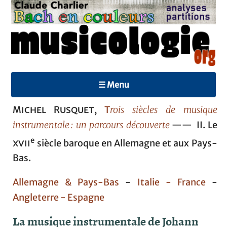
☰ Menu
Michel Rusquet
,
T
rois siècles de musique
instrumentale : un parcours découverte
—— II. Le
e
xvii
siècle baroque en Allemagne et aux Pays-
Bas.
Allemagne & Pays-Bas
-
Italie -
France
-
Angleterre -
Espagne
La musique instrumentale de Johann