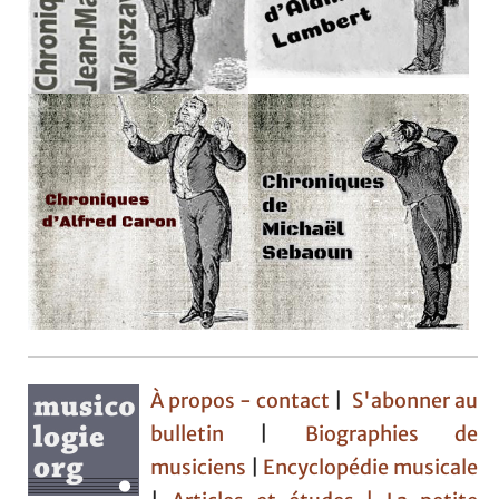
À propos - contact
|
S'abonner au
bulletin
|
Biographies de
musiciens
|
Encyclopédie musicale