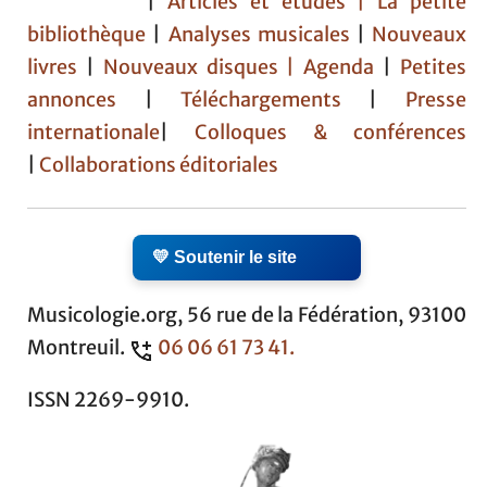
|
Articles et études
| La petite
bibliothèque
|
Analyses musicales
|
Nouveaux
livres
|
Nouveaux disques |
Agenda
|
Petites
annonces
|
Téléchargements
|
Presse
internationale
|
Colloques & conférences
|
Collaborations éditoriales
💛 Soutenir le site
Musicologie.org, 56 rue de la Fédération, 93100
Montreuil.
06 06 61 73 41.
ISSN 2269-9910.