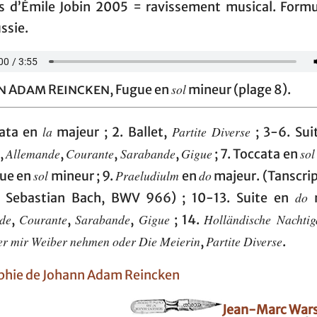
s d’Émile Jobin 2005 = ravissement musical. Formu
ssie.
sol
n Adam Reincken
, Fugue en
mineur (plage 8).
la
Partite Diverse
cata en
majeur ; 2. Ballet,
; 3-6. Su
Allemande
Courante
Sarabande
Gigue
sol
,
,
,
,
; 7. Toccata en
sol
Praeludiulm
do
gue en
mineur ; 9.
en
majeur. (Tanscrip
do
 Sebastian Bach, BWV 966) ; 10-13. Suite en
m
de
Courante
Sarabande
Gigue
Holländische Nachti
,
,
,
; 14.
er mir Weiber nehmen oder Die Meierin
Partite Diverse
,
.
phie de Johann Adam Reincken
Jean-Marc War