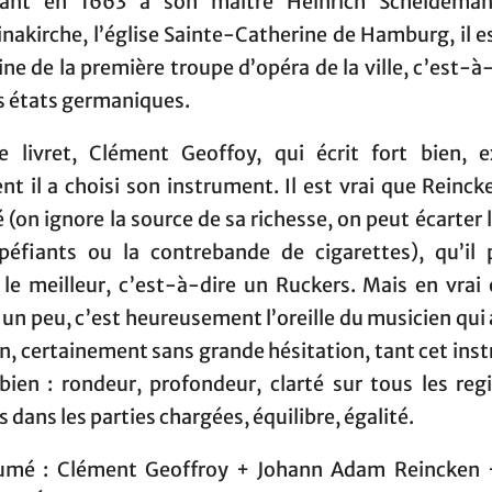
dant en 1663 à son maître Heinrich Scheideman
nakirche, l’église Sainte-Catherine de Hamburg, il e
gine de la première troupe d’opéra de la ville, c’est-à
s états germaniques.
e livret, Clément Geoffoy, qui écrit fort bien, e
 il a choisi son instrument. Il est vrai que Reinck
 (on ignore la source de sa richesse, on peut écarter l
péfiants ou la contrebande de cigarettes), qu’il 
r le meilleur, c’est-à-dire un Ruckers. Mais en vrai
n peu, c’est heureusement l’oreille du musicien qui a
n, certainement sans grande hésitation, tant cet in
bien : rondeur, profondeur, clarté sur tous les regi
 dans les parties chargées, équilibre, égalité.
umé : Clément Geoffroy + Johann Adam Reincken 