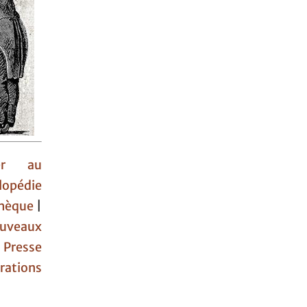
ner au
lopédie
othèque
|
uveaux
|
Presse
rations