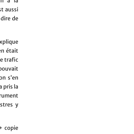
n à la
st aussi
-dire de
xplique
en était
e trafic
pouvait
 on s’en
 pris la
strument
stres y
+ copie