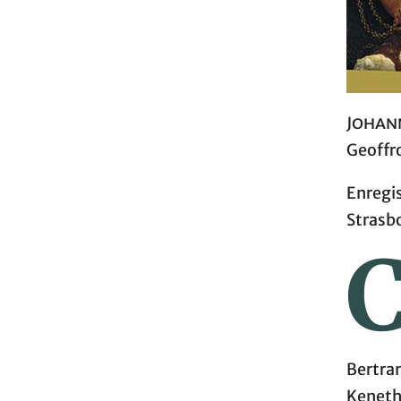
Johan
Geoffro
Enregi
Strasb
Bertran
Keneth