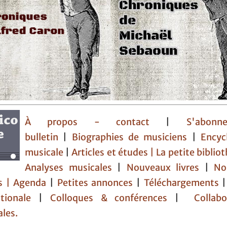
À propos - contact
|
S'abon
bulletin
|
Biographies de musiciens
|
Encyc
musicale
|
Articles et études
| La petite bibli
Analyses musicales
|
Nouveaux livres
|
No
s |
Agenda
|
Petites annonces
|
Téléchargements
tionale
|
Colloques & conférences
|
Collabo
ales.