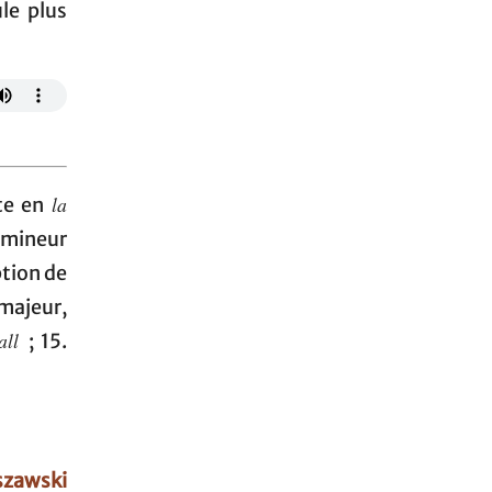
le plus
la
ite en
mineur
tion de
ajeur,
gall
; 15.
szawski