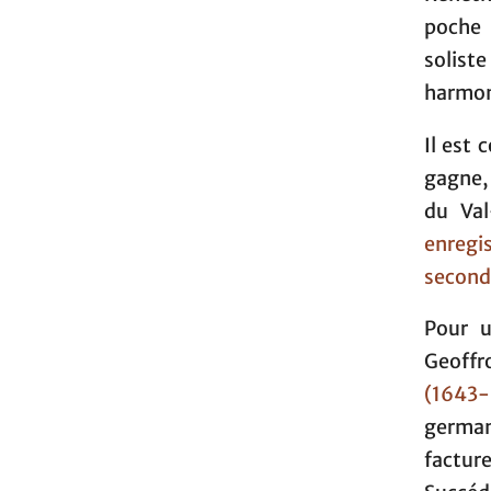
poche 
solist
harmoni
Il est 
gagne,
du Val
enregi
second
Pour u
Geoffr
(1643-
germani
facture