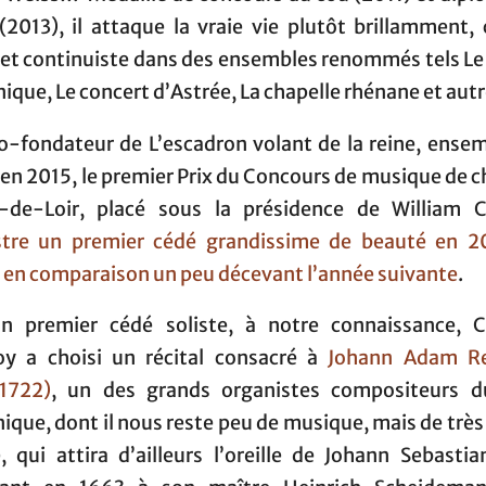
(2013), il attaque la vraie vie plutôt brillamment
e et continuiste dans des ensembles renommés tels L
que, Le concert d’Astrée, La chapelle rhénane et autr
co-fondateur de L’escadron volant de la reine, ense
 en 2015, le premier Prix du Concours de musique de 
-de-Loir, placé sous la présidence de William Ch
stre un premier cédé grandissime de beauté en 2
 en comparaison un peu décevant l’année suivante
.
n premier cédé soliste, à notre connaissance, 
oy a choisi un récital consacré à
Johann Adam Re
1722)
, un des grands organistes compositeurs 
que, dont il nous reste peu de musique, mais de trè
, qui attira d’ailleurs l’oreille de Johann Sebasti