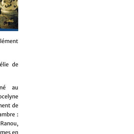
lément
élie de
iné au
ocelyne
ement de
ambre :
e Ranou,
ômes en