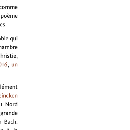
, comme
e poème
es.
mble qui
chambre
ristie,
016
,
un
Clément
incken
du Nord
s grande
an Bach.