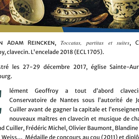
Toccatas, partitas et suites
n Adam Reincken
,
, C
y, clavecin. L'encelade 2018 (ECL 1705).
stré les 27-29 décembre 2017, église Sainte-Aur
ourg.
C
lément Geoffroy a tout d’abord clavec
Conservatoire de Nantes sous l’autorité de J
Cuiller avant de gagner la capitale et l’enseign
nouveaux maîtres en clavecin et musique de ch
d Cuiller, Frédéric Michel, Olivier Baumont, Blandin
 Weiss… Médaille de concours au cou (2011) et dipl