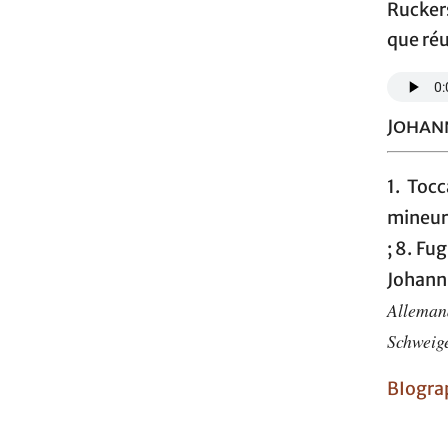
Rucker
que réu
Johan
1. Toc
mineur
; 8. Fu
Johann
Alleman
Schweig
BIogra