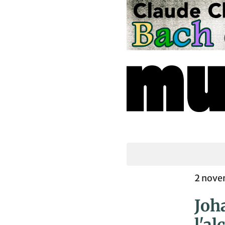
2 nov
Joh