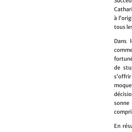
Succé
Cathari
à l’ori
tous le
Dans l
comment
fortuné
de stu
s’offri
moque u
décisio
sonne 
compris
En rés