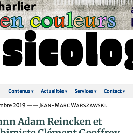
Contenus
▾
Actualités
▾
Services
▾
Contact
▾
embre 2019 ——
Jean-Marc Warszawski
.
ann Adam Reincken et