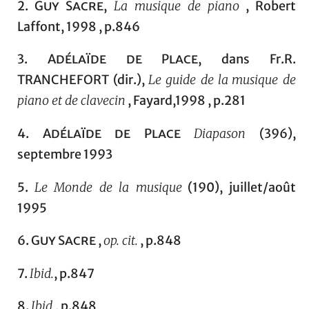
2.
Guy Sacre,
La musique de piano
, Robert
Laffont, 1998 , p.846
3.
Adélaïde de Place
, dans Fr.R.
TRANCHEFORT (dir.),
Le guide de la
musique de
piano et de clavecin
, Fayard,1998 , p.281
4.
Adélaïde de Place
Diapason
(396),
septembre 1993
5.
Le Monde de la musique
(190), juillet/août
1995
6.
Guy Sacre
,
op. cit.
, p.848
7.
Ibid.
, p.847
8.
Ibid.
, p.848