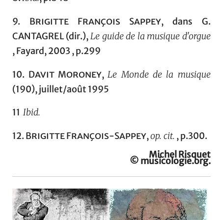
9.
Brigitte François Sappey,
dans G.
CANTAGREL (dir.),
Le guide de la
musique d'orgue
, Fayard, 2003 , p.299
10
. Davit Moroney,
Le Monde de la musique
(190), juillet/août 1995
11
Ibid.
12.
Brigitte François-Sappey,
op. cit.
, p.300.
Michel Risquet
© musicologie.org.