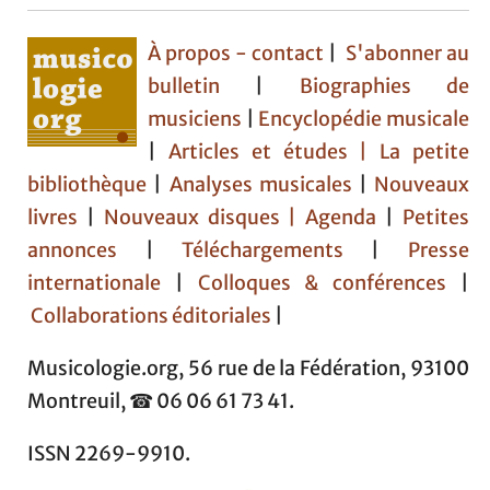
À propos - contact
|
S'abonner au
bulletin
|
Biographies de
musiciens
|
Encyclopédie musicale
|
Articles et études
| La petite
bibliothèque
|
Analyses musicales
|
Nouveaux
livres
|
Nouveaux disques |
Agenda
|
Petites
annonces
|
Téléchargements
|
Presse
internationale
|
Colloques & conférences
|
Collaborations éditoriales
|
Musicologie.org, 56 rue de la Fédération, 93100
Montreuil, ☎ 06 06 61 73 41.
ISSN 2269-9910.