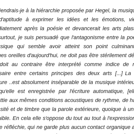
iendrais-je à la hiérarchie proposée par Hegel, la musiq
d'aptitude à exprimer les idées et les émotions, vie
atement après la poésie et devancerait les arts plas
urtout, je suis persuadé que l'antagonisme entre la po
sique qui semble avoir atteint son point culminan
es oreilles d'aujourd'hui, ne doit pas être stérilement d
doit au contraire être interprété comme indice de r
aire entre certains principes des deux arts [...]
La 
eure ..est absolument inséparable de la musique intérieur
qu'elle est enregistrée par l'écriture automatique, [el
ttie aux mêmes conditions acoustiques de rythme, de h
nsité et de timbre que la parole extérieure, quoique à u
aible. En cela elle s'oppose du tout au tout à l'expressio
 réfléchie, qui ne garde plus aucun contact organique 