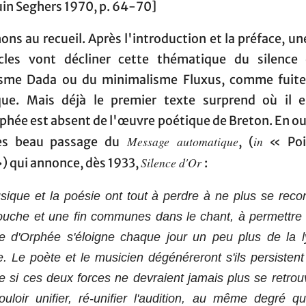
in Seghers 1970, p. 64-70]
ns au recueil. Après l'introduction et la préface, un
icles vont décliner cette thématique du silence
isme Dada ou du minimalisme Fluxus, comme fuite
ue. Mais déjà le premier texte surprend où il e
phée est absent de l'œuvre poétique de Breton. En ou
Message automatique
in
ès beau passage du
, (
« Poi
Silence d'Or
») qui annonce, dès 1933,
:
ique et la poésie ont tout à perdre à ne plus se reco
ouche et une fin communes dans le chant, à permettre 
e d'Orphée s'éloigne chaque jour un peu plus de la l
. Le poète et le musicien dégénéreront s'ils persistent
si ces deux forces ne devraient jamais plus se retrouve
ouloir unifier, ré-unifier l'audition, au même degré qu'