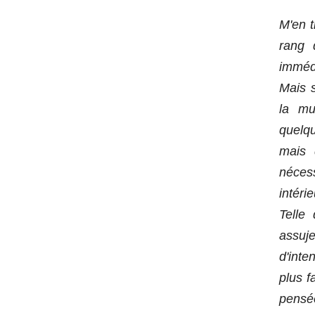
M'en t
rang 
immédi
Mais s
la mu
quelqu
mais 
nécess
intéri
Telle 
assuje
d'inte
plus f
pensée