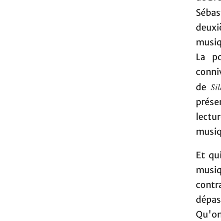
Sébas
deuxiè
musiqu
La po
conni
Si
de
prése
lectu
musiq
Et qu
musiq
contra
dépas
Qu'on 