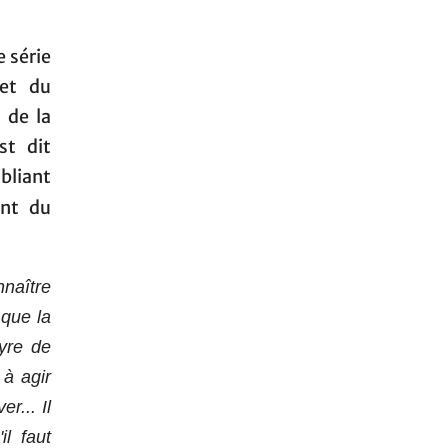
e série
 et du
 de la
st dit
bliant
nt du
nnaître
que la
yre de
 à agir
r... Il
il faut