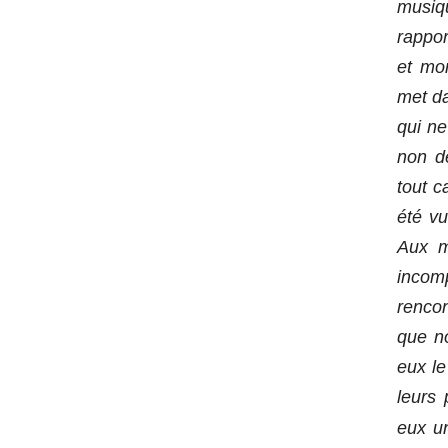
musiqu
rappor
et mor
met da
qui ne
non de
tout c
été v
Aux m
incom
rencon
que no
eux l
leurs 
eux un