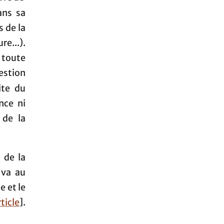
ans sa
s de la
re...).
 toute
estion
ite du
nce ni
 de la
 de la
 va au
e et le
ticle
].