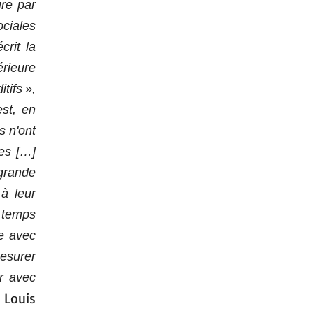
ure par
ociales
crit la
érieure
tifs »,
est, en
s n'ont
es […]
grande
à leur
s temps
re avec
esurer
er avec
n Louis