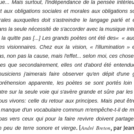
e... Mais surtout, l'indépendance de la pensée intérie
t aux obligations sociales et morales aux obligations s
ales auxquelles doit s'astreindre le langage parlé et é
ns la seule nécessité de s'accorder avec la musique int
 la quitte pas [...] Les grands poètes ont été des« « audi
s visionnaires. Chez eux la vision, « l'illumination » 
as, non pas la cause, mais l'effet... selon moi, ces chose
ues que secondairement, elles ont d'abord été entendu
usiciens j'aimerais faire observer qu'en dépit d'une 
préhension apparente, les poètes se sont portés loin 
tre sur la seule voie qui s'avère grande et sûre par le
us vivons: celle du retour aux principes. Mais peut êt
e manque d'un vocabulaire commun m'empêche-t-il de m
pas vers ceux qui pour la faire revivre doivent partag
André Breton
. [
, par Jea
 peu de terre sonore et vierge