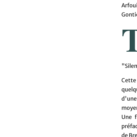
Arfou
Gonti
"Silen
Cette
quelqu
d'une
moyens
Une f
préfa
de Bre