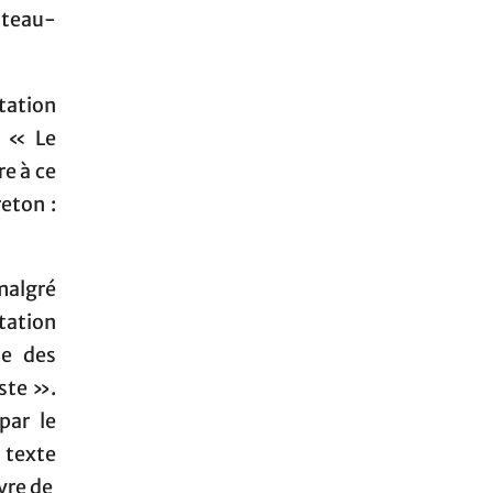
âteau-
tation
: « Le
re à ce
eton :
malgré
itation
se des
iste ».
par le
 texte
ivre de