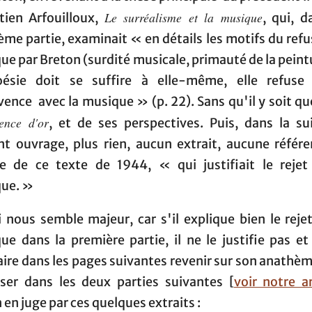
Le surréalisme et la musique
tien Arfouilloux,
, qui, d
me partie, examinait « en détails les motifs du refu
e par Breton (surdité musicale, primauté de la peintu
ésie doit se suffire à elle-même, elle refuse
vence avec la musique » (p. 22). Sans qu'il y soit qu
lence d'or
, et de ses perspectives. Puis, dans la su
nt ouvrage, plus rien, aucun extrait, aucune référe
re de ce texte de 1944, « qui justifiait le rejet
ue. »
i nous semble majeur, car s'il explique bien le rejet
ue dans la première partie, il ne le justifie pas et
ire dans les pages suivantes revenir sur son anathèm
ser dans les deux parties suivantes [
voir notre ar
en juge par ces quelques extraits :