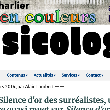
Contenus
▾
Actualités
▾
Services
▾
Contact
▾
rs 2014, par Alain Lambert ——
Silence d'or des surréalistes,
re quasi muet sur
Silence d'or