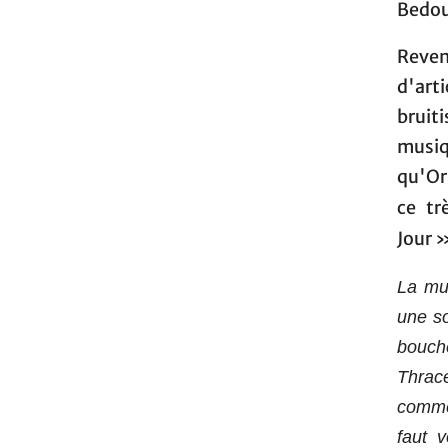
Bedou
Reveno
d'art
bruit
musiq
qu'Or
ce tr
Jour 
La mus
une s
bouch
Thrace
comme 
faut v