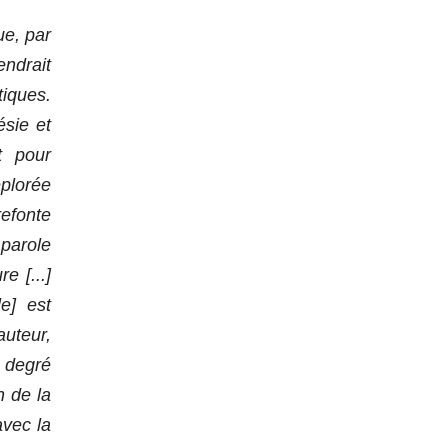
ue, par
ndrait
tiques.
ésie et
t pour
éplorée
efonte
parole
e [...]
le] est
auteur,
n degré
n de la
avec la