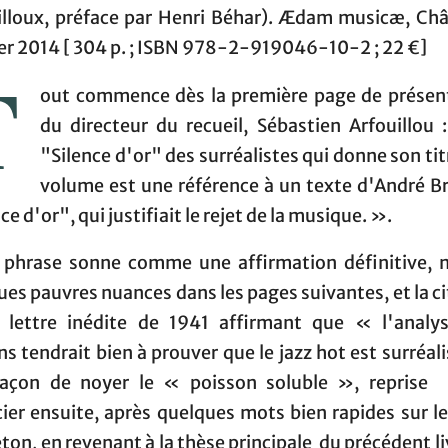
illoux, préface par Henri Béhar). Ædam musicæ, Ch
er 2014 [ 304 p. ; ISBN 978-2-919046-10-2 ; 22 €]
T
out commence dès la première page de présen
du directeur du recueil, Sébastien Arfouillou 
"Silence d'or" des surréalistes qui donne son tit
volume est une référence à un texte d'André Br
ce d'or", qui justifiait le rejet de la musique. ».
 phrase sonne comme une affirmation définitive, 
es pauvres nuances dans les pages suivantes, et la c
 lettre inédite de 1941 affirmant que « l'analy
 tendrait bien à prouver que le jazz hot est surréal
açon de noyer le « poisson soluble », reprise 
cier ensuite, après quelques mots bien rapides sur le
ton, en revenant à la thèse principale du précédent l