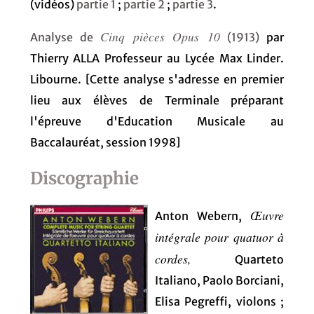
(vidéos)
partie 1
;
partie 2
;
partie 3
.
Cinq pièces Opus 10
Analyse de
(1913)
par
Thierry ALLA Professeur au Lycée Max Linder.
Libourne. [Cette analyse s'adresse en premier
lieu aux élèves de Terminale préparant
l'épreuve d'Education Musicale au
Baccalauréat, session 1998]
Discographie
Œ
uvre
Anton Webern,
intégrale pour quatuor à
cordes,
Quarteto
Italiano, Paolo Borciani,
Elisa Pegreffi, violons ;