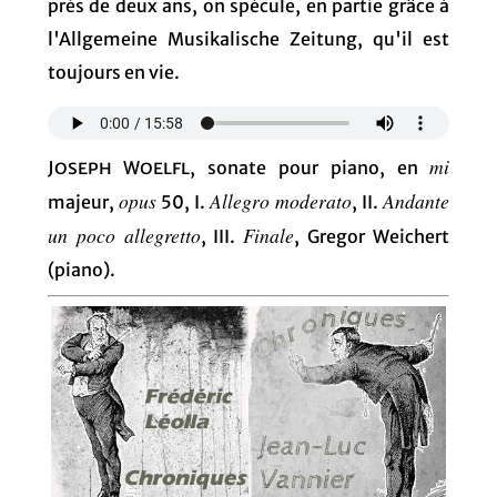
près de deux ans, on spécule, en partie grâce à
l'Allgemeine Musikalische Zeitung, qu'il est
toujours en vie.
mi
Joseph Woelfl
, sonate pour piano, en
opus
Allegro moderato
Andante
majeur,
50, I.
, II.
un poco allegretto
Finale
, III.
, Gregor Weichert
(piano).