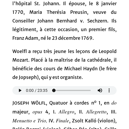
l'hôpital St. Johann. Il épouse, le 8 janvier
1770, Maria Therésia Preusin, veuve du
Conseiller Johann Bernhard v. Sechzern. Ils
légitiment, à cette occasion, un premier fils,
Franz Adam, né le 23 décembre 1769.
Woelfl a reçu très jeune les leçons de Leopold
Mozart. Placé à la maîtrise de la cathédrale, il
bénéficie des cours de Michael Haydn (le frère
de Jopseph), qui y est organiste.
o
do
Joseph Wölfl
, Quatuor à cordes n
1, en
opus
Allegro
Allegretto
majeur,
4, I.
, II.
, III.
Menuetto e Trio,
Finale
IV.
, Zsolt Kalló (violon),