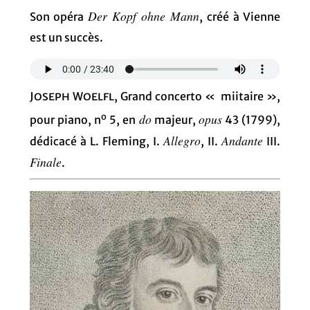
Der Kopf ohne Mann
Son opéra
, créé à Vienne
est un succès.
Joseph Woelfl
, Grand concerto « miitaire »,
o
do
opus
pour piano, n
5, en
majeur,
43 (1799),
Allegro
Andante
dédicacé à L. Fleming, I.
, II.
III.
Finale
.