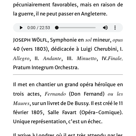
pécuniairement favorables, mais en raison de
la guerre, il ne peut passer en Angleterre.
sol
opus
Joseph Wölfl
, Symphonie en
mineur,
40 (vers 1803), dédicacée à Luigi Cherubini, I.
Allegro
Andante
Minuetto
Finale,
, II.
, III.
, IV.
Pratum Integrum Orchestra.
Il met en chantier un grand opéra héroïque en
Fernando
ou les
trois actes,
(Don Fernand)
Maures
, sur un livret de De Bussy. Il est créé le 11
février 1805, Salle Favart (Opéra-Comique).
Unique représentation, c'est un échec.
Il arrive à Londres où il est très attendu par les