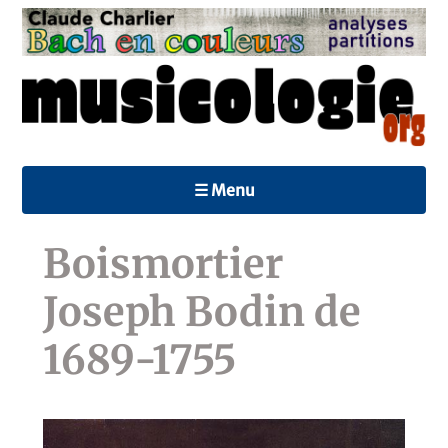
☰ Menu
Boismortier
Joseph Bodin de
1689-1755