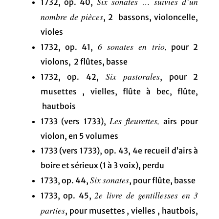
Six sonates … suivies d’un
1732, op. 40,
nombre de pièces
, 2 bassons, violoncelle,
violes
6 sonates en trio,
1732, op. 41,
pour 2
violons, 2 flûtes, basse
Six pastorales
1732, op. 42,
, pour 2
musettes , vielles, flûte à bec, flûte,
hautbois
Les fleurettes,
1733 (vers 1733),
airs pour
violon, en 5 volumes
1733 (vers 1733), op. 43, 4e recueil d’airs à
boire et sérieux (1 à 3 voix), perdu
Six sonates
1733, op. 44,
, pour flûte, basse
2e livre de gentillesses en 3
1733, op. 45,
parties
, pour musettes , vielles , hautbois,