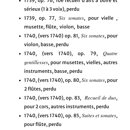
1739, op. 76, 10e recueil d’airs à boire et
sérieux (1 à 3 voix), perdu
Six sonates
1739, op. 77,
, pour vielle ,
musette, flûte, violon, basse
Six sonates
1740, (vers 1740) op. 81,
, pour
violon, basse, perdu
Quatre
1740, (vers 1740), op. 79,
gentillesses
, pour musettes, vielles, autres
instruments, basse, perdu
Six sonates
1740, (vers 1740), op. 80,
, pour
2 flûtes, perdu
Recueil de duo
1740, (vers 1740), op. 83,
,
pour 2 cors, autres instruments, perdu
Suites et sonates
1740, (vers 1740), op. 85,
,
pour flûte, perdu