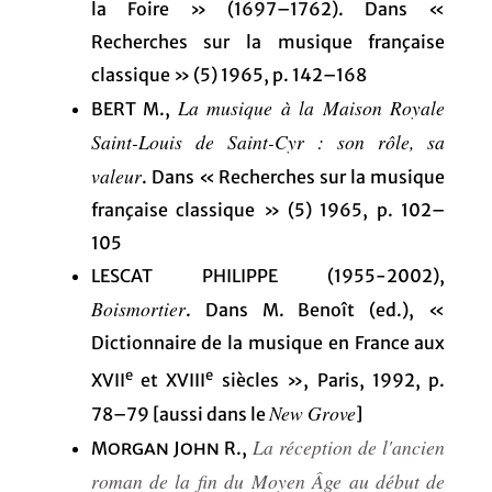
la Foire » (1697–1762). Dans «
Recherches sur la musique française
classique » (5) 1965, p. 142–168
La musique à la Maison Royale
BERT M.,
Saint-Louis de Saint-Cyr : son rôle, sa
valeur
. Dans « Recherches sur la musique
française classique » (5) 1965, p. 102–
105
LESCAT PHILIPPE (1955-2002),
Boismortier
. Dans M. Benoît (ed.), «
Dictionnaire de la musique en France aux
e
e
XVII
et XVIII
siècles », Paris, 1992, p.
New Grove
78–79 [aussi dans le
]
La réception de l'ancien
Morgan John R
.,
roman de la fin du Moyen Âge au début de