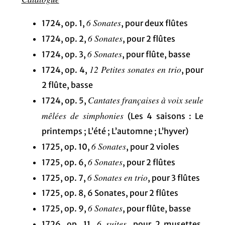
6 Sonates
1724, op. 1,
, pour deux flûtes
6 Sonates
1724, op. 2,
, pour 2 flûtes
6 Sonates
1724, op. 3,
, pour flûte, basse
12 Petites sonates en trio
1724, op. 4,
, pour
2 flûte, basse
Cantates françaises à voix seule
1724, op. 5,
mêlées de simphonies
(Les 4 saisons : Le
printemps ; L’été ; L’automne ; L’hyver)
6 Sonates
1725, op. 10,
, pour 2 violes
6 Sonates
1725, op. 6,
, pour 2 flûtes
6 Sonates en trio
1725, op. 7,
, pour 3 flûtes
1725, op. 8, 6 Sonates, pour 2 flûtes
6 Sonates
1725, op. 9,
, pour flûte, basse
6 suites
1726, op. 11,
, pour 2 musettes,