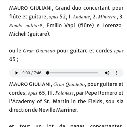
Mauro Giuliani
, Grand duo concertant pour
opus
Andante
Minuetto
flûte et guitare,
52, I.
, 2.
, 3.
Rondo militar
e, Emilio Vapi (flûte) e Lorenzo
Micheli (guitare).
Gran Quintetto
opus
ou le
pour guitare et cordes
65 ;
Gran Quintetto
Mauro Giuliani
,
, pour guitare et
opus
Polonese
cordes,
65, III.
, par Pepe Romero et
l'Academy of St. Martin in the Fields, sou sla
direction de Neville Marriner.
et tout un lot de pages concertantes,