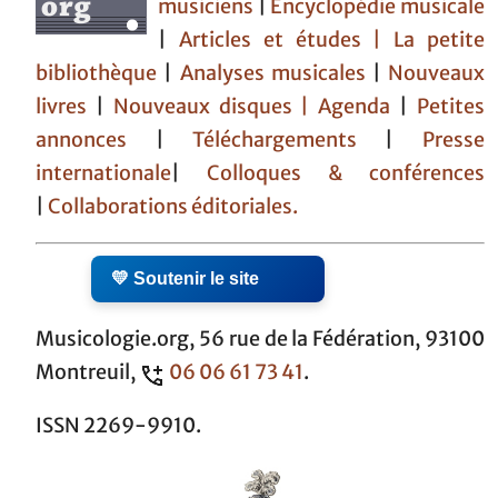
musiciens
|
Encyclopédie musicale
|
Articles et études
| La petite
bibliothèque
|
Analyses musicales
|
Nouveaux
livres
|
Nouveaux disques |
Agenda
|
Petites
annonces
|
Téléchargements
|
Presse
internationale
|
Colloques & conférences
|
Collaborations éditoriales.
💛 Soutenir le site
Musicologie.org, 56 rue de la Fédération, 93100
Montreuil,
06 06 61 73 41
.
ISSN 2269-9910.