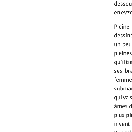
dessous
en evzo
Pleine
dessiné
un peu
pleines
qu’il t
ses br
femme 
submar
qui va 
âmes d
plus p
invent