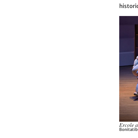
histori
Ercole 
Bonitatib