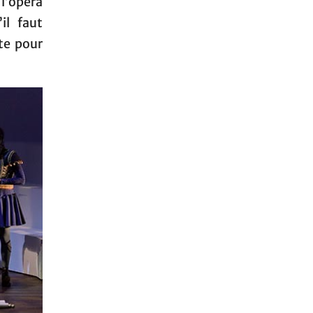
 l’opéra
il faut
te pour