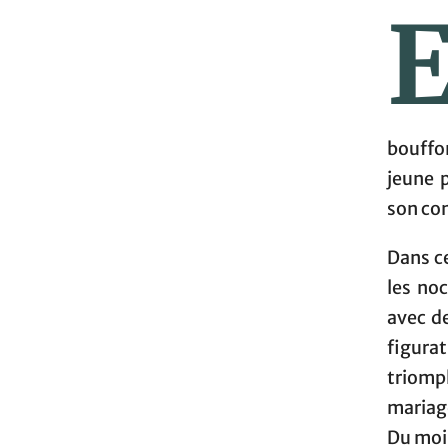
bouffo
jeune 
son con
Dans c
les noc
avec de
figura
triomp
mariage
Du moin