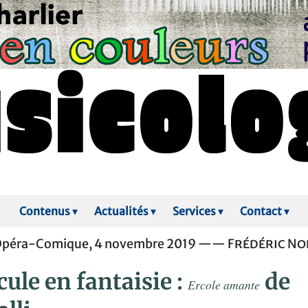
Contenus
▾
Actualités
▾
Services
▾
Contact
▾
 Opéra-Comique, 4 novembre 2019 ——
Frédéric No
ule en fantaisie :
de
Ercole amante