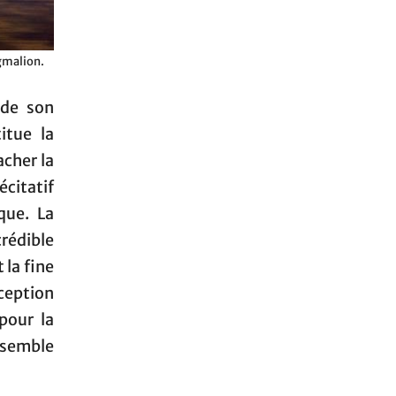
gmalion.
 de son
itue la
acher la
écitatif
que. La
crédible
 la fine
ception
pour la
nsemble