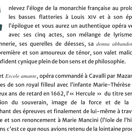
E
nlevez l’éloge de la monarchie française au prol
les basses flatteries à Louis
xiv
et à son ép
l’épilogue et vous aurez un authentique opéra vé
avec ses cinq actes, son mélange de lyrism
donna abbando
nnerie, ses querelles de déesses, sa
première et son amoureux de ténor, son valet malic
fident cynique plein de bon sens et de philosophie.
Ercole amante
et
, opéra commandé à Cavalli par Mazar
es de son royal filleul avec l’infante Marie-Thérèse
ux ans de retard en 1662, l’« Hercule » du titre se
tion du souverain, image de la force et de la vi
hant des épreuves et finalement de lui-même à trav
 et son renoncement à Marie Mancini (l’Iole de l’hi
s c’est ce que nous avions retenu de la lointaine pr