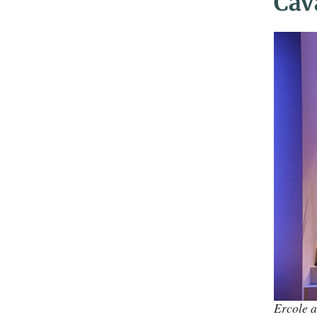
Cava
Ercole 