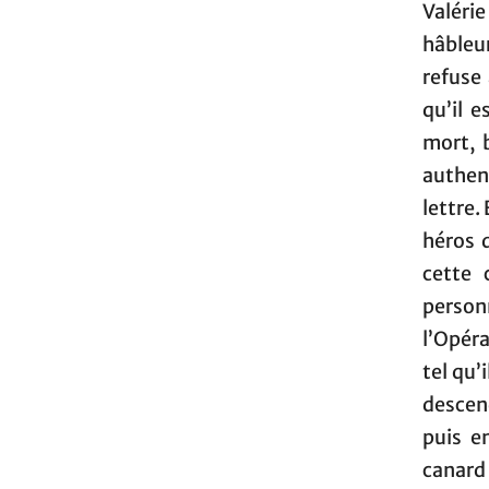
Valéri
hâbleur
refuse
qu’il e
mort, 
authent
lettre.
héros 
cette 
person
l’Opér
tel qu’
descen
puis e
canard 