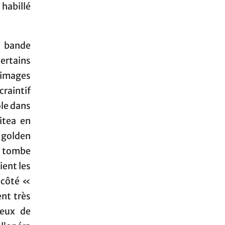
 habillé
e bande
certains
 images
craintif
ole dans
itea en
 golden
a tombe
ient les
 côté «
nt très
feux de