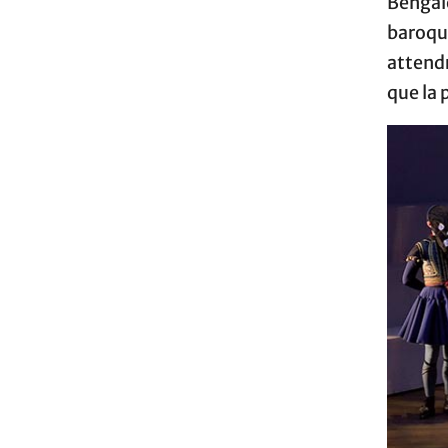
Bengale
baroqu
attend
que la 