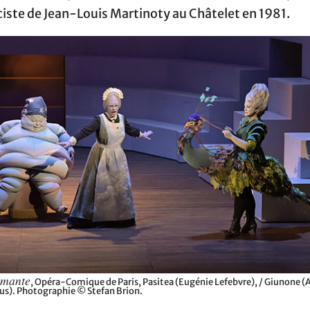
ciste de Jean-Louis Martinoty au Châtelet en 1981.
amante
, Opéra-Comique de Paris, Pasitea (Eugénie Lefebvre), / Giunone 
us). Photographie © Stefan Brion.