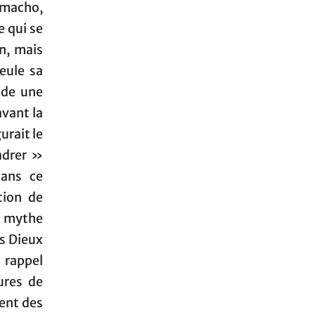
 macho,
e qui se
n, mais
Seule sa
ède une
avant la
urait le
adrer »
dans ce
tion de
u mythe
es Dieux
 rappel
ures de
tent des