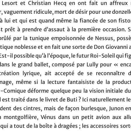
e Lesort et Christian Hecq en ont fait un affreux
, vaguement ridicule, mort de désir pour une donzell
 à lui et qui est quand même la fiancée de son fisto
st prêt à prendre d’assaut à la première occasion. 
brûlé par la tunique empoisonnée de Nessus, poss
ique noblesse et en fait une sorte de Don Giovanni 
 Est-il possible qu’à l’époque, le futur Roi-Soleil qui fig
dans le grand ballet, composé par Lully pour « enc
création lyrique, ait accepté de se reconnaître 
nage, même si la lecture fantaisiste de la produc
a-Comique déforme quelque peu la vision initiale d
il est traité dans le livret de Buti ? Ici naturellement l
dent des cintres, mais de façon burlesque, Junon en
n montgolfière, Vénus dans un petit avion aux all
qui a tout de la boîte à dragées ; les accessoires sor