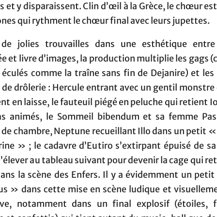
 et y disparaissent. Clin d’œil à la Grèce, le chœur est
nes qui rythment le chœur final avec leurs jupettes.
 de jolies trouvailles dans une esthétique entr
e et livre d’images, la production multiplie les gags (
 éculés comme la traîne sans fin de Dejanire) et les
 de drôlerie : Hercule entrant avec un gentil monstre 
ient en laisse, le fauteuil piégé en peluche qui retient I
as animés, le Sommeil bibendum et sa femme Pas
de chambre, Neptune recueillant Illo dans un petit «
ine » ; le cadavre d’Eutiro s’extirpant épuisé de s
s’élever au tableau suivant pour devenir la cage qui ret
ans la scène des Enfers. Il y a évidemment un petit
lus » dans cette mise en scène ludique et visuelleme
ive, notamment dans un final explosif (étoiles, 