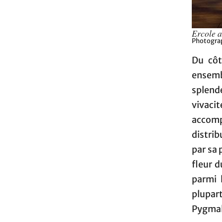
Ercole 
Photograp
Du côt
ensemb
splende
vivacit
accomp
distrib
par sa 
fleur 
parmi 
plupar
Pygmali