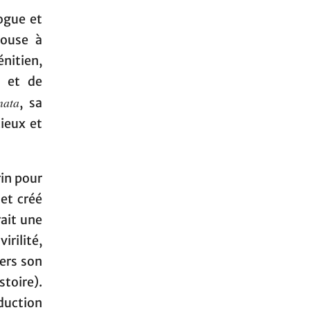
ogue et
ouse à
nitien,
e et de
nata
, sa
ieux et
in pour
 et créé
rait une
rilité,
ers son
stoire).
oduction