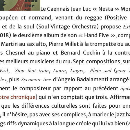
Le Caennais Jean Luc « Nesta » Mon
oupéen et normand, venant du reggae (Positive 
Exi
 et de la soul (Soul Vintage Orchestra) propose
2018) le deuxième album de son « Hand Five », com
 Martin au sax alto, Pierre Millet à la trompette ou a
is Chesnel au piano et Bernard Cochin à la contr
es meilleurs musiciens du cru. Sept compositions, su
Exil
Stop that train
Laura
Lagos
Plein sud
pour
,
,
,
,
(
les
Sycamore tree
, plus
d'Angelo Badalamenti arrangé p
opu
ment le compositeur par rapport au précédent
otre chronique
] qui n'en comptait que trois. Affirm
 que les différences culturelles sont faites pour enr
il n'hésite, pas avec ses complices, à marier le jazz 
gs riffs dynamiques à la langue créole qui lui va bien (