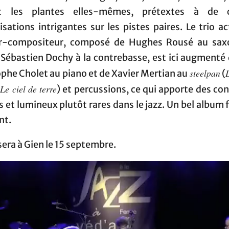
et les plantes elles-mêmes, prétextes à de c
sations intrigantes sur les pistes paires. Le trio a
r-compositeur, composé de Hughes Rousé au sa
 Sébastien Dochy à la contrebasse, est ici augmenté
steelpan
phe Cholet au piano et de Xavier Mertian au
(
Le ciel de terre
/
) et percussions, ce qui apporte des co
 et lumineux plutôt rares dans le jazz. Un bel album f
nt.
 sera à Gien le 15 septembre.