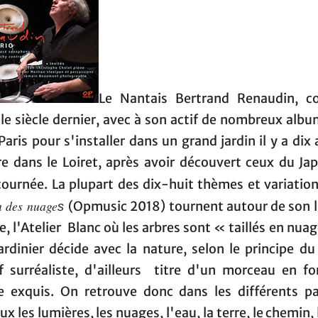
Le Nantais Bertrand Renaudin, 
le siècle dernier, avec à son actif de nombreux albu
Paris pour s'installer dans un grand jardin il y a dix 
re dans le Loiret, après avoir découvert ceux du Jap
tournée. La plupart des dix-huit thèmes et variatio
n des nuage
(Opmusic 2018) tournent autour de son li
s
te, l'Atelier Blanc où les arbres sont « taillés en nua
ardinier décide avec la nature, selon le principe d
if surréaliste, d'ailleurs titre d'un morceau en f
e exquis. On retrouve donc dans les différents p
x les lumières, les nuages, l'eau, la terre, le chemin, 