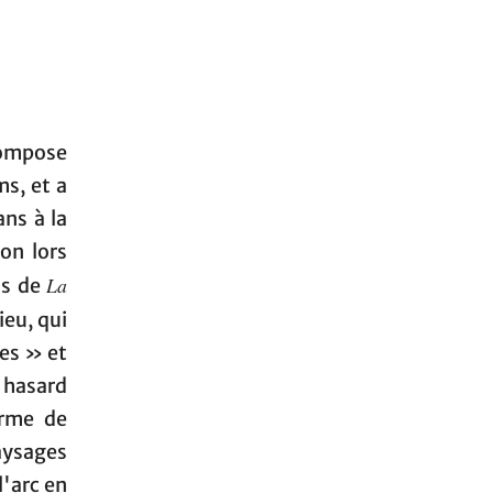
compose
ms, et a
ans à la
on lors
La
ns de
eu, qui
ges » et
u hasard
orme de
aysages
l'arc en