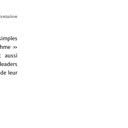
tentation
imples
ythme »
 aussi
leaders
de leur