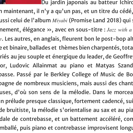
Du jardin japonais au batteur Ichir
n maintenant, il n'y a qu'un pas, et un titre du cédé,
Miyabi
ussi celui de l'album
(Promise Land 2018) qui s
Jazz with a
inement, élégance », avec en sous-titre :
e
. Les autres, en anglais, fleurent bon le post-bop a
e et binaire, ballades et thèmes bien charpentés, to
iés au jeu souple et énergique du leader, de Geoffr
or, Ludovic Allainmat au piano et Matyas Szand
basse. Passé par le Berkley College of Music de Bos
agne de nombreux musiciens, mais aussi des chant
uses, d'où son sens de la mélodie. Dans le morceau
un prélude presque classique, fortement cadencé, sui
de bruitiste, la mélodie s'orientalise au sax et au pi
dale de contrebasse, et un battement accéléré, c
mballé, puis piano et contrebasse improvisent lon