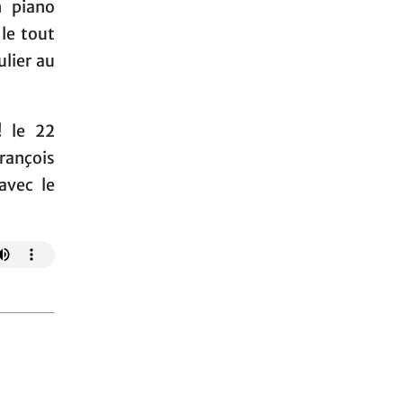
n piano
le tout
lier au
! le 22
rançois
avec le