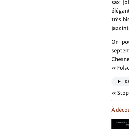
sax jo
élégan
très b
jazz in
On pou
septem
Chesne
« Folso
« Stop 
À décou