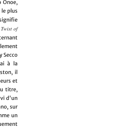
o Onoe,
 le plus
ignifie
 Twist of
lternant
talement
ey Secco
ai à la
ton, il
eurs et
 titre,
vi d'un
ano, sur
omme un
guement