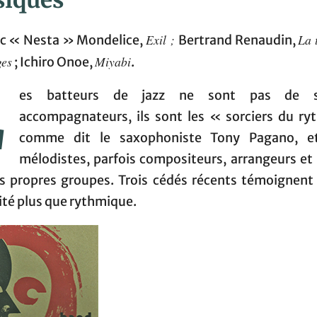
iques
Exil ;
La 
uc « Nesta » Mondelice,
Bertrand Renaudin,
ges
Miyabi
; Ichiro Onoe,
.
L
es batteurs de jazz ne sont pas de s
accompagnateurs, ils sont les « sorciers du r
comme dit le saxophoniste Tony Pagano, et
mélodistes, parfois compositeurs, arrangeurs et 
rs propres groupes. Trois cédés récents témoignent 
ité plus que rythmique.