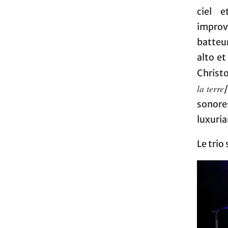
ciel 
improvi
batteu
alto et
Christo
la terre
sonores
luxuria
Le trio