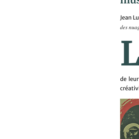
mus
Jean L
des nua
de leu
créativ