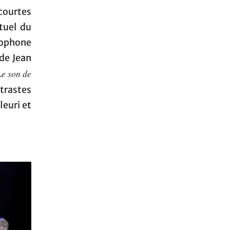
ourtes
ctuel du
xophone
 de Jean
Le son de
ntrastes
leuri et