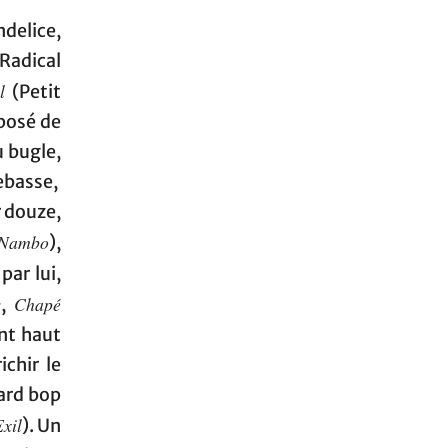
delice,
Radical
l
(Petit
posé de
u bugle,
ebasse,
r douze,
 Nambo
),
ar lui,
s
Chapé
,
ant haut
ichir le
hard bop
Exil
). Un