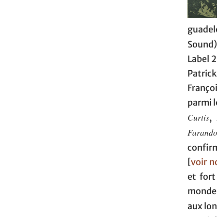
guadel
Sound)
Label 
Patrick
Franço
parmi l
Curtis
,
Farando
confir
[
voir n
et fort
monde, 
aux lon