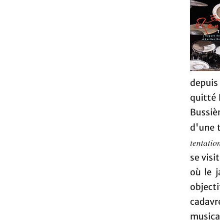
depuis 
quitté 
Bussiè
d'une 
tentatio
se visi
où le j
object
cadavr
musicau