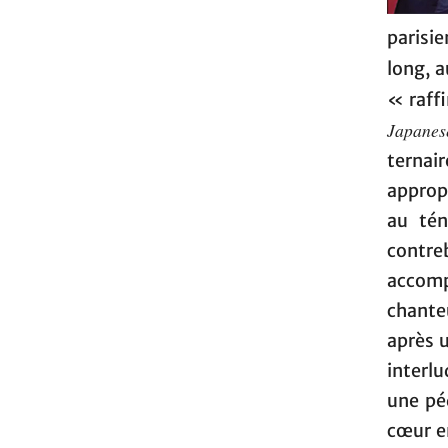
parisie
long, a
« raff
Japanes
ternair
appropr
au tén
contre
accomp
chante
après 
interlu
une pé
cœur e