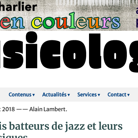
Contenus
▾
Actualités
▾
Services
▾
Contact
▾
let 2018 —— Alain Lambert.
s batteurs de jazz et leurs