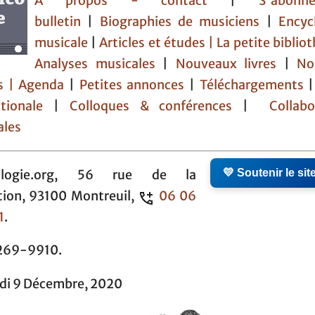
À propos - contact
|
S'abon
bulletin
|
Biographies de musiciens
|
Encyc
musicale
|
Articles et études
| La petite bibli
Analyses musicales
|
Nouveaux livres
|
No
s |
Agenda
|
Petites annonces
|
Téléchargements
tionale
|
Colloques & conférences
|
Collabo
ales
💛 Soutenir le sit
ologie.org, 56 rue de la
tion, 93100 Montreuil,
06 06
1
.
269-9910.
di 9 Décembre, 2020