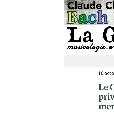
16 oct
Le 
priv
men