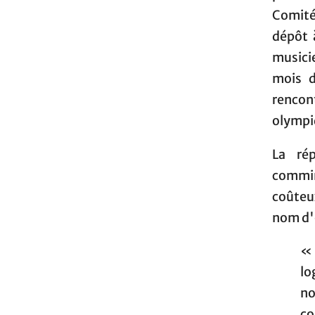
Comité
dépôt à
musicie
mois d
rencont
olympi
La ré
commin
coûteux
nom d'o
« 
lo
no
co