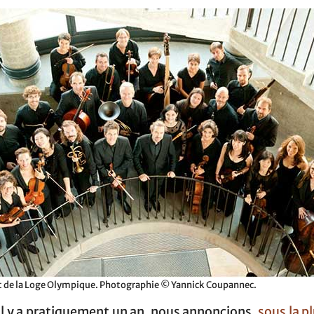
t de la Loge Olympique. Photographie © Yannick Coupannec.
l y a pratiquement un an, nous annoncions,
sous la p