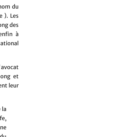
 nom du
e ). Les
long des
enfin à
national
avocat
long et
ent leur
 la
fe,
une
 du