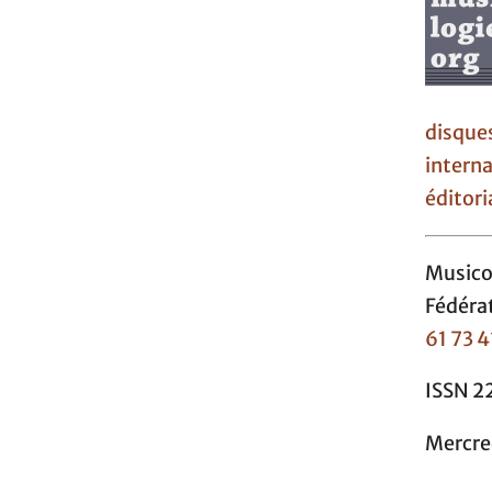
disque
interna
éditori
Music
Fédéra
61 73 4
ISSN 2
Mercre