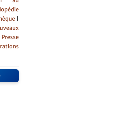
ner au
lopédie
othèque
|
uveaux
|
Presse
rations
e