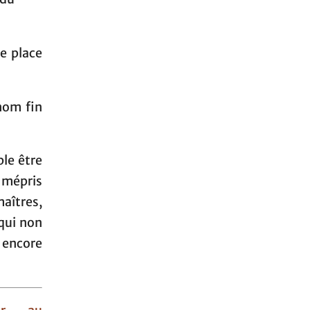
e place
 nom fin
ble être
e mépris
aîtres,
qui non
 encore