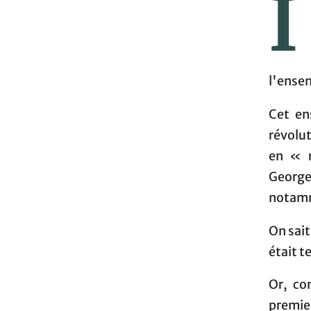
I
l'ense
Cet en
révolu
en « r
Georg
notamm
On sait
était t
Or, co
premie