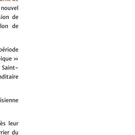
n nouvel
sion de
olon de
période
pique »
 Saint-
itaire
risienne
ès leur
rier du