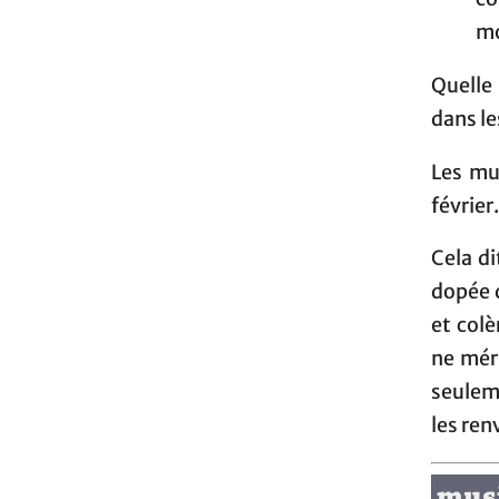
mo
Quelle
dans le
Les mus
février
Cela di
dopée d
et col
ne mér
seulem
les ren