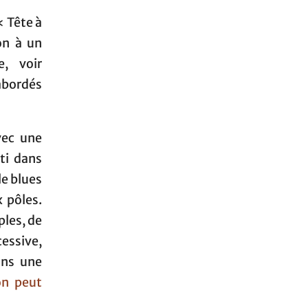
« Tête à
on à un
e, voir
 abordés
vec une
sti dans
le blues
 pôles.
les, de
cessive,
ans une
on peut