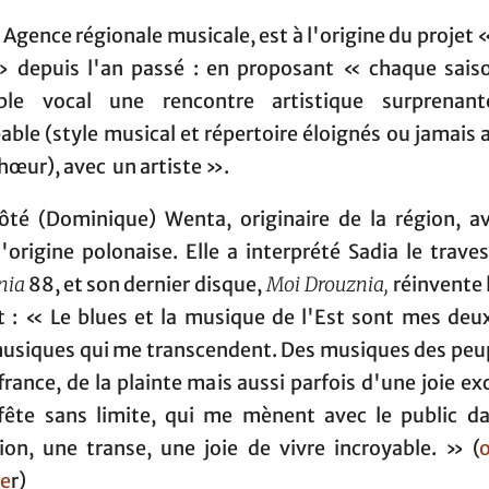
 Agence régionale musicale, est à l'origine du projet 
» depuis l'an passé : en proposant « chaque sais
le vocal une rencontre artistique surprenant
ble (style musical et répertoire éloignés ou jamais
chœur), avec un artiste ».
ôté (Dominique) Wenta, originaire de la région, a
origine polonaise. Elle a interprété Sadia le trave
nia
88, et son dernier disque,
Moi Drouznia
,
réinvente 
st : « Le blues et la musique de l'Est sont mes deux
usiques qui me transcendent. Des musiques des peup
france, de la plainte mais aussi parfois d'une joie ex
fête sans limite, qui me mènent avec le public d
tion, une transe, une joie de vivre incroyable. » (
te
r)