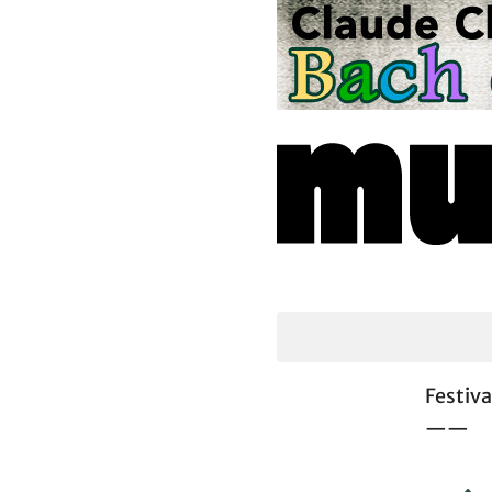
Festiva
——