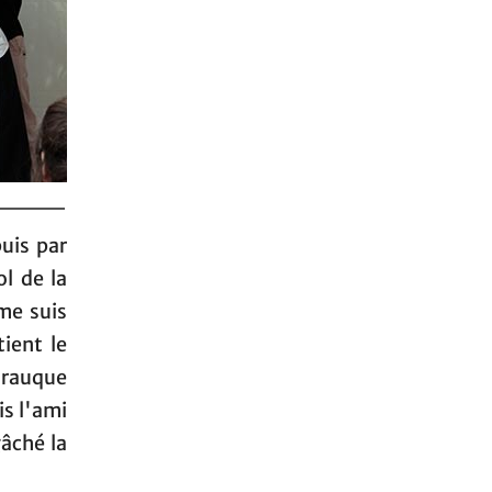
uis par
ol de la
 me suis
tient le
s rauque
is l'ami
gâché la