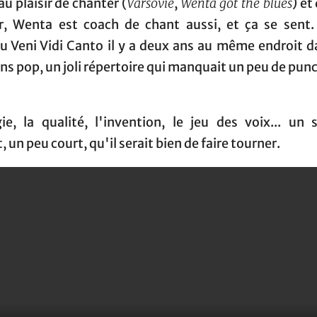
u plaisir de chanter (
Varsovie
,
Wenta got the blues
) et
r, Wenta est coach de chant aussi, et ça se sent. 
u Veni Vidi Canto il y a deux ans au même endroit d
s pop, un joli répertoire qui manquait un peu de pun
gie, la qualité, l'invention, le jeu des voix... un 
, un peu court, qu'il serait bien de faire tourner.