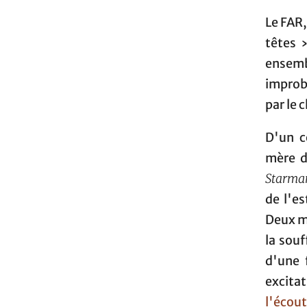
Le FAR,
têtes 
ensemb
improba
par le 
D'un c
mère d'
Starma
de l'e
Deux m
la souf
d'une 
excita
l'écou