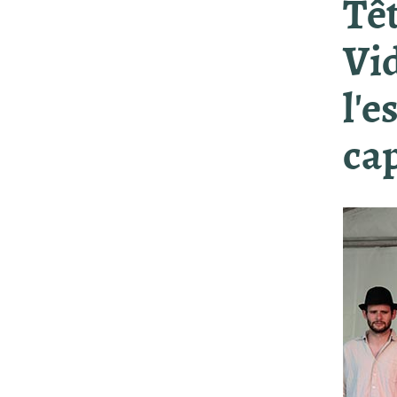
Têt
Vid
l'e
cap