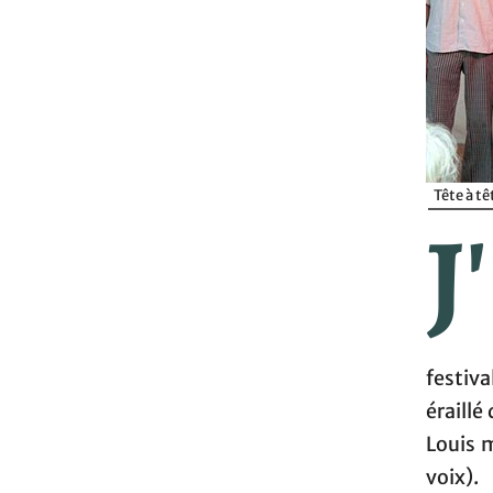
Tête à t
J'
festiva
éraillé
Louis 
voix).