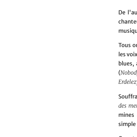
De l'a
chanteu
musique
Tous on
les voi
blues,
(
Nobod
Erdelez
Souffra
des me
mines 
simple 