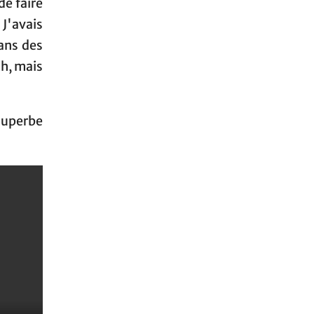
 de faire
J'avais
ans des
ch, mais
superbe