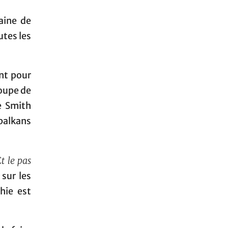
aine de
utes les
ant pour
roupe de
e Smith
 balkans
Et le pas
, sur les
hie est