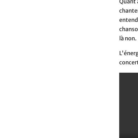
Quant a
chante
entend
chanson
là non.
L'éner
concert