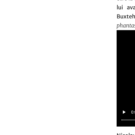
lui av
Buxteh
phanta