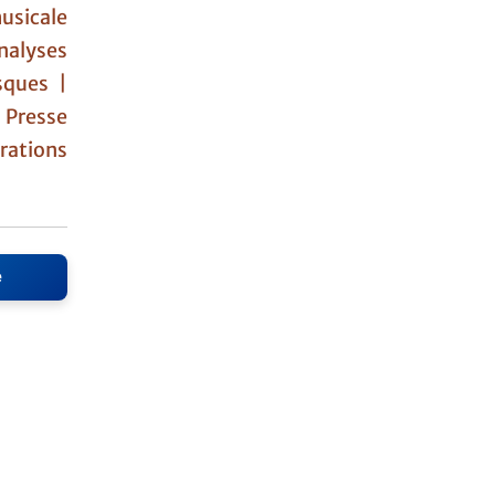
usicale
nalyses
sques |
|
Presse
rations
e