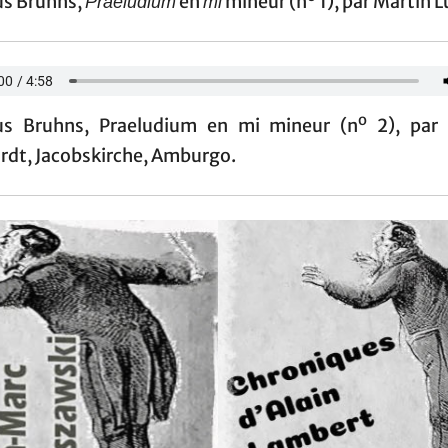
us Bruhns,
en
mineur (n
1), par Martin L
Praeludium
mi
o
us Bruhns, Praeludium en mi mineur (n
2), par
rdt, Jacobskirche, Amburgo.