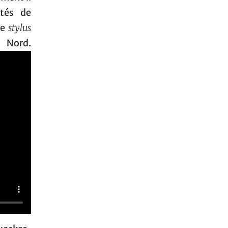
ôtés de
ce
stylus
u Nord.