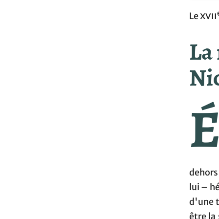
Le
xvii
La
Ni
dehors 
lui – h
d'une t
être la