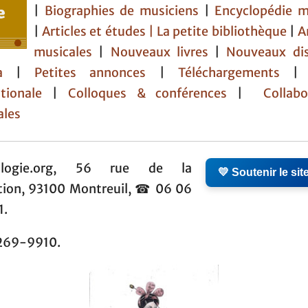
|
Biographies de musiciens
|
Encyclopédie m
|
Articles et études
| La petite bibliothèque
|
A
musicales
|
Nouveaux livres
|
Nouveaux di
da
|
Petites annonces
|
Téléchargements
tionale
|
Colloques & conférences
|
Collabo
ales
ologie.org, 56 rue de la
💛 Soutenir le sit
tion, 93100 Montreuil, ☎ 06 06
1.
269-9910.