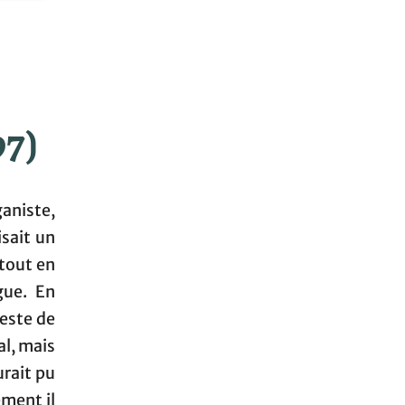
97)
ganiste,
isait un
 tout en
gue. En
reste de
al, mais
urait pu
ement il