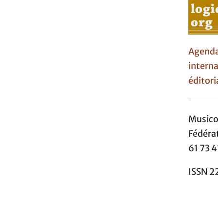
Agen
interna
éditori
Music
Fédéra
61 73 4
ISSN 2