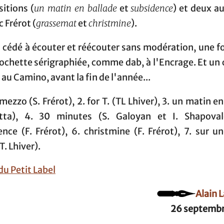
itions (
un matin en ballade
et
subsidence
) et deux a
c Frérot (
grassemat
et
christmine
).
 cédé à écouter et réécouter sans modération, une fo
ochette sérigraphiée, comme dab, à l'Encrage. Et un
, au Camino, avant la fin de l'année...
rmezzo (S. Frérot), 2. for T. (TL Lhiver), 3. un matin e
tta), 4. 30 minutes (S. Galoyan et I. Shapoval
nce (F. Frérot), 6. christmine (F. Frérot), 7. sur u
T. Lhiver).
 du Petit Label
Alain 
26 septembr