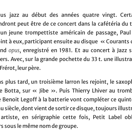
lus jazz au début des années quatre vingt. Cert
dront peut être de ce concert dans la cafétéria du 
un jeune trompettiste américain de passage, Paul
oint à eux, participant ensuite au disque « Courants 
ond
opus
, enregistré en 1981. Et au concert à Jazz 
s. Avec, sur la grande pochette du 33 t. une illustr
Frérot, leur père.
s plus tard, un troisième larron les rejoint, le saxo
pe Botta, sur « Jibe ». Puis Thierry Lhiver au trom
 Benoit Legoff à la batterie vont compléter ce quin
 siècle, dont vient de sortir ce disque, toujours illustr
rtiste, en sérigraphie cette fois, Petit Label obl
rs sous le même nom de groupe.