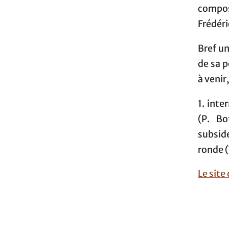
compos
Frédéri
Bref un
de sa p
à venir
1. inte
(P. Bo
subside
ronde (
Le site