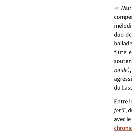
« Murm
compère
mélodie
duo de
ballad
flûte 
soutenu
ronde
)
agressi
du bass
Entre l
for T
, 
avec le
chroni