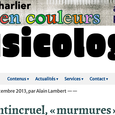
Contenus
▾
Actualités
▾
Services
▾
Contact
▾
tembre 2013, par Alain Lambert ——
ntincruel, « murmures »