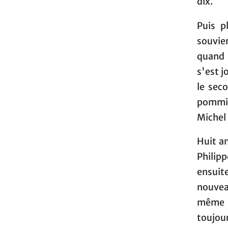
dix.
Puis p
souvien
quand 
s'est j
le sec
pommier
Michel 
Huit an
Philip
ensuite
nouveau
même a
toujou