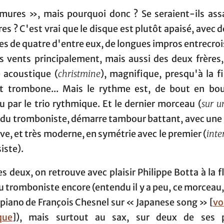
ures », mais pourquoi donc ? Se seraient-ils assa
s ? C'est vrai que le disque est plutôt apaisé, avec d
s de quatre d'entre eux, de longues impros entrecro
s vents principalement, mais aussi des deux frères,
e acoustique (
christmine
), magnifique, presqu'à la f
et trombone... Mais le rythme est, de bout en bou
 par le trio rythmique. Et le dernier morceau (
sur u
, du tromboniste, démarre tambour battant, avec une 
ve, et très moderne, en symétrie avec le premier (
int
iste).
es deux, on retrouve avec plaisir Philippe Botta à la f
du tromboniste encore (entendu il y a peu, ce morceau
 piano de François Chesnel sur « Japanese song » [
vo
que
]), mais surtout au sax, sur deux de ses 