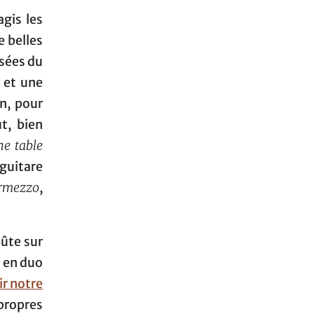
gis les
e belles
isées du
 et une
in, pour
t, bien
ne table
guitare
ermezzo
,
lûte sur
, en duo
ir notre
propres