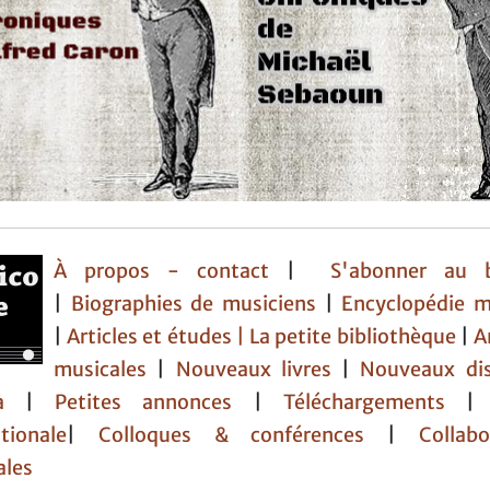
À propos - contact
|
S'abonner au b
|
Biographies de musiciens
|
Encyclopédie m
|
Articles et études
| La petite bibliothèque
|
A
musicales
|
Nouveaux livres
|
Nouveaux di
da
|
Petites annonces
|
Téléchargements
tionale
|
Colloques & conférences
|
Collabor
ales