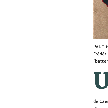
Panti
Frédér
(batter
de Caen