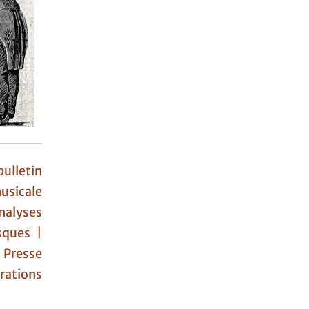
ulletin
usicale
nalyses
sques |
|
Presse
ations