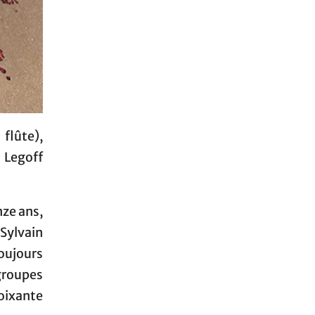
flûte),
 Legoff
nze ans,
Sylvain
toujours
groupes
soixante