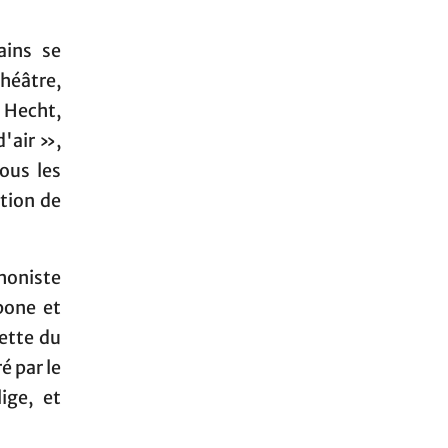
ains se
théâtre,
 Hecht,
d'air »,
sous les
ation de
phoniste
bone et
tette du
é par le
ige, et