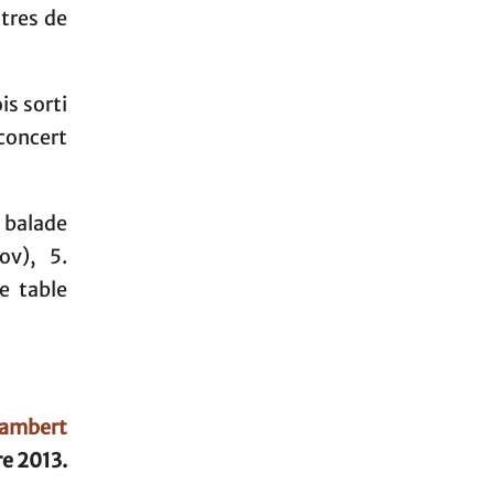
utres de
is sorti
 concert
n balade
ov), 5.
ne table
Lambert
e 2013.