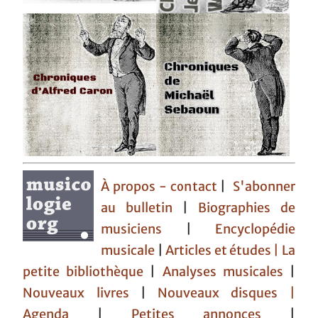
À propos - contact
|
S'abonner
au bulletin
|
Biographies de
musiciens
|
Encyclopédie
musicale
|
Articles et études
| La
petite bibliothèque
|
Analyses musicales
|
Nouveaux livres
|
Nouveaux disques |
Agenda
|
Petites annonces
|