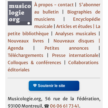
À propos - contact
|
S'abonner
au bulletin
|
Biographies de
musiciens
|
Encyclopédie
musicale
|
Articles et études
| La
petite bibliothèque
|
Analyses musicales
|
Nouveaux livres
|
Nouveaux disques |
Agenda
|
Petites annonces
|
Téléchargements
|
Presse internationale
|
Colloques & conférences
|
Collaborations
éditoriales
💛 Soutenir le site
Musicologie.org, 56 rue de la Fédération,
93100 Montreuil, ☎
06 06 61 73 41
.