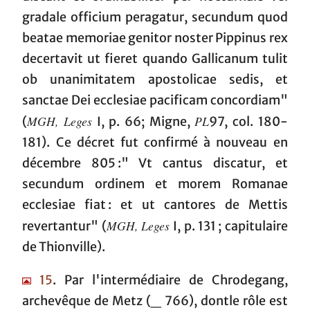
gradale officium peragatur, secundum quod
beatae memoriae genitor noster Pippinus rex
decertavit ut fieret quando Gallicanum tulit
ob unanimitatem apostolicae sedis, et
sanctae Dei ecclesiae pacificam concordiam"
MGH, Leges
PL
(
I, p. 66; Migne,
97, col. 180-
181). Ce décret fut confirmé à nouveau en
décembre 805 :" Vt cantus discatur, et
secundum ordinem et morem Romanae
ecclesiae fiat : et ut cantores de Mettis
MGH, Leges
revertantur" (
I, p. 131 ; capitulaire
de Thionville).
15
. Par l'intermédiaire de Chrodegang,
archevêque de Metz (_ 766), dontle rôle est