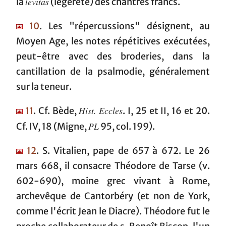
levitas
la
(légèreté) des chantres francs.
10
. Les "répercussions" désignent, au
Moyen Age, les notes répétitives exécutées,
peut-être avec des broderies, dans la
cantillation de la psalmodie, généralement
sur la teneur.
Hist. Eccles
11
. Cf. Bède,
. I, 25 et II, 16 et 20.
PL
Cf. IV, 18 (Migne,
95, col. 199).
12
. S. Vitalien, pape de 657 à 672. Le 26
mars 668, il consacre Théodore de Tarse (v.
602-690), moine grec vivant à Rome,
archevêque de Cantorbéry (et non de York,
comme l'écrit Jean le Diacre). Théodore fut le