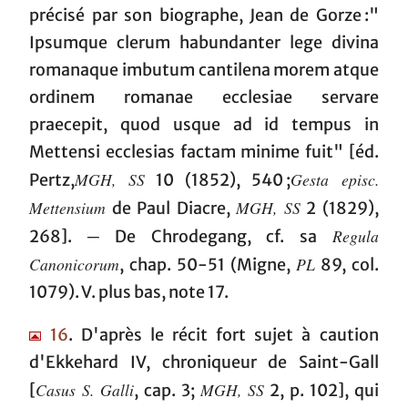
précisé par son biographe, Jean de Gorze :"
Ipsumque clerum habundanter lege divina
romanaque imbutum cantilena morem atque
ordinem romanae ecclesiae servare
praecepit, quod usque ad id tempus in
Mettensi ecclesias factam minime fuit" [éd.
MGH, SS
Gesta episc.
Pertz,
10 (1852), 540 ;
Mettensium
MGH, SS
de Paul Diacre,
2 (1829),
Regula
268]. ─ De Chrodegang, cf. sa
Canonicorum
PL
, chap. 50-51 (Migne,
89, col.
1079). V. plus bas, note 17.
16
. D'après le récit fort sujet à caution
d'Ekkehard IV, chroniqueur de Saint-Gall
Casus S. Galli
MGH, SS
[
, cap. 3;
2, p. 102], qui