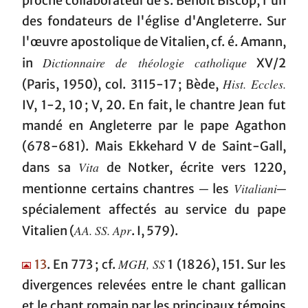
proche collaborateur de s. Benoît Biscop, l'un
des fondateurs de l'église d'Angleterre. Sur
l'œuvre apostolique de Vitalien, cf. é. Amann,
Dictionnaire de théologie catholique
in
XV/2
Hist. Eccles.
(Paris, 1950), col. 3115-17 ; Bède,
IV, 1-2, 10 ; V, 20. En fait, le chantre Jean fut
mandé en Angleterre par le pape Agathon
(678-681). Mais Ekkehard V de Saint-Gall,
Vita
dans sa
de Notker, écrite vers 1220,
Vitaliani
mentionne certains chantres ─ les
─
spécialement affectés au service du pape
AA. SS. Apr
Vitalien (
. I, 579).
MGH, SS
13
. En 773 ; cf.
1 (1826), 151. Sur les
divergences relevées entre le chant gallican
et le chant romain par les principaux témoins