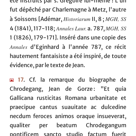
été instruits par s. Grégoire lui-même ! L'un
fut dépêché par Charlemagne à Metz, l'autre
Historiarum
MGH, SS
à Soissons [Adémar,
II, 8 ;
Annales Laur.
MGH, SS
4 (1841), 117-118;
a. 787,
1 (1826), 179-171]. Inséré dans une copie des
Annales
d'Eginhard à l'année 787, ce récit
hautement fantaisiste a été inspiré, de toute
évidence, par le texte de Jean.
17
. Cf. la remarque du biographe de
Chrodegang, Jean de Gorze : "Et quia
Gallicana rusticitas Romana urbanitate et
praecipue cantus suauitate ac dulcedine
necdum feroces animos oraque insueverat,
qualiter per beatum Chrodegangum
pontificem sancto studio factum fuerit