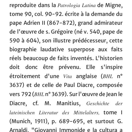
Patrologia Latina
reproduite dans la
de Migne,
tome 90, col. 90-92. écrite à la demande du
pape Adrien II (867-872), grand admirateur
de l'œuvre de s. Grégoire (né v. 540, pape de
590 à 604), son illustre prédécesseur, cette
biographie laudative superpose aux faits
réels beaucoup de faits inventés. L'historien
doit donc être prévenu. Elle s'inspire
Vita
BHL
étroitement d'une
anglaise (
n°
3637) et de celle de Paul Diacre, composée
BHL
vers 792 (
n° 3639). Sur l'œuvre de Jean le
Geschichte der
Diacre, cf. M. Manitius,
lateinischen Literatur des Mittelalters,
tome I
(Munich, 1911), p. 689-695, et surtout G.
Arnaldi, "Giovanni Immonide e la cultura a