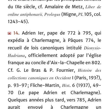
Liber de
du IXe siècle, cf. Amalaire de Metz,
ordine antiphonarii, Prologus
PL
(Migne,
105, col.
1243-45).
14
. Adrien Ier, pape de 772 à 795, qui
expédia à Charlemagne, à Pâques 774, le
Dionysio-
recueil de lois canoniques intitulé
Hadriana
, officiellement adopté par l'église
franque au concile d'Aix-la-Chapelle en 802.
Histoire des
Cf. G. Le Bras & P. Fournier,
collections canoniques en Occident
I (Paris, 193?),
Hist
p. 93-97 ; Fliche-Martin,
. 6 (1937), 49-
70 (Le pape Adrien et Charlemagne).
Quelques années plus tard, vers 785, Adrien
aurait envoyé à Charlemagne un