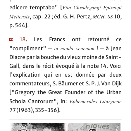
Vita Chrodegangi Episcopi
edicere temptabo" [
Mettensis
MGH, SS
, cap. 22 ; éd. G. H. Pertz,
10,
p. 564].
18
. Les Francs ont retourné ce
in cauda venenum
"compliment" ─
! ─ à Jean
Diacre par la bouche du vieux moine de Saint-
Gall, dans le récit évoqué à la note 14. Voici
l'explication qui en est donnée par deux
commentateurs, S. Bäumer et S. P. J. Van Dijk
["Gregory the Great Founder of the Urban
Ephemerides Liturgicae
Schola Cantorum", in :
77 (1963), 335-356].